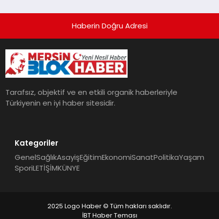
Haberin Doğru Adresi
Tarafsız, objektif ve en etkili organik haberleriyle
Türkiyenin en iyi haber sitesidir.
Kategoriler
Genel
Sağlık
Asayiş
Eğitim
Ekonomi
Sanat
Politika
Yaşam
Spor
iLETİŞİM
KÜNYE
2025 Logo Haber © Tüm hakları saklıdır.
İBT Haber Teması