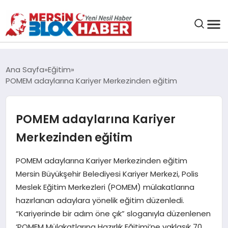
GENEL
Ana Sayfa
Eğitim
POMEM adaylarına Kariyer Merkezinden eğitim
SAĞLIK
POMEM adaylarına Kariyer
ASAYIŞ
Merkezinden eğitim
EĞITIM
POMEM adaylarına Kariyer Merkezinden eğitim
Mersin Büyükşehir Belediyesi Kariyer Merkezi, Polis
EKONOMI
Meslek Eğitim Merkezleri (POMEM) mülakatlarına
hazırlanan adaylara yönelik eğitim düzenledi.
SANAT
“Kariyerinde bir adım öne çık” sloganıyla düzenlenen
‘POMEM Mülakatlarına Hazırlık Eğitimi’ne yaklaşık 70