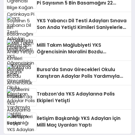
Pi Sayısının 5 Bin Basamağını 22
Dakikada Ezberledi
YKS Yabancı Dil Testi Adayları Sınava
Son Anda Yetişti Kimileri Saniyelerle
Kaçırdı
Milli Takım Mağlubiyeti YKS
Öğrencisinin Moralini Bozdu
Antrenörlük Hayallerini Etkiledi
Bursa’da Sınav Girecekleri Okulu
Karıştıran Adaylar Polis Yardımıyla
Yetişti
Trabzon’da YKS Adaylarına Polis
Ekipleri Yetişti
İletişim Başkanlığı YKS Adayları İçin
Milli Maç Uyarıları Yaptı