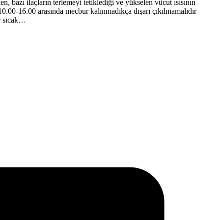
rken, bazı ilaçların terlemeyi tetiklediği ve yükselen vücut ısısının
 10.00-16.00 arasında mecbur kalınmadıkça dışarı çıkılmamalıdır
ar sıcak…