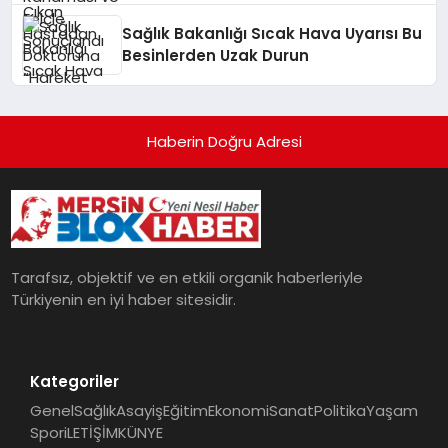
Sağlık Bakanlığı Sıcak Hava Uyarısı Bu
Besinlerden Uzak Durun
Haberin Doğru Adresi
Tarafsız, objektif ve en etkili organik haberleriyle
Türkiyenin en iyi haber sitesidir.
Kategoriler
Genel
Sağlık
Asayiş
Eğitim
Ekonomi
Sanat
Politika
Yaşam
Spor
iLETİŞİM
KÜNYE