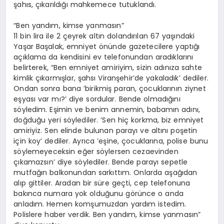
şahıs, çıkarıldığı mahkemece tutuklandı.
“Ben yandım, kimse yanmasın”
11 bin lira ile 2 çeyrek altın dolandırılan 67 yaşındaki
Yaşar Başalak, emniyet önünde gazetecilere yaptığı
açıklama da kendisini ev telefonundan aradıklarını
belirterek, “Ben emniyet amiriyim, sizin adınıza sahte
kimlik çıkarmışlar, şahsı Viranşehir’de yakaladık’ dediler.
Ondan sonra bana ’birikmiş paran, çocuklarının ziynet
eşyası var mı?’ diye sordular. Bende olmadığını
söyledim. Eşimin ve benim annemin, babamın adını,
doğduğu yeri söylediler. ’Sen hiç korkma, biz emniyet
amiriyiz. Sen elinde bulunan parayı ve altını poşetin
için koy’ dediler. Ayrıca ’eşine, çocuklarına, polise bunu
söylemeyeceksin eğer söylersen cezaevinden
çıkamazsın’ diye söylediler. Bende parayı sepetle
mutfağın balkonundan sarkıttım. Onlarda aşağıdan
alıp gittiler. Aradan bir süre geçti, cep telefonuna
bakınca numara yok olduğunu görünce o anda
anladım. Hemen komşumuzdan yardım istedim.
Polislere haber verdik. Ben yandım, kimse yanmasın”