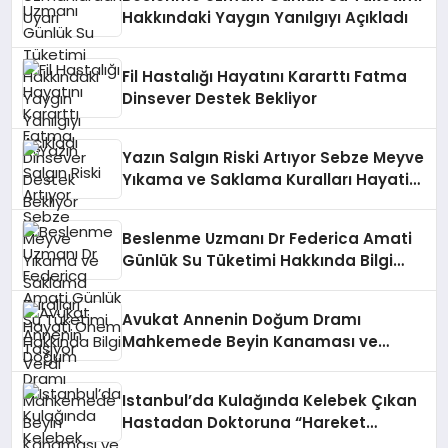
Hakkındaki Yaygın Yanılgıyı Açıkladı
Fil Hastalığı Hayatını Kararttı Fatma
Dinsever Destek Bekliyor
Yazın Salgın Riski Artıyor Sebze Meyve
Yıkama ve Saklama Kuralları Hayati
Önem Taşıyor
Beslenme Uzmanı Dr Federica Amati
Günlük Su Tüketimi Hakkında Bilgi
Verdi
Avukat Annenin Doğum Dramı
Mahkemede Beyin Kanaması ve
Felçle Sonuçlandı
Istanbul’da Kulağında Kelebek Çıkan
Hastadan Doktoruna “Hareket
Ediyordu” Tepkisi