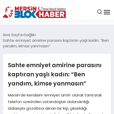
GENEL
Ana Sayfa
Sağlık
Sahte emniyet amirine parasını kaptıran yaşlı kadın: “Ben
SAĞLIK
yandım, kimse yanmasın”
ASAYIŞ
Sahte emniyet amirine parasını
kaptıran yaşlı kadın: “Ben
EĞITIM
yandım, kimse yanmasın”
EKONOMI
Mersin’de kendisini ’emniyet amiri’ olarak tanıtarak
telefon üzerinden vatandaşları dolandırdığı
SANAT
iddiasıyla gözaltına alınan bir kişi, çıkarıldığı