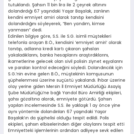
tutuklandı. Şahsın 11 bin lira ile 2 çeyrek altınını
dolandırdığı 67 yaşındaki Yaşar Başalak, zanlının
kendini emniyet amiri olarak tanıtıp kendisini
dolandırdığını söyleyerek, “Ben yandım, kimse
yanmasın” dedi.
Edinilen bilgiye göre, S.S. ile S.G. isimli müştekileri
telefonla arayan B.Ö., kendisini ’emniyet amiri’ olarak
tanıtıp, adlarına kredi kartı çıkaran şahısları
yakaladıklarını, banka hesaplarını araştırdıklarını,
ikametlerine gelecek olan sivil polisin ziynet eşyalarını
ve paraları kontrol edeceğini söyledi. Dolandırıcılık için
S.G.’nin evine gelen B.Ö., müştekinin komşusunun
şüphelenmesi üzerine suçüstü yakalandı. İhbar üzerine
olay yerine giden Mersin İl Emniyet Müdürlüğü Asayiş
Şube Müdürlüğü’ne bağlı Yandol Büro Amirliği ekipleri,
şahsı gözaltına alarak, emniyete götürdü. Şahsın
yapılan incelemesinde S.S. ile yaklaşık 1 ay önce yine
aynı yöntemle dolandırılan 67 yaşındaki Yaşar
Başalak’ın da şüphelisi olduğu tespit edildi. Polis
ekipleri, şahsın elbiselerinden diğer olaylarını tespit etti
Emniyetteki işlemlerinin ardından adliyeye sevk edilen