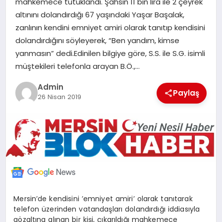
mahkemece tutuklandı. Şahsın 11 bin lira ile 2 çeyrek
POLITIKA
altınını dolandırdığı 67 yaşındaki Yaşar Başalak,
zanlının kendini emniyet amiri olarak tanıtıp kendisini
YAŞAM
dolandırdığını söyleyerek, “Ben yandım, kimse
yanmasın” dedi.Edinilen bilgiye göre, S.S. ile S.G. isimli
müştekileri telefonla arayan B.Ö.,…
SPOR
Admin
Paylaş
26 Nisan 2019
ILETİŞİM
KÜNYE
Mersin’de kendisini ’emniyet amiri’ olarak tanıtarak
telefon üzerinden vatandaşları dolandırdığı iddiasıyla
gözaltına alınan bir kişi, çıkarıldığı mahkemece