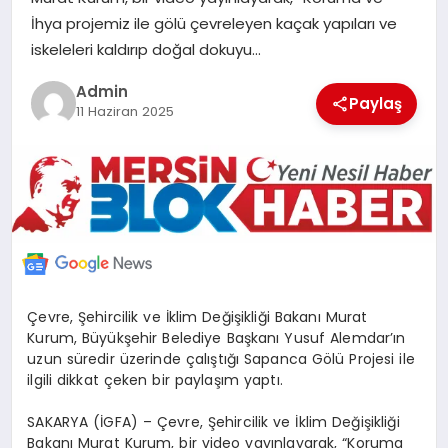
POLITIKA
İhya projemiz ile gölü çevreleyen kaçak yapıları ve
iskeleleri kaldırıp doğal dokuyu…
YAŞAM
Admin
Paylaş
11 Haziran 2025
SPOR
ILETİŞİM
KÜNYE
Çevre, Şehircilik ve İklim Değişikliği Bakanı Murat
Kurum, Büyükşehir Belediye Başkanı Yusuf Alemdar’ın
uzun süredir üzerinde çalıştığı Sapanca Gölü Projesi ile
ilgili dikkat çeken bir paylaşım yaptı.
SAKARYA (İGFA) – Çevre, Şehircilik ve İklim Değişikliği
Bakanı Murat Kurum, bir video yayınlayarak, “Koruma