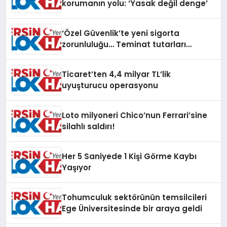
korumanın yolu: ‘Yasak değil denge’
‘Özel Güvenlik’te yeni sigorta
zorunluluğu… Teminat tutarları
artırıldı
Ticaret’ten 4,4 milyar TL’lik
uyuşturucu operasyonu
Loto milyoneri Chico’nun Ferrari’sine
silahlı saldırı!
Her 5 Saniyede 1 Kişi Görme Kaybı
Yaşıyor
Tohumculuk sektörünün temsilcileri
Ege Üniversitesinde bir araya geldi