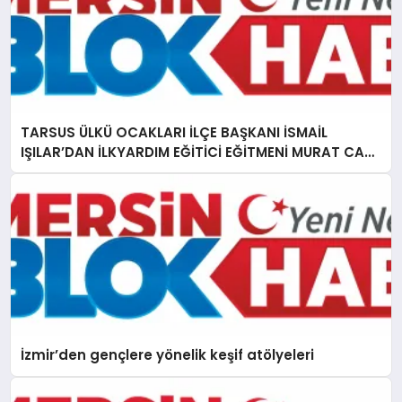
TARSUS ÜLKÜ OCAKLARI İLÇE BAŞKANI İSMAİL
IŞILAR’DAN İLKYARDIM EĞİTİCİ EĞİTMENİ MURAT CAN
FİDAN’A ZİYARET
İzmir’den gençlere yönelik keşif atölyeleri