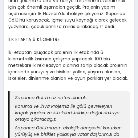
olan gölümüzü ülke ve dünya turizmine kazandırmak
için çok önemli aşamaları geçtik. Projenin yapım
aşaması için 18 Haziran’da ihaleye çıkıyoruz. Sapanca
Gölü’nü koruyacak, içme suyu kaynağı olarak gelecek
yüzyıllara, çocuklarımıza miras bırakacağız” dedi.
İLK ETAPTA 6 KİLOMETRE
İki etaptan oluşacak projenin ilk etabında 6
kilometrelik kısımda çalışma yapılacak. 100 bin
metrekarelik rekreasyon alanına sahip olacak projenin
içerisinde yürüyüş ve bisiklet yolları, yaşam alanları,
iskeleler, dinlenme alanları ve oyun parkları yer alacak.
Sapanca Gölü’müz nefes alacak.
Koruma ve İhya Projemiz ile gölü çevreleyen
kaçak yapıları ve iskeleleri kaldırıp doğal dokuyu
ortaya çıkaracağız.
Sapanca Gölü'müzün ekolojik dengesini korurken
yürüyüş ve bisiklet yollarıyla vatandaşlarımızı da