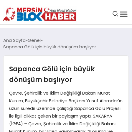
GENEL
Ana Sayfa
Genel
Sapanca Gölü için büyük dönüşüm başlıyor
SAĞLIK
Sapanca Gölü için büyük
ASAYIŞ
dönüşüm başlıyor
EĞITIM
Çevre, Şehircilik ve İklim Değişikliği Bakanı Murat
Kurum, Büyükşehir Belediye Başkanı Yusuf Alemdar’ın
EKONOMI
uzun süredir üzerinde çalıştığı Sapanca Gölü Projesi
ile ilgili dikkat çeken bir paylaşım yaptı. SAKARYA
SANAT
(İGFA) – Çevre, Şehircilik ve İklim Değişikliği Bakanı
Murat Kurum, bir video yayınlayarak, “Koruma ve