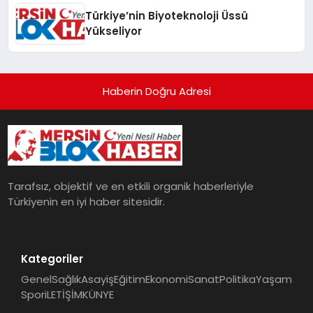
Türkiye’nin Biyoteknoloji Üssü
Yükseliyor
Haberin Doğru Adresi
Tarafsız, objektif ve en etkili organik haberleriyle
Türkiyenin en iyi haber sitesidir.
Kategoriler
Genel
Sağlık
Asayiş
Eğitim
Ekonomi
Sanat
Politika
Yaşam
Spor
iLETİŞİM
KÜNYE