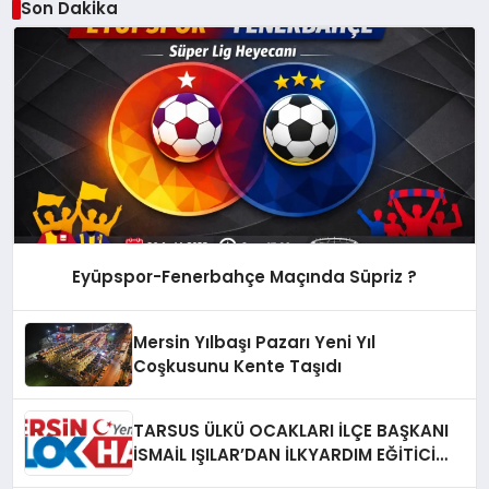
Son Dakika
Eyüpspor-Fenerbahçe Maçında Süpriz ?
Mersin Yılbaşı Pazarı Yeni Yıl
Coşkusunu Kente Taşıdı
TARSUS ÜLKÜ OCAKLARI İLÇE BAŞKANI
İSMAİL IŞILAR’DAN İLKYARDIM EĞİTİCİ
EĞİTMENİ MURAT CAN FİDAN’A ZİYARET