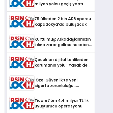
milyon yolcu geçiş yaptı
79 ülkeden 2 bin 406 sporcu
Kapadokya’da buluşacak
Kurtulmuş: Arkadaşlarımızın
kılına zarar gelirse hesabını
verirsiniz!
Çocukları dijital tehlikeden
korumanın yolu: ‘Yasak değil
denge’
‘Özel Güvenlik’te yeni
sigorta zorunluluğu…
Teminat tutarları artırıldı
Ticaret’ten 4,4 milyar TL’lik
uyuşturucu operasyonu