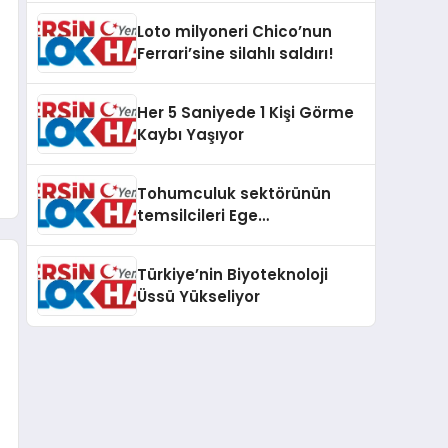
Loto milyoneri Chico’nun
Ferrari’sine silahlı saldırı!
Her 5 Saniyede 1 Kişi Görme
Kaybı Yaşıyor
Tohumculuk sektörünün
temsilcileri Ege
Üniversitesinde bir araya
geldi
Türkiye’nin Biyoteknoloji
Üssü Yükseliyor