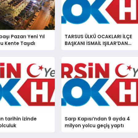
başı Pazarı Yeni Yıl
TARSUS ÜLKÜ OCAKLARI İLÇE
u Kente Taşıdı
BAŞKANI İSMAİL IŞILAR’DAN
İLKYARDIM EĞİTİCİ EĞİTMENİ
MURAT CAN FİDAN’A ZİYARET
 tarihin izinde
Sarp Kapısı’ndan 9 ayda 4
olculuk
milyon yolcu geçiş yaptı