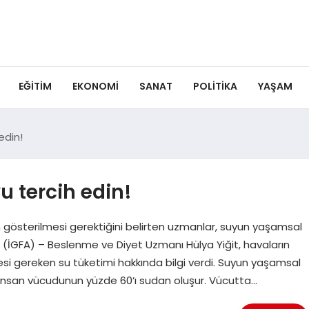
EĞITIM
EKONOMI
SANAT
POLITIKA
YAŞAM
edin!
u tercih edin!
en gösterilmesi gerektiğini belirten uzmanlar, suyun yaşamsal
L (İGFA) – Beslenme ve Diyet Uzmanı Hülya Yiğit, havaların
i gereken su tüketimi hakkında bilgi verdi. Suyun yaşamsal
, “İnsan vücudunun yüzde 60’ı sudan oluşur. Vücutta…