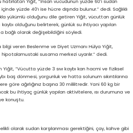
 hatırlatan Yiğit, “İnsan vücudunun yüzde 60’ı sudan
çinde yüzde 40’ı ise hücre dışında bulunur.” dedi. Sağlıklı
la yükümlü olduğunu dile getiren Yiğit, vücuttan günlük
vı kaybı olduğunu belirterek, günlük su ihtiyacı yapılan
 bağlı olarak değişebildiğini söyledi.
 bilgi veren Beslenme ve Diyet Uzmanı Hülya Yiğit,
 hipotalamustaki susama merkezi uyarılır.” dedi.
Yiğit, “Vücutta yüzde 3 sıvı kaybı kan hacmi ve fiziksel
aybı baş dönmesi, yorgunluk ve hatta solunum sıkıntılarına
ere göre ağırlığınız başına 30 mililitredir. Yani 60 kg bir
 Ancak bu ihtiyaç günlük yapılan aktivitelere, ısı durumuna ve
iye konuştu.
elikli olarak sudan karşılanması gerektiğini, çay, kahve gibi