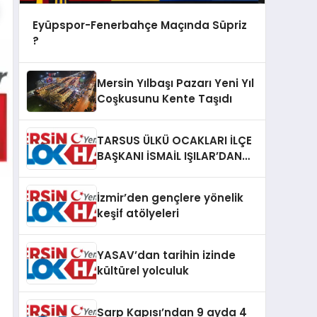
Eyüpspor-Fenerbahçe Maçında Süpriz
?
Mersin Yılbaşı Pazarı Yeni Yıl
Coşkusunu Kente Taşıdı
TARSUS ÜLKÜ OCAKLARI İLÇE
BAŞKANI İSMAİL IŞILAR’DAN
İLKYARDIM EĞİTİCİ EĞİTMENİ
MURAT CAN FİDAN’A ZİYARET
İzmir’den gençlere yönelik
keşif atölyeleri
YASAV’dan tarihin izinde
kültürel yolculuk
Sarp Kapısı’ndan 9 ayda 4