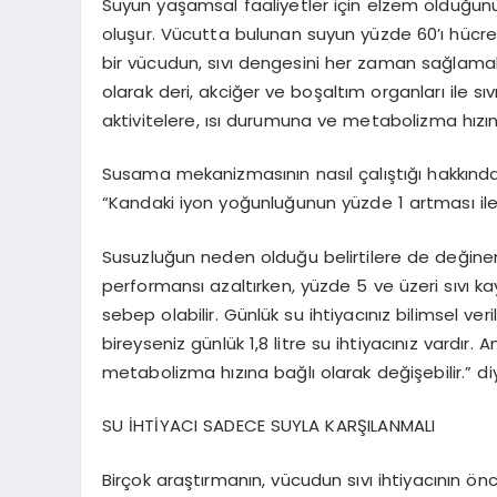
Suyun yaşamsal faaliyetler için elzem olduğunu
oluşur. Vücutta bulunan suyun yüzde 60’ı hücre i
bir vücudun, sıvı dengesini her zaman sağlamak
olarak deri, akciğer ve boşaltım organları ile sı
aktivitelere, ısı durumuna ve metabolizma hızına
Susama mekanizmasının nasıl çalıştığı hakkında
“Kandaki iyon yoğunluğunun yüzde 1 artması ile
Susuzluğun neden olduğu belirtilere de değinen 
performansı azaltırken, yüzde 5 ve üzeri sıvı k
sebep olabilir. Günlük su ihtiyacınız bilimsel veril
bireyseniz günlük 1,8 litre su ihtiyacınız vardır.
metabolizma hızına bağlı olarak değişebilir.” d
SU İHTİYACI SADECE SUYLA KARŞILANMALI
Birçok araştırmanın, vücudun sıvı ihtiyacının önc