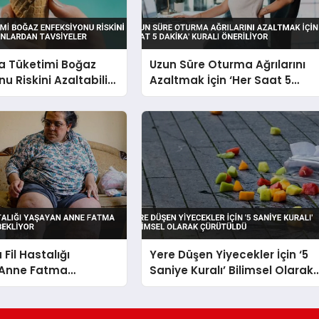
 Tüketimi Boğaz
Uzun Süre Oturma Ağrılarını
u Riskini Azaltabilir
Azaltmak İçin ‘Her Saat 5
dan Tavsiyeler
Dakika’ Kuralı Öneriliyor
Fil Hastalığı
Yere Düşen Yiyecekler İçin ‘5
Anne Fatma
Saniye Kuralı’ Bilimsel Olarak
Destek Bekliyor
Çürütüldü