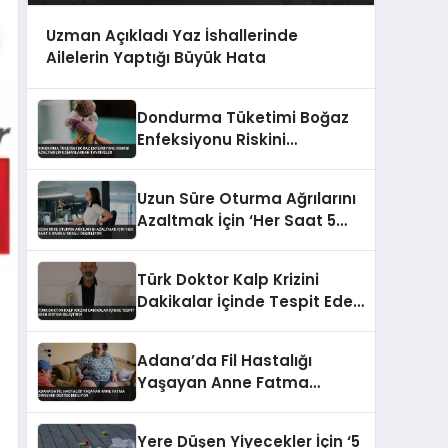
Uzman Açıkladı Yaz İshallerinde
Ailelerin Yaptığı Büyük Hata
Dondurma Tüketimi Boğaz
Enfeksiyonu Riskini
Azaltabilir Uzmanlardan
Tavsiyeler
Uzun Süre Oturma Ağrılarını
Azaltmak İçin ‘Her Saat 5
Dakika’ Kuralı Öneriliyor
Türk Doktor Kalp Krizini
Dakikalar İçinde Tespit Eden
Sistem Geliştirdi
Adana’da Fil Hastalığı
Yaşayan Anne Fatma
Dinsever Destek Bekliyor
Yere Düşen Yiyecekler İçin ‘5