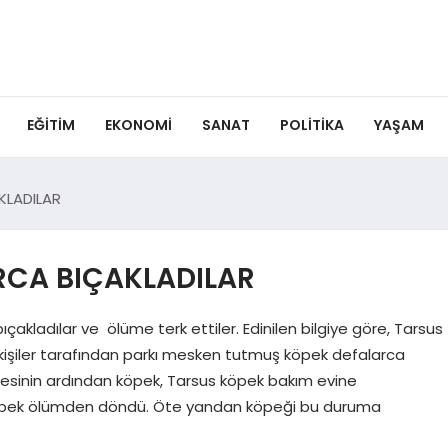
EĞITIM
EKONOMI
SANAT
POLITIKA
YAŞAM
KLADILAR
RCA BIÇAKLADILAR
çakladılar ve ölüme terk ettiler. Edinilen bilgiye göre, Tarsus
iz kişiler tarafından parkı mesken tutmuş köpek defalarca
tmesinin ardından köpek, Tarsus köpek bakım evine
ı köpek ölümden döndü. Öte yandan köpeği bu duruma