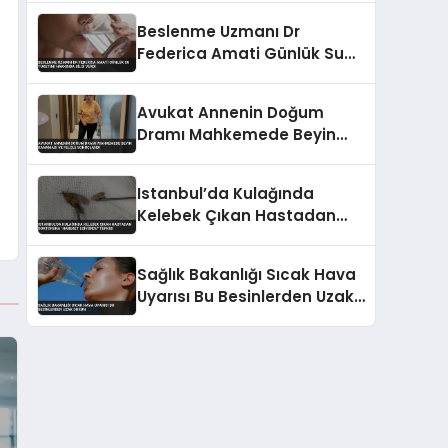
Önem Taşıyor
Beslenme Uzmanı Dr
Federica Amati Günlük Su
Tüketimi Hakkında Bilgi
Verdi
Avukat Annenin Doğum
Dramı Mahkemede Beyin
Kanaması ve Felçle
Sonuçlandı
Istanbul’da Kulağında
Kelebek Çıkan Hastadan
Doktoruna “Hareket
Ediyordu” Tepkisi
Sağlık Bakanlığı Sıcak Hava
Uyarısı Bu Besinlerden Uzak
Durun