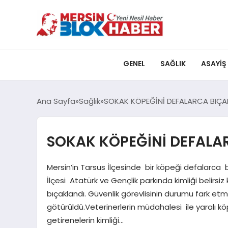
GENEL
SAĞLIK
ASAYIŞ
Ana Sayfa
Sağlık
SOKAK KÖPEĞİNİ DEFALARCA BIÇA
SOKAK KÖPEĞİNİ DEFALA
Mersin’in Tarsus İlçesinde bir köpeği defalarca bı
İlçesi Atatürk ve Gençlik parkında kimliği belirs
bıçaklandı. Güvenlik görevlisinin durumu fark e
götürüldü.Veterinerlerin müdahalesi ile yaral
getirenelerin kimliği…