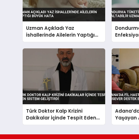
Uzman Açıkladı Yaz
Dondurma
İshallerinde Ailelerin Yaptığı
Enfeksiyon
Büyük Hata
Uzmanlar
Türk Doktor Kalp Krizini
Adana’da 
Dakikalar İçinde Tespit Eden
Yaşayan 
Sistem Geliştirdi
Dinsever 