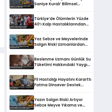
Saniye Kuralı’ Bilimsel
Olarak Çürütüldü
Türkiye’de Ölümlerin Yüzde
40’ı Kalp Hastalıklarından
Kaynaklanıyor
Yaz Sebze ve Meyvelerinde
Salgın Riski Uzmanlardan
Uyarı
Beslenme Uzmanı Günlük Su
Tüketimi Hakkındaki Yaygın
Yanılgıyı Açıkladı
Fil Hastalığı Hayatını Kararttı
Fatma Dinsever Destek
Bekliyor
Yazın Salgın Riski Artıyor
Sebze Meyve Yıkama ve
Saklama Kuralları Hayati