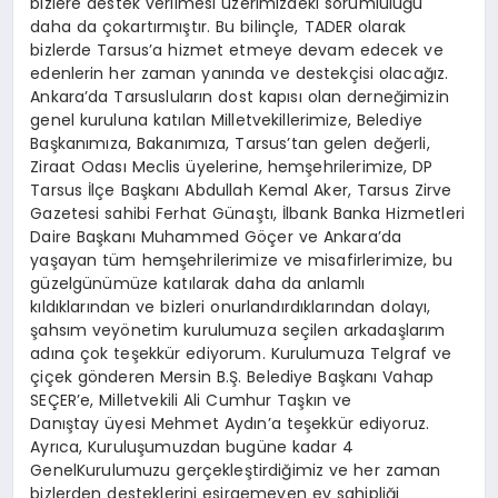
bizlere destek verilmesi üzerimizdeki sorumluluğu
daha da çokartırmıştır. Bu bilinçle, TADER olarak
bizlerde Tarsus’a hizmet etmeye devam edecek ve
edenlerin her zaman yanında ve destekçisi olacağız.
Ankara’da Tarsusluların dost kapısı olan derneğimizin
genel kuruluna katılan Milletvekillerimize, Belediye
Başkanımıza, Bakanımıza, Tarsus’tan gelen değerli,
Ziraat Odası Meclis üyelerine, hemşehrilerimize, DP
Tarsus İlçe Başkanı Abdullah Kemal Aker, Tarsus Zirve
Gazetesi sahibi Ferhat Günaştı, İlbank Banka Hizmetleri
Daire Başkanı Muhammed Göçer ve Ankara’da
yaşayan tüm hemşehrilerimize ve misafirlerimize, bu
güzelgünümüze katılarak daha da anlamlı
kıldıklarından ve bizleri onurlandırdıklarından dolayı,
şahsım veyönetim kurulumuza seçilen arkadaşlarım
adına çok teşekkür ediyorum. Kurulumuza Telgraf ve
çiçek gönderen Mersin B.Ş. Belediye Başkanı Vahap
SEÇER’e, Milletvekili Ali Cumhur Taşkın ve
Danıştay üyesi Mehmet Aydın’a teşekkür ediyoruz.
Ayrıca, Kuruluşumuzdan bugüne kadar 4
GenelKurulumuzu gerçekleştirdiğimiz ve her zaman
bizlerden desteklerini esirgemeyen ev sahipliği