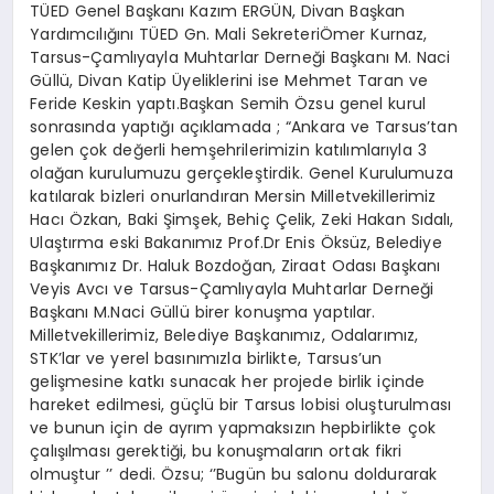
TÜED Genel Başkanı Kazım ERGÜN, Divan Başkan
Yardımcılığını TÜED Gn. Mali SekreteriÖmer Kurnaz,
Tarsus-Çamlıyayla Muhtarlar Derneği Başkanı M. Naci
Güllü, Divan Katip Üyeliklerini ise Mehmet Taran ve
Feride Keskin yaptı.Başkan Semih Özsu genel kurul
sonrasında yaptığı açıklamada ; “Ankara ve Tarsus’tan
gelen çok değerli hemşehrilerimizin katılımlarıyla 3
olağan kurulumuzu gerçekleştirdik. Genel Kurulumuza
katılarak bizleri onurlandıran Mersin Milletvekillerimiz
Hacı Özkan, Baki Şimşek, Behiç Çelik, Zeki Hakan Sıdalı,
Ulaştırma eski Bakanımız Prof.Dr Enis Öksüz, Belediye
Başkanımız Dr. Haluk Bozdoğan, Ziraat Odası Başkanı
Veyis Avcı ve Tarsus-Çamlıyayla Muhtarlar Derneği
Başkanı M.Naci Güllü birer konuşma yaptılar.
Milletvekillerimiz, Belediye Başkanımız, Odalarımız,
STK’lar ve yerel basınımızla birlikte, Tarsus’un
gelişmesine katkı sunacak her projede birlik içinde
hareket edilmesi, güçlü bir Tarsus lobisi oluşturulması
ve bunun için de ayrım yapmaksızın hepbirlikte çok
çalışılması gerektiği, bu konuşmaların ortak fikri
olmuştur ’’ dedi. Özsu; ‘’Bugün bu salonu doldurarak