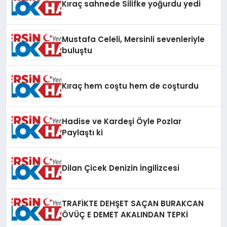
Kıraç sahnede Silifke yoğurdu yedi
Mustafa Celeli, Mersinli sevenleriyle
buluştu
Kıraç hem coştu hem de coşturdu
Hadise ve Kardeşi Öyle Pozlar
Paylaştı ki
Dilan Çicek Denizin İngilizcesi
TRAFİKTE DEHŞET SAÇAN BURAKCAN
ÖVÜÇ E DEMET AKALINDAN TEPKİ