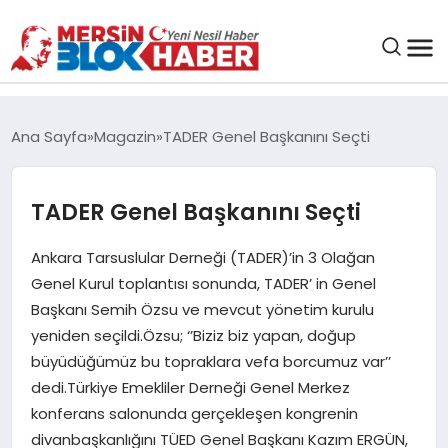
GENEL
Ana Sayfa
Magazin
TADER Genel Başkanını Seçti
SAĞLIK
TADER Genel Başkanını Seçti
ASAYIŞ
Ankara Tarsuslular Derneği (TADER)’in 3 Olağan
Genel Kurul toplantısı sonunda, TADER’ in Genel
EĞITIM
Başkanı Semih Özsu ve mevcut yönetim kurulu
yeniden seçildi.Özsu; ‘’Biziz biz yapan, doğup
EKONOMI
büyüdüğümüz bu topraklara vefa borcumuz var’’
dedi.Türkiye Emekliler Derneği Genel Merkez
SANAT
konferans salonunda gerçekleşen kongrenin
divanbaşkanlığını TÜED Genel Başkanı Kazım ERGÜN,