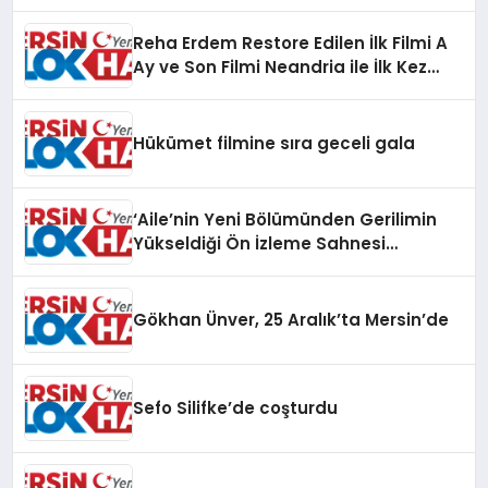
Reha Erdem Restore Edilen İlk Filmi A
Ay ve Son Filmi Neandria ile İlk Kez
Antalya Altın Portakal Film
Festivali’nde
Hükümet filmine sıra geceli gala
‘Aile’nin Yeni Bölümünden Gerilimin
Yükseldiği Ön İzleme Sahnesi
Yayınlandı
Gökhan Ünver, 25 Aralık’ta Mersin’de
Sefo Silifke’de coşturdu