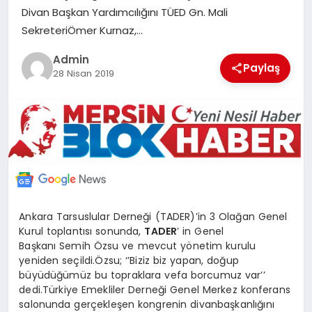
Divan Başkan Yardımcılığını TÜED Gn. Mali
POLITIKA
SekreteriÖmer Kurnaz,…
YAŞAM
Admin
Paylaş
28 Nisan 2019
SPOR
ILETİŞİM
KÜNYE
Ankara Tarsuslular Derneği (TADER)’in 3 Olağan Genel
Kurul toplantısı sonunda,
TADER
’ in Genel
Başkanı Semih Özsu ve mevcut yönetim kurulu
yeniden seçildi.Özsu; ‘’Biziz biz yapan, doğup
büyüdüğümüz bu topraklara vefa borcumuz var’’
dedi.Türkiye Emekliler Derneği Genel Merkez konferans
salonunda gerçekleşen kongrenin divanbaşkanlığını