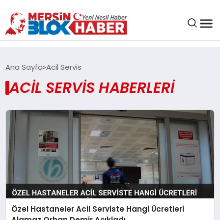
GENEL
Ana Sayfa
Acil Servis
ACIL SERVIS HABERLERI
SAĞLIK
ASAYIŞ
EĞITIM
EKONOMI
SANAT
Özel Hastaneler Acil Serviste Hangi Ücretleri
Alamaz Orhan Demir Açıkladı