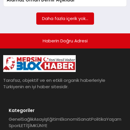
POLITIKA
Daha fazla içerik yok...
YAŞAM
SPOR
Haberin Doğru Adresi
ILETİŞİM
KÜNYE
Tarafsız, objektif ve en etkili organik haberleriyle
Türkiyenin en iyi haber sitesidir.
Kategoriler
Genel
Sağlık
Asayiş
Eğitim
Ekonomi
Sanat
Politika
Yaşam
Spor
iLETİŞİM
KÜNYE