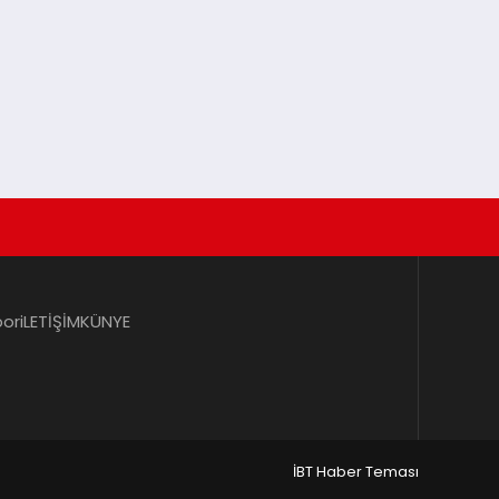
por
iLETİŞİM
KÜNYE
İBT Haber Teması