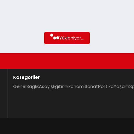
Yükleniyor...
Kategoriler
Genel
Sağlık
Asayiş
Eğitim
Ekonomi
Sanat
Politika
Yaşam
S