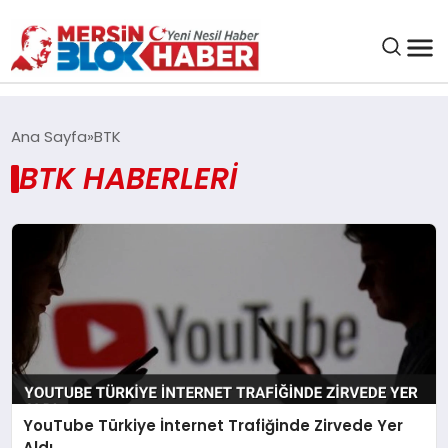
GENEL
Ana Sayfa
BTK
BTK HABERLERI
SAĞLIK
ASAYIŞ
EĞITIM
EKONOMI
SANAT
YouTube Türkiye İnternet Trafiğinde Zirvede Yer
Aldı