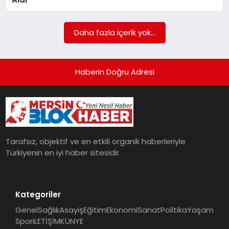
POLITIKA
Daha fazla içerik yok...
YAŞAM
SPOR
Haberin Doğru Adresi
ILETİŞİM
KÜNYE
Tarafsız, objektif ve en etkili organik haberleriyle
Türkiyenin en iyi haber sitesidir.
Kategoriler
Genel
Sağlık
Asayiş
Eğitim
Ekonomi
Sanat
Politika
Yaşam
Spor
iLETİŞİM
KÜNYE