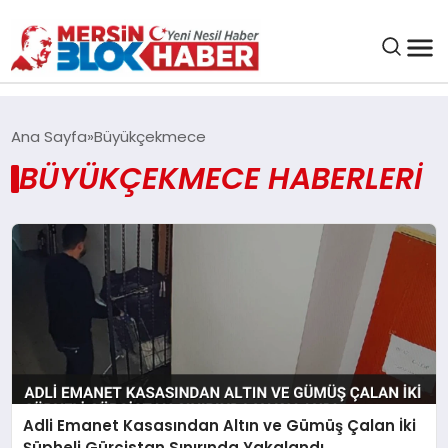
GENEL
Ana Sayfa
Büyükçekmece
BÜYÜKÇEKMECE HABERLERI
SAĞLIK
ASAYIŞ
EĞITIM
EKONOMI
SANAT
Adli Emanet Kasasından Altın ve Gümüş Çalan İki
Şüpheli Gürcistan Sınırında Yakalandı