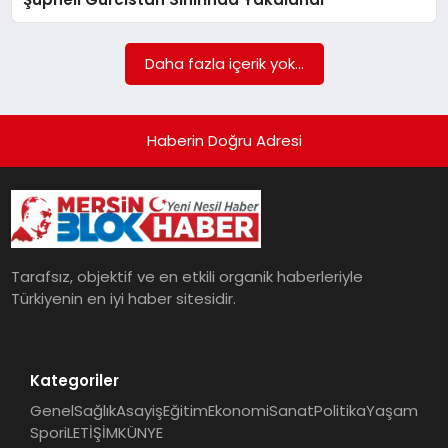
POLITIKA
Daha fazla içerik yok...
YAŞAM
SPOR
Haberin Doğru Adresi
ILETİŞİM
KÜNYE
Tarafsız, objektif ve en etkili organik haberleriyle
Türkiyenin en iyi haber sitesidir.
Kategoriler
Genel
Sağlık
Asayiş
Eğitim
Ekonomi
Sanat
Politika
Yaşam
Spor
iLETİŞİM
KÜNYE