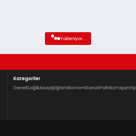
Yükleniyor...
Kategoriler
Genel
Sağlık
Asayiş
Eğitim
Ekonomi
Sanat
Politika
Yaşam
S