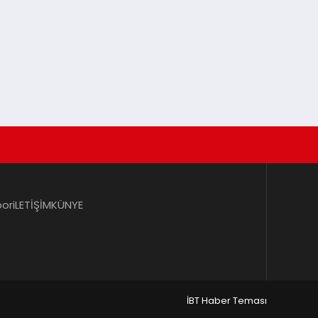
por
iLETİŞİM
KÜNYE
İBT Haber Teması