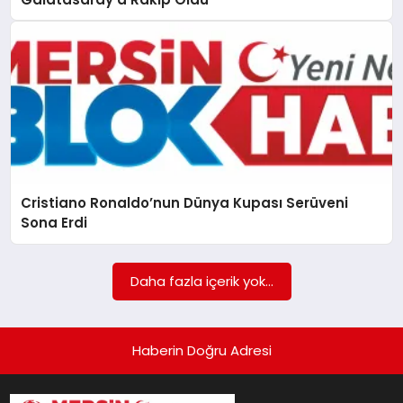
POLITIKA
YAŞAM
SPOR
ILETİŞİM
Cristiano Ronaldo’nun Dünya Kupası Serüveni
Sona Erdi
KÜNYE
Daha fazla içerik yok...
Haberin Doğru Adresi