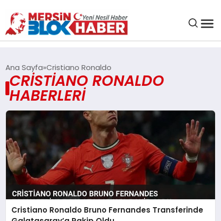
GENEL
Ana Sayfa
Cristiano Ronaldo
CRISTIANO RONALDO
SAĞLIK
HABERLERI
ASAYIŞ
EĞITIM
EKONOMI
SANAT
Cristiano Ronaldo Bruno Fernandes Transferinde
Galatasaray’a Rakip Oldu