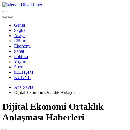
Genel
Sağlık
Asayiş
Eğitim
Ekonomi
Sanat
Politika
Yaşam
Spor
iLETİŞİM
KÜNYE
Ana Sayfa
Dijital Ekonomi Ortaklık Anlaşması
Dijital Ekonomi Ortaklık
Anlaşması Haberleri