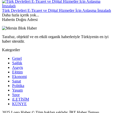
Türk Devletleri E-Ticaret ve Dijital Hizmetler İçin Anlaşma İmzaladı
Daha fazla içerik yok...
Haberin Doğru Adresi
Tarafsız, objektif ve en etkili organik haberleriyle Türkiyenin en iyi
haber sitesidir.
Kategoriler
Genel
Sağlık
Asayiş
Eğitim
Ekonomi
Sanat
Politika
Yaşam
Spor
iLETİŞİM
KÜNYE
2025 Logo Haber © Tüm hakları saklıdır.
İBT Haber Teması