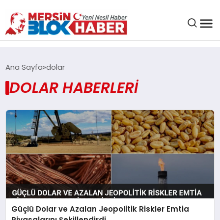
GENEL
Ana Sayfa
dolar
DOLAR HABERLERI
SAĞLIK
ASAYIŞ
EĞITIM
EKONOMI
SANAT
Güçlü Dolar ve Azalan Jeopolitik Riskler Emtia
Piyasalarını Şekillendirdi