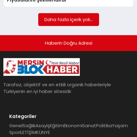
POLITIKA
Daha fazla içerik yok...
YAŞAM
SPOR
Haberin Doğru Adresi
ILETİŞİM
KÜNYE
Tarafsız, objektif ve en etkili organik haberleriyle
Türkiyenin en iyi haber sitesidir.
Kategoriler
Genel
Sağlık
Asayiş
Eğitim
Ekonomi
Sanat
Politika
Yaşam
Spor
iLETİŞİM
KÜNYE