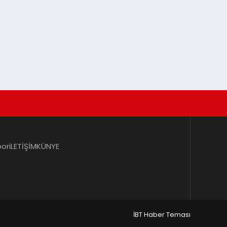
por
iLETİŞİM
KÜNYE
İBT Haber Teması