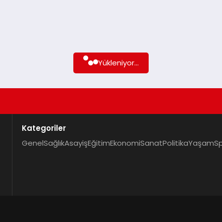
Yükleniyor...
Kategoriler
Genel
Sağlık
Asayiş
Eğitim
Ekonomi
Sanat
Politika
Yaşam
S