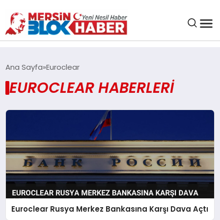
GENEL
Ana Sayfa
Euroclear
EUROCLEAR HABERLERI
SAĞLIK
ASAYIŞ
EĞITIM
EKONOMI
SANAT
Euroclear Rusya Merkez Bankasına Karşı Dava Açtı