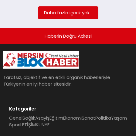
POLITIKA
Daha fazla içerik yok...
YAŞAM
Haberin Doğru Adresi
SPOR
ILETİŞİM
Tarafsız, objektif ve en etkili organik haberleriyle
KÜNYE
Türkiyenin en iyi haber sitesidir.
Kategoriler
Genel
Sağlık
Asayiş
Eğitim
Ekonomi
Sanat
Politika
Yaşam
Spor
iLETİŞİM
KÜNYE