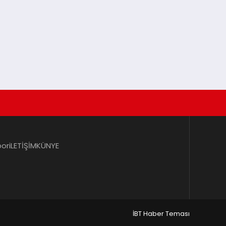
por
iLETİŞİM
KÜNYE
İBT Haber Teması