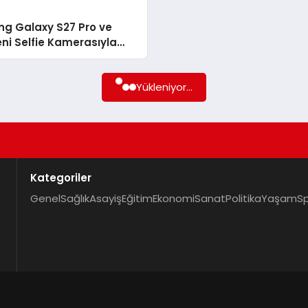
g Galaxy S27 Pro ve
eni Selfie Kamerasıyla
 Apple’ı mı Taklit Edecek
Yükleniyor...
Kategoriler
Genel
Sağlık
Asayiş
Eğitim
Ekonomi
Sanat
Politika
Yaşam
S