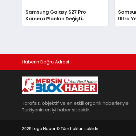
Samsung Galaxy S27 Pro
Samsun
Kamera Planları Değişti
Ultra Y
Ultra’dan Uzaklaşıyor
Geliyor
Haberin Doğru Adresi
Tarafsız, objektif ve en etkili organik haberleriyle
Türkiyenin en iyi haber sitesidir.
2025 Logo Haber © Tüm hakları saklıdır.