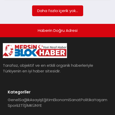
POLITIKA
Daha fazla içerik yok...
YAŞAM
Haberin Doğru Adresi
SPOR
ILETİŞİM
Tarafsız, objektif ve en etkili organik haberleriyle
KÜNYE
Türkiyenin en iyi haber sitesidir.
Kategoriler
Genel
Sağlık
Asayiş
Eğitim
Ekonomi
Sanat
Politika
Yaşam
Spor
iLETİŞİM
KÜNYE