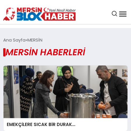
GENEL
Ana Sayfa
MERSİN
MERSİN HABERLERI
SAĞLIK
ASAYIŞ
EĞITIM
EKONOMI
SANAT
EMEKÇİLERE SICAK BİR DURAK…