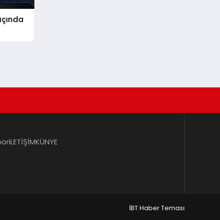
açında
por
iLETİŞİM
KÜNYE
İBT Haber Teması