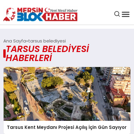
GENEL
Ana Sayfa
tarsus belediyesi
TARSUS BELEDIYESI
SAĞLIK
HABERLERI
ASAYIŞ
EĞITIM
EKONOMI
SANAT
Tarsus Kent Meydanı Projesi Açılış İçin Gün Sayıyor