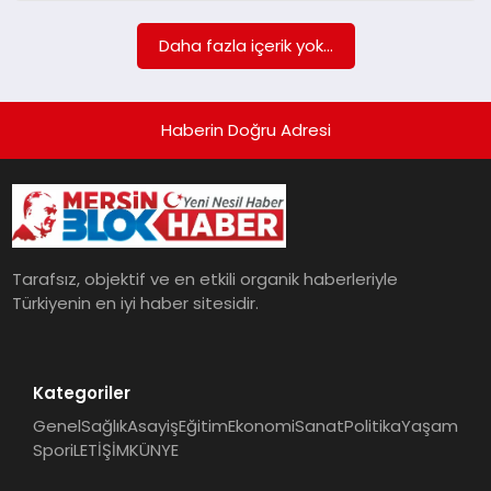
POLITIKA
Daha fazla içerik yok...
YAŞAM
Haberin Doğru Adresi
SPOR
ILETİŞİM
Tarafsız, objektif ve en etkili organik haberleriyle
KÜNYE
Türkiyenin en iyi haber sitesidir.
Kategoriler
Genel
Sağlık
Asayiş
Eğitim
Ekonomi
Sanat
Politika
Yaşam
Spor
iLETİŞİM
KÜNYE