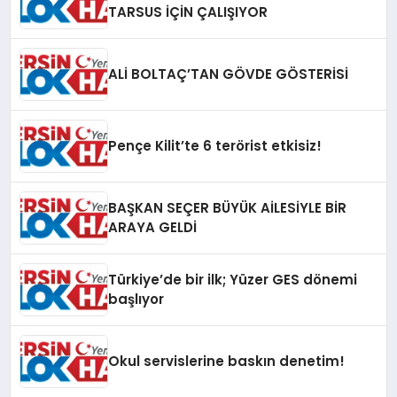
TARSUS İÇİN ÇALIŞIYOR
ALİ BOLTAÇ’TAN GÖVDE GÖSTERİSİ
Pençe Kilit’te 6 terörist etkisiz!
BAŞKAN SEÇER BÜYÜK AİLESİYLE BİR
ARAYA GELDİ
Türkiye’de bir ilk; Yüzer GES dönemi
başlıyor
Okul servislerine baskın denetim!