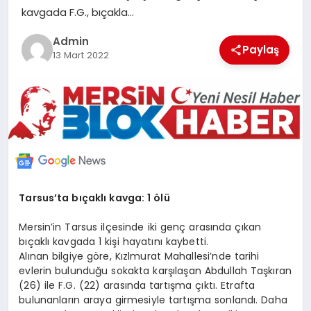
kavgada F.G., bıçakla…
POLITIKA
Admin
Paylaş
YAŞAM
13 Mart 2022
SPOR
ILETİŞİM
KÜNYE
Tarsus’ta bıçaklı kavga: 1 ölü
Mersin’in Tarsus ilçesinde iki genç arasında çıkan
bıçaklı kavgada 1 kişi hayatını kaybetti.
Alınan bilgiye göre, Kızlmurat Mahallesi’nde tarihi
evlerin bulunduğu sokakta karşılaşan Abdullah Taşkıran
(26) ile F.G. (22) arasında tartışma çıktı. Etrafta
bulunanların araya girmesiyle tartışma sonlandı. Daha