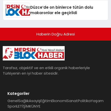
Düzce’de on binlerce tütün dolu
makaronlar ele geçirildi
Haberin Doğru Adresi
Tarafsız, objektif ve en etkili organik haberleriyle
Türkiyenin en iyi haber sitesidir.
Kategoriler
Genel
Sağlık
Asayiş
Eğitim
Ekonomi
Sanat
Politika
Yaşam
Spor
iLETİŞİM
KÜNYE