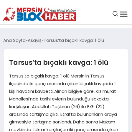
GENEL
Ana Sayfa
Asayiş
Tarsus’ta bıçaklı kavga: 1 ölü
SAĞLIK
Tarsus’ta bıçaklı kavga: 1 ölü
ASAYIŞ
Tarsus’ta bıçaklı kavga: 1 ölü Mersin’in Tarsus
ilçesinde iki genç arasında çıkan bıçaklı kavgada 1
EĞITIM
kişi hayatını kaybetti.Alınan bilgiye göre, Kızlmurat
Mahallesi’nde tarihi evlerin bulunduğu sokakta
EKONOMI
karşılaşan Abdullah Taşkıran (26) ile F.G. (22)
arasında tartışma çıktı. Etrafta bulunanların araya
SANAT
girmesiyle tartışma sonlandı. Daha sonra Makam
mevkiinde tekrar karşılaşan iki genç arasında çıkan