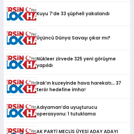
Kuyu 7’de 33 şüpheli yakalandı
Üçüncü Dünya Savaşı çıkar mı?
Nükleer zirvede 325 yeni görüşme
yapıldı
Irak’ın kuzeyinde hava harekatı… 37
terör hedefine imha!
Adıyaman’da uyuşturucu
operasyonu: 1 tutuklama
AK PARTİ MECLİS ÜYESİ ADAY ADAYI