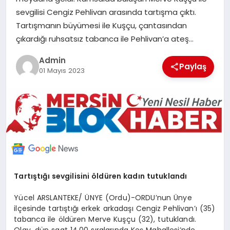
POLITIKA
sevgilisi Cengiz Pehlivan arasında tartışma çıktı.
Tartışmanın büyümesi ile Kuşçu, çantasından
çıkardığı ruhsatsız tabanca ile Pehlivan’a ateş…
YAŞAM
Admin
Paylaş
01 Mayıs 2023
SPOR
ILETİŞİM
KÜNYE
Tartıştığı sevgilisini öldüren kadın tutuklandı
Yücel ARSLANTEKE/ ÜNYE (Ordu)-ORDU’nun Ünye
ilçesinde tartıştığı erkek arkadaşı Cengiz Pehlivan’ı (35)
tabanca ile öldüren Merve Kuşçu (32), tutuklandı.