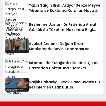
Yazın Salgın Riski Artıyor Sebze Meyve
Yıkama ve Saklama Kuralları Hayati
Önem Taşıyor
Beslenme Uzmanı Dr Federica Amati
Günlük Su Tüketimi Hakkında Bilgi
Verdi
Avukat Annenin Doğum Dramı
Mahkemede Beyin Kanaması ve
Felçle Sonuçlandı
Istanbul’da Kulağında Kelebek Çıkan
Hastadan Doktoruna “Hareket
Ediyordu” Tepkisi
Sağlık Bakanlığı Sıcak Hava Uyarısı Bu
Besinlerden Uzak Durun