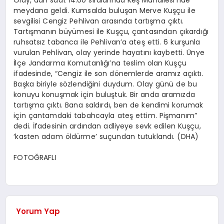
Olay, dün saat 14.00 sıralarında Keş Mahallesi’nde
meydana geldi. Kumsalda buluşan Merve Kuşçu ile
sevgilisi Cengiz Pehlivan arasında tartışma çıktı.
Tartışmanın büyümesi ile Kuşçu, çantasından çıkardığı
ruhsatsız tabanca ile Pehlivan’a ateş etti. 6 kurşunla
vurulan Pehlivan, olay yerinde hayatını kaybetti. Ünye
İlçe Jandarma Komutanlığı’na teslim olan Kuşçu
ifadesinde, “Cengiz ile son dönemlerde aramız açıktı.
Başka biriyle sözlendiğini duydum. Olay günü de bu
konuyu konuşmak için buluştuk. Bir anda aramızda
tartışma çıktı. Bana saldırdı, ben de kendimi korumak
için çantamdaki tabahcayla ateş ettim. Pişmanım”
dedi. İfadesinin ardından adliyeye sevk edilen Kuşçu,
‘kasten adam öldürme’ suçundan tutuklandı. (DHA)
FOTOĞRAFLI
Yorum Yap