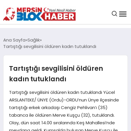
GENEL
Ana Sayfa
Sağlık
Tartıştığı sevgilisini öldüren kadın tutuklandı
SAĞLIK
Tartıştığı sevgilisini öldüren
ASAYIŞ
kadın tutuklandı
EĞITIM
Tartıştığı sevgilisini öldüren kadın tutuklandı Yücel
ARSLANTEKE/ ÜNYE (Ordu)-ORDU’nun Ünye ilçesinde
EKONOMI
tartıştığı erkek arkadaşı Cengiz Pehlivan’ı (35)
tabanca ile öldüren Merve Kuşçu (32), tutuklandı.
SANAT
Olay, dün saat 14.00 sıralarında Keş Mahallesi’nde
meydana geldi. Kumsalda buluşan Merve Kuşçu ile