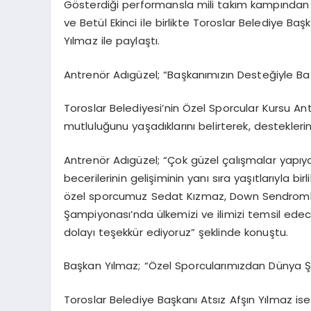
Gösterdiği performansla mili takım kampından 
ve Betül Ekinci ile birlikte Toroslar Belediye Baş
Yılmaz ile paylaştı.
Antrenör Adıgüzel; “Başkanımızın Desteğiyle Baş
Toroslar Belediyesi’nin Özel Sporcular Kursu An
mutluluğunu yaşadıklarını belirterek, destekleri
Antrenör Adıgüzel; “Çok güzel çalışmalar yapıyor
becerilerinin gelişiminin yanı sıra yaşıtlarıyla bi
özel sporcumuz Sedat Kızmaz, Down Sendromlular
Şampiyonası’nda ülkemizi ve ilimizi temsil ede
dolayı teşekkür ediyoruz” şeklinde konuştu.
Başkan Yılmaz; “Özel Sporcularımızdan Dünya 
Toroslar Belediye Başkanı Atsız Afşın Yılmaz ise