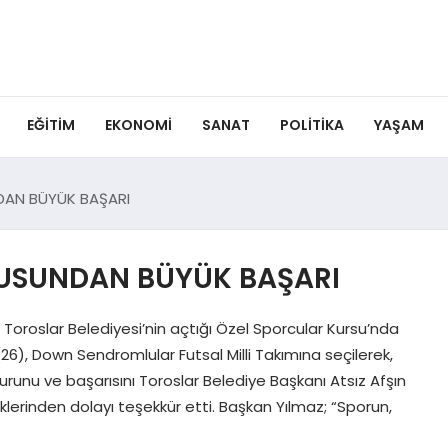
EĞITIM
EKONOMI
SANAT
POLITIKA
YAŞAM
AN BÜYÜK BAŞARI
CUSUNDAN BÜYÜK BAŞARI
oslar Belediyesi’nin açtığı Özel Sporcular Kursu’nda
, Down Sendromlular Futsal Milli Takımına seçilerek,
urunu ve başarısını Toroslar Belediye Başkanı Atsız Afşın
lerinden dolayı teşekkür etti. Başkan Yılmaz; “Sporun,