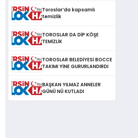
Toroslar’da kapsamlı
temizlik
TOROSLAR DA DİP KÖŞE
TEMİZLİK
TOROSLAR BELEDİYESİ BOCCE
TAKIMI YİNE GURURLANDIRDI
BAŞKAN YILMAZ ANNELER
GÜNÜ NÜ KUTLADI