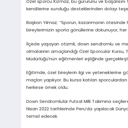
Özel sporcu Kızmaz, bu gururunu ve başarısını T
kendilerine sunduğu desteklerinden dolayı teşek
Başkan Yılmaz; “Sporun, kazanmanın ötesinde 
bireylerimizin sporla gönüllerine dokunuyor, he
İlçede yaşayan otizmli, down sendromlu ve me
olmalarının amaçlandığı Özel Sporcular Kursu, T
Müdürlüğü’nün eğitmenleri eşliğinde gerçekleştir
Eğitimde, özel bireylerin ilgi ve yeteneklerine 
maçları yapılıyor. Bu kursa katılan sporculard
herkese örnek oldu.
Down Sendromlular Futsal Milli Takımına seçiler
Nisan 2022 tarihlerinde Peru’da yapılacak Dün
temsil edecek.