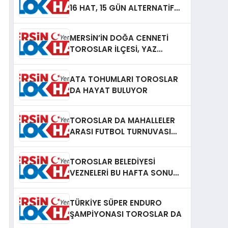
16 HAT, 15 GÜN ALTERNATİF
GÜZERGAH KULLANACAK
MERSİN’İN DOĞA CENNETİ
TOROSLAR İLÇESİ, YAZ
SEZONUNA HAZIR
ATA TOHUMLARI TOROSLAR
DA HAYAT BULUYOR
TOROSLAR DA MAHALLELER
ARASI FUTBOL TURNUVASI
HEYECANI SÜRÜYOR
TOROSLAR BELEDİYESİ
VEZNELERİ BU HAFTA SONU
AÇIK
TÜRKİYE SÜPER ENDURO
ŞAMPİYONASI TOROSLAR DA