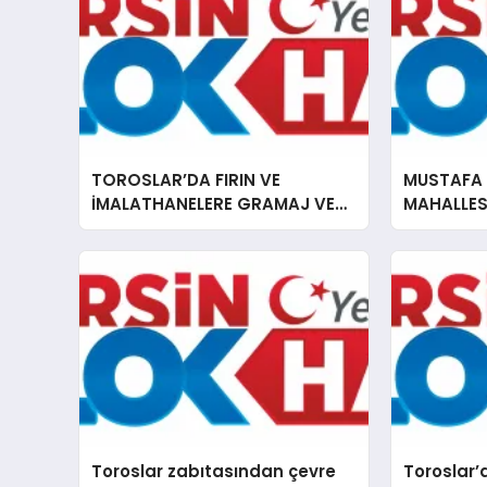
TOROSLAR’DA FIRIN VE
MUSTAFA
İMALATHANELERE GRAMAJ VE
MAHALLESİ
HİJYEN DENETİMİ
ASFALT Ç
Toroslar zabıtasından çevre
Toroslar’