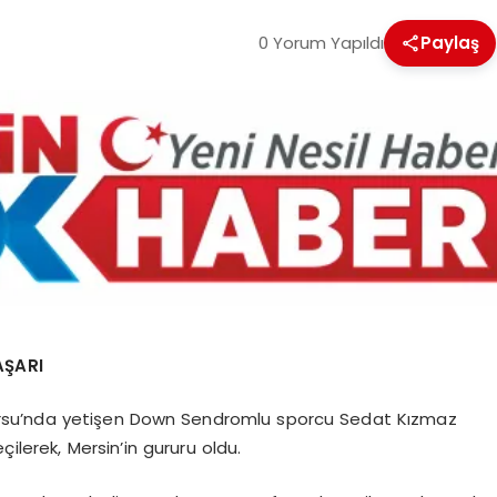
0 Yorum Yapıldı
Paylaş
AŞARI
 Kursu’nda yetişen Down Sendromlu sporcu Sedat Kızmaz
ilerek, Mersin’in gururu oldu.