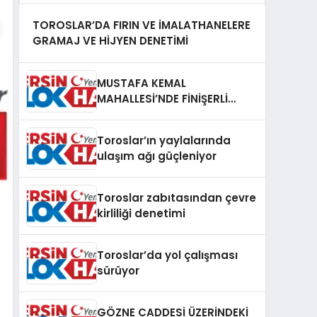
TOROSLAR’DA FIRIN VE İMALATHANELERE
GRAMAJ VE HİJYEN DENETİMİ
MUSTAFA KEMAL
MAHALLESİ’NDE FİNİŞERLİ
ASFALT ÇALIŞMASI
Toroslar’ın yaylalarında
ulaşım ağı güçleniyor
Toroslar zabıtasından çevre
kirliliği denetimi
Toroslar’da yol çalışması
sürüyor
GÖZNE CADDESİ ÜZERİNDEKİ