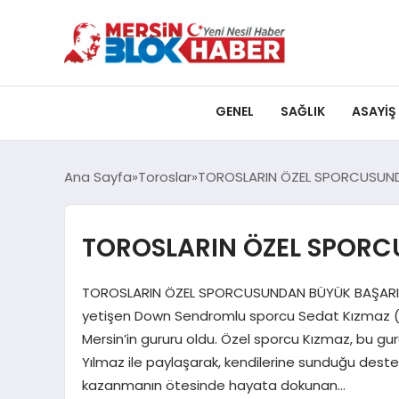
GENEL
SAĞLIK
ASAYIŞ
Ana Sayfa
Toroslar
TOROSLARIN ÖZEL SPORCUSUND
TOROSLARIN ÖZEL SPOR
TOROSLARIN ÖZEL SPORCUSUNDAN BÜYÜK BAŞARI Tor
yetişen Down Sendromlu sporcu Sedat Kızmaz (26)
Mersin’in gururu oldu. Özel sporcu Kızmaz, bu gur
Yılmaz ile paylaşarak, kendilerine sunduğu destek
kazanmanın ötesinde hayata dokunan…