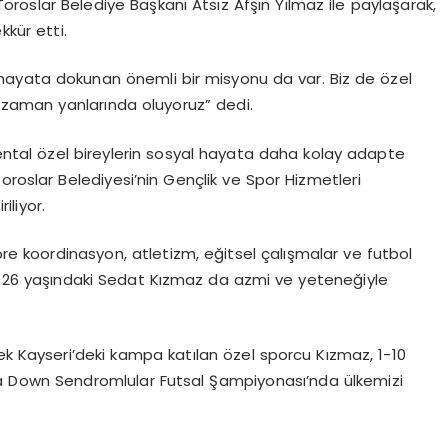
oroslar Belediye Başkanı Atsız Afşın Yılmaz ile paylaşarak,
kür etti.
hayata dokunan önemli bir misyonu da var. Biz de özel
r zaman yanlarında oluyoruz” dedi.
ntal özel bireylerin sosyal hayata daha kolay adapte
oroslar Belediyesi’nin Gençlik ve Spor Hizmetleri
iliyor.
göre koordinasyon, atletizm, eğitsel çalışmalar ve futbol
an 26 yaşındaki Sedat Kızmaz da azmi ve yeteneğiyle
ek Kayseri’deki kampa katılan özel sporcu Kızmaz, 1-10
ya Down Sendromlular Futsal Şampiyonası’nda ülkemizi