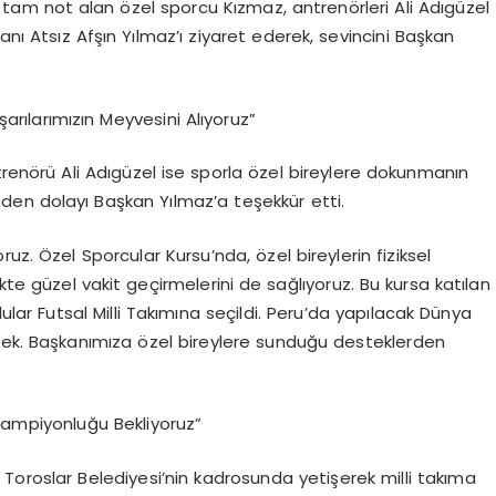
tam not alan özel sporcu Kızmaz, antrenörleri Ali Adıgüzel
kanı Atsız Afşın Yılmaz’ı ziyaret ederek, sevincini Başkan
arılarımızın Meyvesini Alıyoruz”
trenörü Ali Adıgüzel ise sporla özel bireylere dokunmanın
nden dolayı Başkan Yılmaz’a teşekkür etti.
uz. Özel Sporcular Kursu’nda, özel bireylerin fiziksel
rlikte güzel vakit geçirmelerini de sağlıyoruz. Bu kursa katılan
 Futsal Milli Takımına seçildi. Peru’da yapılacak Dünya
cek. Başkanımıza özel bireylere sunduğu desteklerden
Şampiyonluğu Bekliyoruz”
 Toroslar Belediyesi’nin kadrosunda yetişerek milli takıma