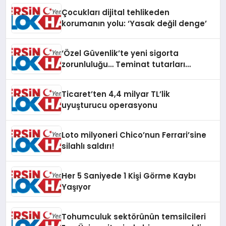
Çocukları dijital tehlikeden
korumanın yolu: ‘Yasak değil denge’
‘Özel Güvenlik’te yeni sigorta
zorunluluğu… Teminat tutarları
artırıldı
Ticaret’ten 4,4 milyar TL’lik
uyuşturucu operasyonu
Loto milyoneri Chico’nun Ferrari’sine
silahlı saldırı!
Her 5 Saniyede 1 Kişi Görme Kaybı
Yaşıyor
Tohumculuk sektörünün temsilcileri