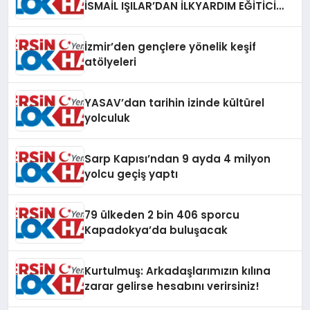
İSMAİL IŞILAR’DAN İLKYARDIM EĞİTİCİ
EĞİTMENİ MURAT CAN FİDAN’A ZİYARET
İzmir’den gençlere yönelik keşif
atölyeleri
YASAV’dan tarihin izinde kültürel
yolculuk
Sarp Kapısı’ndan 9 ayda 4 milyon
yolcu geçiş yaptı
79 ülkeden 2 bin 406 sporcu
Kapadokya’da buluşacak
Kurtulmuş: Arkadaşlarımızın kılına
zarar gelirse hesabını verirsiniz!