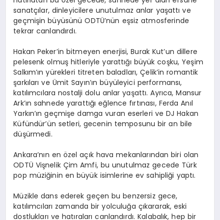
hatırlatan bu özel gecede, sahnede yer alan efsane
sanatçılar, dinleyicilere unutulmaz anlar yaşattı ve
geçmişin büyüsünü ODTÜ’nün eşsiz atmosferinde
tekrar canlandırdı.
Hakan Peker’in bitmeyen enerjisi, Burak Kut’un dillere
pelesenk olmuş hitleriyle yarattığı büyük coşku, Yeşim
Salkım’ın yürekleri titreten baladları, Çelik’in romantik
şarkıları ve Ümit Sayın’ın büyüleyici performansı,
katılımcılara nostalji dolu anlar yaşattı. Ayrıca, Mansur
Ark’ın sahnede yarattığı eğlence fırtınası, Ferda Anıl
Yarkın’ın geçmişe damga vuran eserleri ve DJ Hakan
Küfündür’ün setleri, gecenin temposunu bir an bile
düşürmedi.
Ankara’nın en özel açık hava mekanlarından biri olan
ODTÜ Vişnelik Çim Amfi, bu unutulmaz gecede Türk
pop müziğinin en büyük isimlerine ev sahipliği yaptı.
Müzikle dans ederek geçen bu benzersiz gece,
katılımcıları zamanda bir yolculuğa çıkararak, eski
dostlukları ve hatıraları canlandırdı. Kalabalık, hep bir