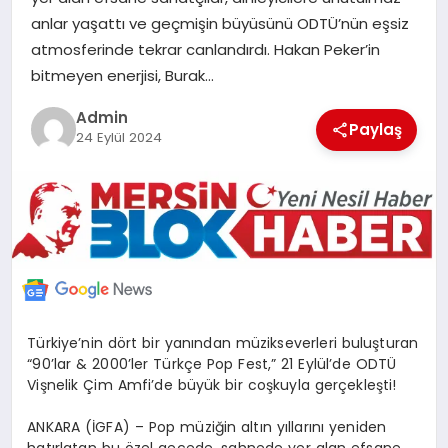
POLITIKA
anlar yaşattı ve geçmişin büyüsünü ODTÜ’nün eşsiz
atmosferinde tekrar canlandırdı. Hakan Peker’in
bitmeyen enerjisi, Burak…
YAŞAM
Admin
Paylaş
24 Eylül 2024
SPOR
ILETİŞİM
KÜNYE
Türkiye’nin dört bir yanından müzikseverleri buluşturan
“90’lar & 2000’ler Türkçe Pop Fest,” 21 Eylül’de ODTÜ
Vişnelik Çim Amfi’de büyük bir coşkuyla gerçekleşti!
ANKARA (İGFA) – Pop müziğin altın yıllarını yeniden