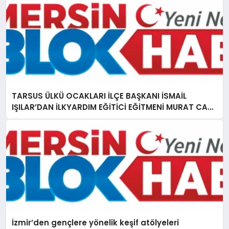
TARSUS ÜLKÜ OCAKLARI İLÇE BAŞKANI İSMAİL
IŞILAR’DAN İLKYARDIM EĞİTİCİ EĞİTMENİ MURAT CAN
FİDAN’A ZİYARET
İzmir’den gençlere yönelik keşif atölyeleri