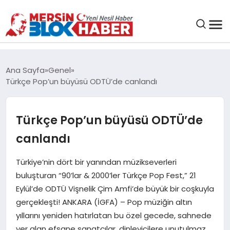
GENEL
Ana Sayfa
Genel
Türkçe Pop’un büyüsü ODTÜ’de canlandı
SAĞLIK
Türkçe Pop’un büyüsü ODTÜ’de
ASAYIŞ
canlandı
EĞITIM
Türkiye’nin dört bir yanından müzikseverleri
buluşturan “90’lar & 2000’ler Türkçe Pop Fest,” 21
EKONOMI
Eylül’de ODTÜ Vişnelik Çim Amfi’de büyük bir coşkuyla
gerçekleşti! ANKARA (İGFA) – Pop müziğin altın
SANAT
yıllarını yeniden hatırlatan bu özel gecede, sahnede
yer alan efsane sanatçılar, dinleyicilere unutulmaz