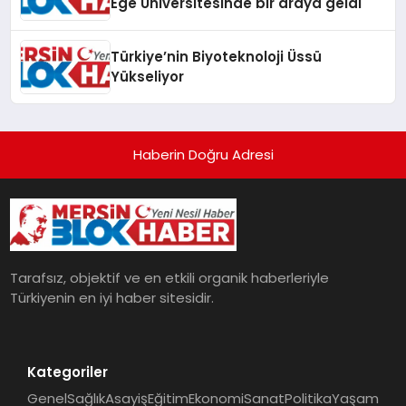
Ege Üniversitesinde bir araya geldi
Türkiye’nin Biyoteknoloji Üssü
Yükseliyor
Haberin Doğru Adresi
Tarafsız, objektif ve en etkili organik haberleriyle
Türkiyenin en iyi haber sitesidir.
Kategoriler
Genel
Sağlık
Asayiş
Eğitim
Ekonomi
Sanat
Politika
Yaşam