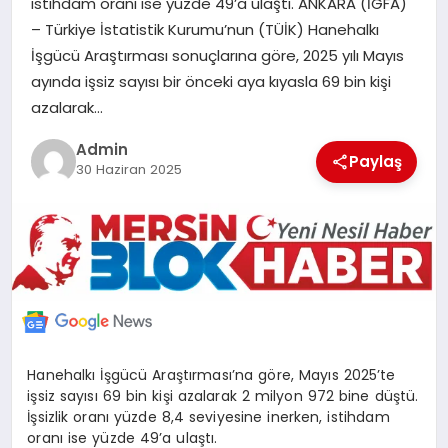
istihdam oranı ise yüzde 49’a ulaştı. ANKARA (İGFA)
POLITIKA
– Türkiye İstatistik Kurumu’nun (TÜİK) Hanehalkı
İşgücü Araştırması sonuçlarına göre, 2025 yılı Mayıs
YAŞAM
ayında işsiz sayısı bir önceki aya kıyasla 69 bin kişi
azalarak…
SPOR
Admin
Paylaş
30 Haziran 2025
ILETİŞİM
KÜNYE
Hanehalkı İşgücü Araştırması’na göre, Mayıs 2025’te
işsiz sayısı 69 bin kişi azalarak 2 milyon 972 bine düştü.
İşsizlik oranı yüzde 8,4 seviyesine inerken, istihdam
oranı ise yüzde 49’a ulaştı.