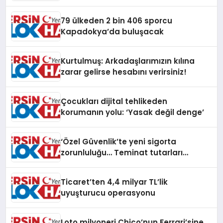
79 ülkeden 2 bin 406 sporcu
Kapadokya’da buluşacak
Kurtulmuş: Arkadaşlarımızın kılına
zarar gelirse hesabını verirsiniz!
Çocukları dijital tehlikeden
korumanın yolu: ‘Yasak değil denge’
‘Özel Güvenlik’te yeni sigorta
zorunluluğu… Teminat tutarları
artırıldı
Ticaret’ten 4,4 milyar TL’lik
uyuşturucu operasyonu
Loto milyoneri Chico’nun Ferrari’sine