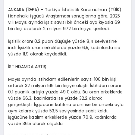
ANKARA (İGFA) – Türkiye İstatistik Kurumu’nun (TÜİK)
Hanehalkı İşgücü Araştırması sonuçlarına göre, 2025
yılı Mayıs ayında işsiz sayısı bir önceki aya kıyasla 69
bin kişi azalarak 2 milyon 972 bin kişiye geriledi.
İşsizlik oranı 0,2 puan düşüşle yüzde 8,4 seviyesine
indi. İşsizlik oranı erkeklerde yüzde 6,5, kadınlarda ise
yüzde 11,9 olarak kaydedildi.
İSTİHDAMDA ARTIŞ
Mayıs ayında istihdam edilenlerin sayısı 100 bin kişi
artarak 32 milyon 519 bin kişiye ulaştı. İstihdam oranı
0,1 puanlık artışla yüzde 49,0 oldu. Bu oran erkeklerde
yüzde 66,3, kadınlarda ise yüzde 32,2 olarak
gerçekleşti. İşgücüne katılma oranı ise bir önceki ayla
aynı kalarak yüzde 53,5 seviyesinde sabit kaldı.
İşgücüne katılım erkeklerde yüzde 70,9, kadınlarda
yüzde 36,5 olarak ölçüldü.