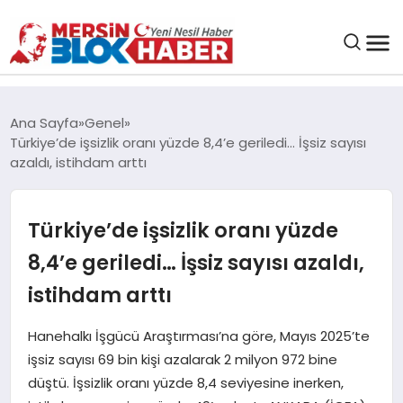
GENEL
Ana Sayfa
Genel
Türkiye’de işsizlik oranı yüzde 8,4’e geriledi… İşsiz sayısı
SAĞLIK
azaldı, istihdam arttı
ASAYIŞ
Türkiye’de işsizlik oranı yüzde
8,4’e geriledi… İşsiz sayısı azaldı,
EĞITIM
istihdam arttı
EKONOMI
Hanehalkı İşgücü Araştırması’na göre, Mayıs 2025’te
işsiz sayısı 69 bin kişi azalarak 2 milyon 972 bine
SANAT
düştü. İşsizlik oranı yüzde 8,4 seviyesine inerken,