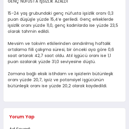
GENÇ NÜFUSTA İŞSİZLİK AZALDI
15-24 yaş grubundaki genç nüfusta işsizlik oranı 0,3
puan düşüşle yüzde 15,4’e geriledi. Genç erkeklerde
işsizlik oranı yüzde 11,0, genç kadınlarda ise yüzde 23,5
olarak tahmin edildi.
Mevsim ve takvim etkilerinden arındırılmış haftalık
ortalama fiili çalışma süresi, bir önceki aya göre 0,6
saat artarak 42,7 saat oldu. Atıl işgücü oranı ise 1,1
puan azalarak yüzde 31,0 seviyesine düştü.
Zamana bağlı eksik istihdam ve işsizlerin bütünleşik
oranı yüzde 20,7, işsiz ve potansiyel işgücünün
bütünleşik oranı ise yüzde 20,2 olarak kaydedildi.
Yorum Yap
Ad Soyad: