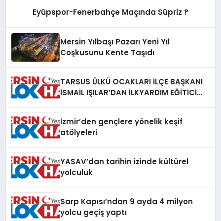
Eyüpspor-Fenerbahçe Maçında Süpriz ?
Mersin Yılbaşı Pazarı Yeni Yıl
Coşkusunu Kente Taşıdı
TARSUS ÜLKÜ OCAKLARI İLÇE BAŞKANI
İSMAİL IŞILAR’DAN İLKYARDIM EĞİTİCİ
EĞİTMENİ MURAT CAN FİDAN’A ZİYARET
İzmir’den gençlere yönelik keşif
atölyeleri
YASAV’dan tarihin izinde kültürel
yolculuk
Sarp Kapısı’ndan 9 ayda 4 milyon
yolcu geçiş yaptı