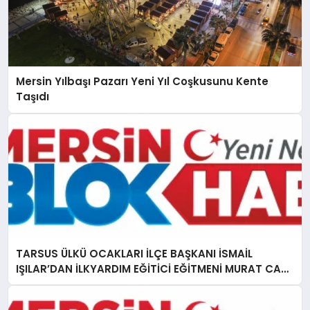
Mersin Yılbaşı Pazarı Yeni Yıl Coşkusunu Kente
Taşıdı
TARSUS ÜLKÜ OCAKLARI İLÇE BAŞKANI İSMAİL
IŞILAR’DAN İLKYARDIM EĞİTİCİ EĞİTMENİ MURAT CAN
FİDAN’A ZİYARET