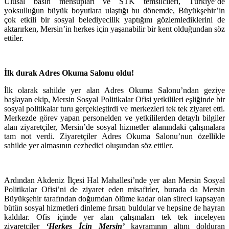
Ulusal basın mensupları ve STK temsilcileri, Türkiye’de
yoksulluğun büyük boyutlara ulaştığı bu dönemde, Büyükşehir’in
çok etkili bir sosyal belediyecilik yaptığını gözlemlediklerini de
aktarırken, Mersin’in herkes için yaşanabilir bir kent olduğundan söz
ettiler.
İlk durak Adres Okuma Salonu oldu!
İlk olarak sahilde yer alan Adres Okuma Salonu’ndan geziye
başlayan ekip, Mersin Sosyal Politikalar Ofisi yetkilileri eşliğinde bir
sosyal politikalar turu gerçekleştirdi ve merkezleri tek tek ziyaret etti.
Merkezde görev yapan personelden ve yetkililerden detaylı bilgiler
alan ziyaretçiler, Mersin’de sosyal hizmetler alanındaki çalışmalara
tam not verdi. Ziyaretçiler Adres Okuma Salonu’nun özellikle
sahilde yer almasının cezbedici oluşundan söz ettiler.
Ardından Akdeniz İlçesi Hal Mahallesi’nde yer alan Mersin Sosyal
Politikalar Ofisi’ni de ziyaret eden misafirler, burada da Mersin
Büyükşehir tarafından doğumdan ölüme kadar olan süreci kapsayan
bütün sosyal hizmetleri dinleme fırsatı buldular ve hepsine de hayran
kaldılar. Ofis içinde yer alan çalışmaları tek tek inceleyen
ziyaretçiler
‘Herkes İçin Mersin’
kavramının altını dolduran