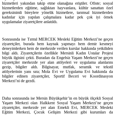
hizmetleri yakından takip etme olanağına eriştiler. Ofiste; sosyal
hizmetlerden eğitime, sağlıktan hayvanlara, kültür sanattan özel
gereksinimli bireylere yönelik hizmetlere, tarımsal hizmetlerden
kadınlar için yapılan çalışmalara kadar pek çok iyi örnek
uygulamalar ziyaretçilere anlatıldı.
Sonrasında ise Tırmıl MERCEK Mesleki Eğitim Merkezi’ne geçen
ziyaretçiler, burada hem kaynak yapmayı hem demir kesmeyi
deneyimlerken hem de merkezde verilen kurslar hakkında yetkiliden
bilgi aldı. Ziyaretçilerin özellikle Mersinli Kadın Ustalar Projesi
büyük ilgisini çekti. Buradan da Engelsiz Yaşam Merkezi’ne geçen
ziyaretçiler merkezde yer alan atölyeleri ve uygulama alanlarını
gezip, bilgiler aldı. Bilgisayar, mutfak, seramik ve tekstil
atölyelerinin yanı sıra; Mola Evi ve Uygulama Evi hakkında da
bilgiler edinen ziyaretçiler, Sportif Beceri ve Koordinasyon
Merkezi’ni de gezdi.
Daha sonrasında ise Mersin Büyükşehir’in en büyük ölçekli Sosyal
Yaşam Merkezi olan Halkkent Sosyal Yaşam Merkezi’ne geçen
ziyaretçiler, merkezde yer alan Emekli Evi, MERCEK Mesleki
Eğitim Merkezi, Çocuk Gelişim Merkezi gibi kurumları da