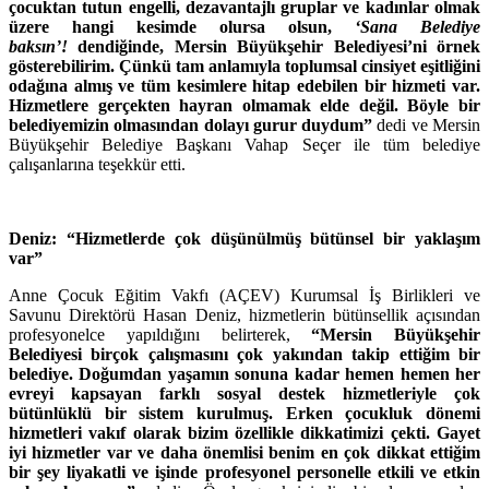
çocuktan tutun engelli, dezavantajlı gruplar ve kadınlar olmak
üzere hangi kesimde olursa olsun,
‘Sana Belediye
baksın’!
dendiğinde, Mersin Büyükşehir Belediyesi’ni örnek
gösterebilirim. Çünkü tam anlamıyla toplumsal cinsiyet eşitliğini
odağına almış ve tüm kesimlere hitap edebilen bir hizmeti var.
Hizmetlere gerçekten hayran olmamak elde değil. Böyle bir
belediyemizin olmasından dolayı gurur duydum”
dedi ve Mersin
Büyükşehir Belediye Başkanı Vahap Seçer ile tüm belediye
çalışanlarına teşekkür etti.
Deniz: “Hizmetlerde çok düşünülmüş bütünsel bir yaklaşım
var”
Anne Çocuk Eğitim Vakfı (AÇEV) Kurumsal İş Birlikleri ve
Savunu Direktörü Hasan Deniz, hizmetlerin bütünsellik açısından
profesyonelce yapıldığını belirterek,
“Mersin Büyükşehir
Belediyesi birçok çalışmasını çok yakından takip ettiğim bir
belediye. Doğumdan yaşamın sonuna kadar hemen hemen her
evreyi kapsayan farklı sosyal destek hizmetleriyle çok
bütünlüklü bir sistem kurulmuş. Erken çocukluk dönemi
hizmetleri vakıf olarak bizim özellikle dikkatimizi çekti. Gayet
iyi hizmetler var ve daha önemlisi benim en çok dikkat ettiğim
bir şey liyakatli ve işinde profesyonel personelle etkili ve etkin