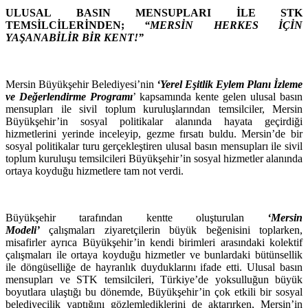
ULUSAL BASIN MENSUPLARI İLE STK
TEMSİLCİLERİNDEN;
“MERSİN HERKES İÇİN
YAŞANABİLİR BİR KENT!”
Mersin Büyükşehir Belediyesi’nin
‘Yerel Eşitlik Eylem Planı İzleme
ve Değerlendirme Programı
’ kapsamında kente gelen ulusal basın
mensupları ile sivil toplum kuruluşlarından temsilciler, Mersin
Büyükşehir’in sosyal politikalar alanında hayata geçirdiği
hizmetlerini yerinde inceleyip, gezme fırsatı buldu. Mersin’de bir
sosyal politikalar turu gerçekleştiren ulusal basın mensupları ile sivil
toplum kuruluşu temsilcileri Büyükşehir’in sosyal hizmetler alanında
ortaya koyduğu hizmetlere tam not verdi.
Büyükşehir tarafından kentte oluşturulan
‘Mersin
Modeli’
çalışmaları ziyaretçilerin büyük beğenisini toplarken,
misafirler ayrıca Büyükşehir’in kendi birimleri arasındaki kolektif
çalışmaları ile ortaya koyduğu hizmetler ve bunlardaki bütünsellik
ile döngüselliğe de hayranlık duyduklarını ifade etti. Ulusal basın
mensupları ve STK temsilcileri, Türkiye’de yoksulluğun büyük
boyutlara ulaştığı bu dönemde, Büyükşehir’in çok etkili bir sosyal
belediyecilik yaptığını gözlemlediklerini de aktarırken, Mersin’in