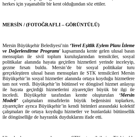
herkes için yaşanabilir bir kent olduğundan söz ettiler.
MERSİN / (FOTOĞRAFLI – GÖRÜNTÜLÜ)
Mersin Büyükşehir Belediyesi’nin
‘Yerel Eşitlik Eylem Planı İzleme
ve Değerlendirme Programı
’ kapsamında kente gelen ulusal basın
mensupları ile sivil toplum kuruluşlarından temsilciler, sosyal
politikalar alanında hayata geçirilen hizmetleri yerinde inceleyip,
gezme fırsatı buldu. Mersin’de bir sosyal politikalar turu
gerçekleştiren ulusal basın mensupları ile STK temsilcileri Mersin
Büyükşehir’in sosyal hizmetler alanında ortaya koyduğu hizmetlere
tam not verdi. Büyükşehir’in bütünsel ve döngüsel hizmet anlayışı
ile hayata geçirdiği hizmetlerini ziyaretçiler büyük bir ilgi ile
inceledi. Büyükşehir tarafından kentte oluşturulan
‘Mersin
Modeli’
çalışmaları misafirlerin büyük beğenisini toplarken,
ziyaretçiler ayrıca Büyükşehir’in kendi birimleri arasındaki kolektif
çalışmaları ile ortaya koyduğu hizmetler ve bunlardaki bütünsellik
ile döngüselliğe de hayranlık duyduklarını ifade etti.