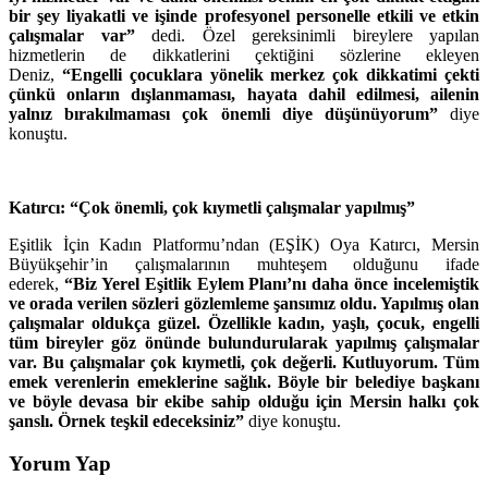
bir şey liyakatli ve işinde profesyonel personelle etkili ve etkin
çalışmalar var”
dedi. Özel gereksinimli bireylere yapılan
hizmetlerin de dikkatlerini çektiğini sözlerine ekleyen
Deniz,
“Engelli çocuklara yönelik merkez çok dikkatimi çekti
çünkü onların dışlanmaması, hayata dahil edilmesi, ailenin
yalnız bırakılmaması çok önemli diye düşünüyorum”
diye
konuştu.
Katırcı: “Çok önemli, çok kıymetli çalışmalar yapılmış”
Eşitlik İçin Kadın Platformu’ndan (EŞİK) Oya Katırcı, Mersin
Büyükşehir’in çalışmalarının muhteşem olduğunu ifade
ederek,
“Biz Yerel Eşitlik Eylem Planı’nı daha önce incelemiştik
ve orada verilen sözleri gözlemleme şansımız oldu. Yapılmış olan
çalışmalar oldukça güzel. Özellikle kadın, yaşlı, çocuk, engelli
tüm bireyler göz önünde bulundurularak yapılmış çalışmalar
var. Bu çalışmalar çok kıymetli, çok değerli. Kutluyorum. Tüm
emek verenlerin emeklerine sağlık. Böyle bir belediye başkanı
ve böyle devasa bir ekibe sahip olduğu için Mersin halkı çok
şanslı. Örnek teşkil edeceksiniz”
diye konuştu.
Yorum Yap