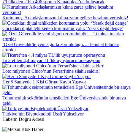
79 ülkeden 2 bin 406 sporcu Kapadokya’da buluşacak
Kurtulmuş: Arkadaşlarımızın kılına zarar gelirse hesabını verirsiniz!
Çocukları dijital tehlikeden korumanın yolu: ‘Yasak değil denge’
‘Özel Güvenlik’te yeni sigorta zorunluluğu… Teminat tutarları
artırıldı
Ticaret’ten 4,4 milyar TL’lik uyuşturucu operasyonu
Loto milyoneri Chico’nun Ferrari’sine silahlı saldırı!
Her 5 Saniyede 1 Kişi Görme Kaybı Yaşıyor
Tohumculuk sektörünün temsilcileri Ege Üniversitesinde bir araya
geldi
Türkiye’nin Biyoteknoloji Üssü Yükseliyor
Haberin Doğru Adresi