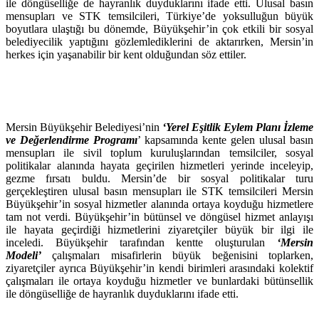
ile döngüselliğe de hayranlık duyduklarını ifade etti. Ulusal basın
mensupları ve STK temsilcileri, Türkiye’de yoksulluğun büyük
boyutlara ulaştığı bu dönemde, Büyükşehir’in çok etkili bir sosyal
belediyecilik yaptığını gözlemlediklerini de aktarırken, Mersin’in
herkes için yaşanabilir bir kent olduğundan söz ettiler.
Mersin Büyükşehir Belediyesi’nin
‘Yerel Eşitlik Eylem Planı İzleme
ve Değerlendirme Programı
’ kapsamında kente gelen ulusal basın
mensupları ile sivil toplum kuruluşlarından temsilciler, sosyal
politikalar alanında hayata geçirilen hizmetleri yerinde inceleyip,
gezme fırsatı buldu. Mersin’de bir sosyal politikalar turu
gerçekleştiren ulusal basın mensupları ile STK temsilcileri Mersin
Büyükşehir’in sosyal hizmetler alanında ortaya koyduğu hizmetlere
tam not verdi. Büyükşehir’in bütünsel ve döngüsel hizmet anlayışı
ile hayata geçirdiği hizmetlerini ziyaretçiler büyük bir ilgi ile
inceledi. Büyükşehir tarafından kentte oluşturulan
‘Mersin
Modeli’
çalışmaları misafirlerin büyük beğenisini toplarken,
ziyaretçiler ayrıca Büyükşehir’in kendi birimleri arasındaki kolektif
çalışmaları ile ortaya koyduğu hizmetler ve bunlardaki bütünsellik
ile döngüselliğe de hayranlık duyduklarını ifade etti.