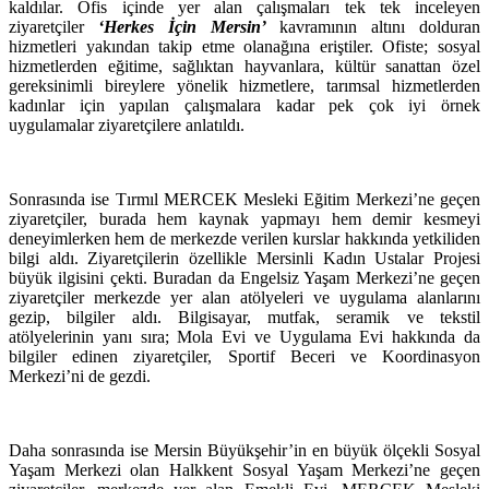
kaldılar. Ofis içinde yer alan çalışmaları tek tek inceleyen
ziyaretçiler
‘Herkes İçin Mersin’
kavramının altını dolduran
hizmetleri yakından takip etme olanağına eriştiler. Ofiste; sosyal
hizmetlerden eğitime, sağlıktan hayvanlara, kültür sanattan özel
gereksinimli bireylere yönelik hizmetlere, tarımsal hizmetlerden
kadınlar için yapılan çalışmalara kadar pek çok iyi örnek
uygulamalar ziyaretçilere anlatıldı.
Sonrasında ise Tırmıl MERCEK Mesleki Eğitim Merkezi’ne geçen
ziyaretçiler, burada hem kaynak yapmayı hem demir kesmeyi
deneyimlerken hem de merkezde verilen kurslar hakkında yetkiliden
bilgi aldı. Ziyaretçilerin özellikle Mersinli Kadın Ustalar Projesi
büyük ilgisini çekti. Buradan da Engelsiz Yaşam Merkezi’ne geçen
ziyaretçiler merkezde yer alan atölyeleri ve uygulama alanlarını
gezip, bilgiler aldı. Bilgisayar, mutfak, seramik ve tekstil
atölyelerinin yanı sıra; Mola Evi ve Uygulama Evi hakkında da
bilgiler edinen ziyaretçiler, Sportif Beceri ve Koordinasyon
Merkezi’ni de gezdi.
Daha sonrasında ise Mersin Büyükşehir’in en büyük ölçekli Sosyal
Yaşam Merkezi olan Halkkent Sosyal Yaşam Merkezi’ne geçen