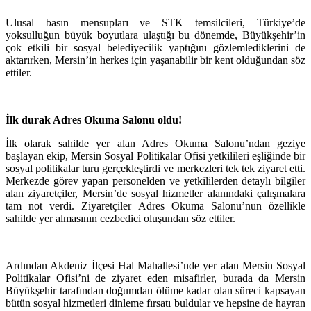
Ulusal basın mensupları ve STK temsilcileri, Türkiye’de
yoksulluğun büyük boyutlara ulaştığı bu dönemde, Büyükşehir’in
çok etkili bir sosyal belediyecilik yaptığını gözlemlediklerini de
aktarırken, Mersin’in herkes için yaşanabilir bir kent olduğundan söz
ettiler.
İlk durak Adres Okuma Salonu oldu!
İlk olarak sahilde yer alan Adres Okuma Salonu’ndan geziye
başlayan ekip, Mersin Sosyal Politikalar Ofisi yetkilileri eşliğinde bir
sosyal politikalar turu gerçekleştirdi ve merkezleri tek tek ziyaret etti.
Merkezde görev yapan personelden ve yetkililerden detaylı bilgiler
alan ziyaretçiler, Mersin’de sosyal hizmetler alanındaki çalışmalara
tam not verdi. Ziyaretçiler Adres Okuma Salonu’nun özellikle
sahilde yer almasının cezbedici oluşundan söz ettiler.
Ardından Akdeniz İlçesi Hal Mahallesi’nde yer alan Mersin Sosyal
Politikalar Ofisi’ni de ziyaret eden misafirler, burada da Mersin
Büyükşehir tarafından doğumdan ölüme kadar olan süreci kapsayan
bütün sosyal hizmetleri dinleme fırsatı buldular ve hepsine de hayran