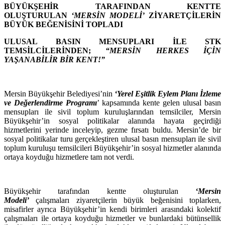
BÜYÜKŞEHİR TARAFINDAN KENTTE
OLUŞTURULAN
‘MERSİN MODELİ’
ZİYARETÇİLERİN
BÜYÜK BEĞENİSİNİ TOPLADI
ULUSAL BASIN MENSUPLARI İLE STK
TEMSİLCİLERİNDEN;
“MERSİN HERKES İÇİN
YAŞANABİLİR BİR KENT!”
Mersin Büyükşehir Belediyesi’nin
‘Yerel Eşitlik Eylem Planı İzleme
ve Değerlendirme Programı
’ kapsamında kente gelen ulusal basın
mensupları ile sivil toplum kuruluşlarından temsilciler, Mersin
Büyükşehir’in sosyal politikalar alanında hayata geçirdiği
hizmetlerini yerinde inceleyip, gezme fırsatı buldu. Mersin’de bir
sosyal politikalar turu gerçekleştiren ulusal basın mensupları ile sivil
toplum kuruluşu temsilcileri Büyükşehir’in sosyal hizmetler alanında
ortaya koyduğu hizmetlere tam not verdi.
Büyükşehir tarafından kentte oluşturulan
‘Mersin
Modeli’
çalışmaları ziyaretçilerin büyük beğenisini toplarken,
misafirler ayrıca Büyükşehir’in kendi birimleri arasındaki kolektif
çalışmaları ile ortaya koyduğu hizmetler ve bunlardaki bütünsellik