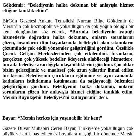
Gökdemir: “Belediyenin halka dokunan bir anlayışla hizmet
ettiğine tanıklık ettim”
BirGün Gazetesi Ankara Temsilcisi Nurcan Bilge Gökdemir de
Mersin’in çok kozmopolit ve yoksulluğun da çok yoğun olduğu bir
kent olduğundan söz ederek,
“Burada belediyenin yaptığı
hizmetlerle doğrudan halka dokunan, onların sorunlarını
çözen, insanların tüm hayatlarında belirleyici olan sıkıntıların
çözümünde çok etkili yöntemler geliştirdiğini gördüm. Özellikle
Çocuk Gelişim Merkezlerinden çok etkilendim. İnsanların,
gerçekten çok yüksek bedeller ödeyerek alabileceği hizmetlere,
burada belediye aracılığıyla ulaşabildiklerini gördüm. Çocuklar
bizim geleceğimiz ve maalesef çok uzun yıllardır ihmal edilen
bir kesim. Belediyenin çocukların eğitimine ve aynı zamanda
kadınların istihdamına katılmasını da sağlayacağı önlemleri
geliştirdiğini gördüm. Belediyenin halka dokunan, onların
sorunlarını çözen bir anlayışla hizmet ettiğine tanıklık ettim.
Mersin Büyükşehir Belediyesi’ni kutluyorum”
dedi.
Bayar: “Mersin herkes için yaşanabilir bir kent”
Gazete Duvar Muhabiri Ceren Bayar, Türkiye’de yoksulluğun çok
büyük ve artık baş edilemez boyutlara ulaştığı bir dönemde Mersin