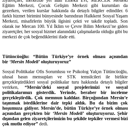
ziyaretçiler, merkezde yer alan Emekli Evi, MERCEK Mesleki
Eğitim Merkezi, Çocuk Gelişim Merkezi gibi kurumları da
gezerken, verilen kurslar hakkında da detaylı bilgiler edindiler. 6
farklı hizmet birimini bünyesinde barındıran Halkkent Sosyal Yaşam
Merkezi, misafirlerin büyük ilgisini çekti ve takdir topladı. Son
olarak ise Mercan 100. Yıl İklim ve Çevre Bilim Merkezi’ne giden
ziyaretçiler, her sosyal hizmet alanındaki çalışmalarda olduğu gibi bu
merkezi de çok beğendiklerini ifade etti.
Tütüncüoğlu: “Bütün Türkiye’ye örnek olması açısından
bir
‘Mersin Modeli’
oluşturuyoruz”
Sosyal Politikalar Ofis Sorumlusu ve Psikolog Yalçın Tütüncüoğlu,
ulusal basın mensupları ve STK temsilcileri ile birlikte
gerçekleştirdikleri sosyal politikalar turu hakkında detaylı bilgiler
verirken,
“Mersin’deki sosyal projelerimizi ve sosyal
politikalarımızı gösterdik. Yerinde, beraber bir inceleme
gerçekleştirdik. Çok memnun kaldılar. Birçoğundan Mersin’e
taşınmak istediklerine dair tepki aldık. Bu da bizim çok
hoşumuza gidiyor. Mersin’de, bütün Türkiye’ye örnek olması
açısından gerçekten bir
‘Mersin Modeli’
oluşturuyoruz. Şehir
dışından gelen ziyaretçilerimizin bu şekilde tepkiler vermesi bizi
çok mutlu ediyor”
dedi.