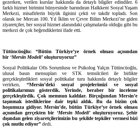
gezerken, verilen kurslar hakkında da detaylı bilgiler edindiler. 6
farklı hizmet birimini bünyesinde barındıran Halkkent Sosyal Yaşam
Merkezi, misafirlerin büyük ilgisini çekti ve takdir topladı. Son
olarak ise Mercan 100. Yıl İklim ve Çevre Bilim Merkezi’ne giden
ziyaretçiler, her sosyal hizmet alanındaki çalışmalarda olduğu gibi bu
merkezi de çok beğendiklerini ifade etti.
Tütüncüoğlu: “Bütün Türkiye’ye örnek olması açısından
bir
‘Mersin Modeli’
oluşturuyoruz”
Sosyal Politikalar Ofis Sorumlusu ve Psikolog Yalçın Tütüncüoğlu,
ulusal basın mensupları ve STK temsilcileri ile birlikte
gerçekleştirdikleri sosyal politikalar turu hakkında detaylı bilgiler
verirken,
“Mersin’deki sosyal projelerimizi ve sosyal
politikalarımızı gösterdik. Yerinde, beraber bir inceleme
gerçekleştirdik. Çok memnun kaldılar. Birçoğundan Mersin’e
taşınmak istediklerine dair tepki aldık. Bu da bizim çok
hoşumuza gidiyor. Mersin’de, bütün Türkiye’ye örnek olması
açısından gerçekten bir
‘Mersin Modeli’
oluşturuyoruz. Şehir
dışından gelen ziyaretçilerimizin bu şekilde tepkiler vermesi bizi
çok mutlu ediyor”
dedi.