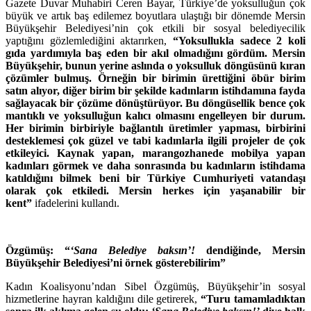
Gazete Duvar Muhabiri Ceren Bayar, Türkiye’de yoksulluğun çok
büyük ve artık baş edilemez boyutlara ulaştığı bir dönemde Mersin
Büyükşehir Belediyesi’nin çok etkili bir sosyal belediyecilik
yaptığını gözlemlediğini aktarırken,
“Yoksullukla sadece 2 koli
gıda yardımıyla baş eden bir akıl olmadığını gördüm. Mersin
Büyükşehir, bunun yerine aslında o yoksulluk döngüsünü kıran
çözümler bulmuş. Örneğin bir birimin ürettiğini öbür birim
satın alıyor, diğer birim bir şekilde kadınların istihdamına fayda
sağlayacak bir çözüme dönüştürüyor. Bu döngüsellik bence çok
mantıklı ve yoksulluğun kalıcı olmasını engelleyen bir durum.
Her birimin birbiriyle bağlantılı üretimler yapması, birbirini
desteklemesi çok güzel ve tabi kadınlarla ilgili projeler de çok
etkileyici. Kaynak yapan, marangozhanede mobilya yapan
kadınları görmek ve daha sonrasında bu kadınların istihdama
katıldığını bilmek beni bir Türkiye Cumhuriyeti vatandaşı
olarak çok etkiledi. Mersin herkes için yaşanabilir bir
kent”
ifadelerini kullandı.
Özgümüş: “
‘Sana Belediye baksın’!
dendiğinde, Mersin
Büyükşehir Belediyesi’ni örnek gösterebilirim”
Kadın Koalisyonu’ndan Sibel Özgümüş, Büyükşehir’in sosyal
hizmetlerine hayran kaldığını dile getirerek,
“Turu tamamladıktan