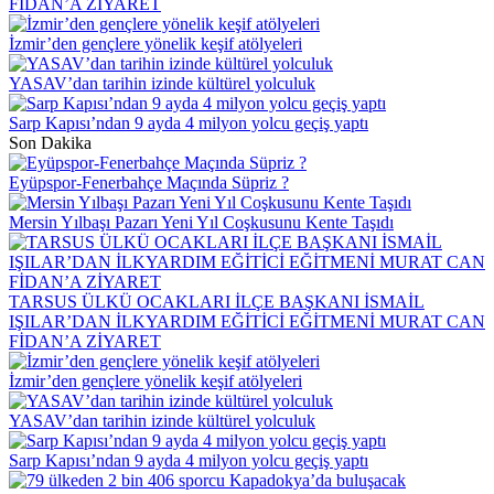
FİDAN’A ZİYARET
İzmir’den gençlere yönelik keşif atölyeleri
YASAV’dan tarihin izinde kültürel yolculuk
Sarp Kapısı’ndan 9 ayda 4 milyon yolcu geçiş yaptı
Son Dakika
Eyüpspor-Fenerbahçe Maçında Süpriz ?
Mersin Yılbaşı Pazarı Yeni Yıl Coşkusunu Kente Taşıdı
TARSUS ÜLKÜ OCAKLARI İLÇE BAŞKANI İSMAİL
IŞILAR’DAN İLKYARDIM EĞİTİCİ EĞİTMENİ MURAT CAN
FİDAN’A ZİYARET
İzmir’den gençlere yönelik keşif atölyeleri
YASAV’dan tarihin izinde kültürel yolculuk
Sarp Kapısı’ndan 9 ayda 4 milyon yolcu geçiş yaptı