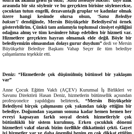
sonra ilk aklıma gelen şu oldu;
‘Sana Belediye baksın!’
diye halk
arasında bir söz söylenir ve bu gerçekten birisine söylenecekse,
çocuktan tutun engelli, dezavantajlı gruplar ve kadınlar olmak
üzere hangi kesimde olursa olsun,
‘Sana Belediye
baksın’!
dendiğinde, Mersin Büyükşehir Belediyesi’ni örnek
gösterebilirim. Çünkü tam anlamıyla toplumsal cinsiyet eşitliğini
odağına almış ve tüm kesimlere hitap edebilen bir hizmeti var.
Hizmetlere gerçekten hayran olmamak elde değil. Böyle bir
belediyemizin olmasından dolayı gurur duydum”
dedi ve Mersin
Büyükşehir Belediye Başkanı Vahap Seçer ile tüm belediye
çalışanlarına teşekkür etti.
Deniz: “Hizmetlerde çok düşünülmüş bütünsel bir yaklaşım
var”
Anne Çocuk Eğitim Vakfı (AÇEV) Kurumsal İş Birlikleri ve
Savunu Direktörü Hasan Deniz, hizmetlerin bütünsellik açısından
profesyonelce yapıldığını belirterek,
“Mersin Büyükşehir
Belediyesi birçok çalışmasını çok yakından takip ettiğim bir
belediye. Doğumdan yaşamın sonuna kadar hemen hemen her
evreyi kapsayan farklı sosyal destek hizmetleriyle çok
bütünlüklü bir sistem kurulmuş. Erken çocukluk dönemi
hizmetleri vakıf olarak bizim özellikle dikkatimizi çekti. Gayet
iyi hizmetler var ve daha önemlisi benim en çok dikkat ettiğim