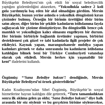
Büyükşehir Belediyesi’nin çok etkili bir sosyal belediyecilik
yaptığını gözlemlediğini aktarırken,
“Yoksullukla sadece 2 koli
gıda yardımıyla baş eden bir akıl olmadığını gördüm. Mersin
Büyükşehir, bunun yerine aslında o yoksulluk döngüsünü kıran
çözümler bulmuş. Örneğin bir birimin ürettiğini öbür birim
satın alıyor, diğer birim bir şekilde kadınların istihdamına fayda
sağlayacak bir çözüme dönüştürüyor. Bu döngüsellik bence çok
mantıklı ve yoksulluğun kalıcı olmasını engelleyen bir durum.
Her birimin birbiriyle bağlantılı üretimler yapması, birbirini
desteklemesi çok güzel ve tabi kadınlarla ilgili projeler de çok
etkileyici. Kaynak yapan, marangozhanede mobilya yapan
kadınları görmek ve daha sonrasında bu kadınların istihdama
katıldığını bilmek beni bir Türkiye Cumhuriyeti vatandaşı
olarak çok etkiledi. Mersin herkes için yaşanabilir bir
kent”
ifadelerini kullandı.
Özgümüş: “
‘Sana Belediye baksın’!
dendiğinde, Mersin
Büyükşehir Belediyesi’ni örnek gösterebilirim”
Kadın Koalisyonu’ndan Sibel Özgümüş, Büyükşehir’in sosyal
hizmetlerine hayran kaldığını dile getirerek,
“Turu tamamladıktan
sonra ilk aklıma gelen şu oldu;
‘Sana Belediye baksın!’
diye halk
arasında bir söz söylenir ve bu gerçekten birisine söylenecekse,