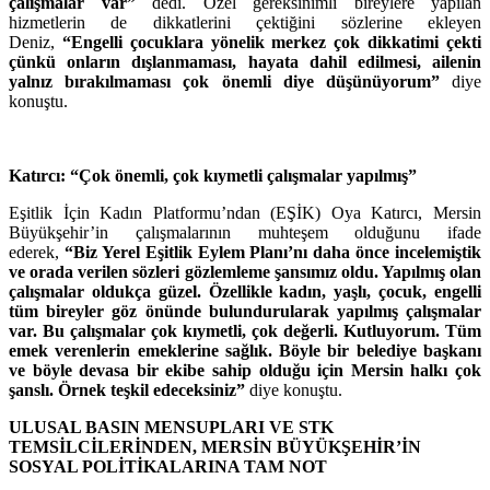
çalışmalar var”
dedi. Özel gereksinimli bireylere yapılan
hizmetlerin de dikkatlerini çektiğini sözlerine ekleyen
Deniz,
“Engelli çocuklara yönelik merkez çok dikkatimi çekti
çünkü onların dışlanmaması, hayata dahil edilmesi, ailenin
yalnız bırakılmaması çok önemli diye düşünüyorum”
diye
konuştu.
Katırcı: “Çok önemli, çok kıymetli çalışmalar yapılmış”
Eşitlik İçin Kadın Platformu’ndan (EŞİK) Oya Katırcı, Mersin
Büyükşehir’in çalışmalarının muhteşem olduğunu ifade
ederek,
“Biz Yerel Eşitlik Eylem Planı’nı daha önce incelemiştik
ve orada verilen sözleri gözlemleme şansımız oldu. Yapılmış olan
çalışmalar oldukça güzel. Özellikle kadın, yaşlı, çocuk, engelli
tüm bireyler göz önünde bulundurularak yapılmış çalışmalar
var. Bu çalışmalar çok kıymetli, çok değerli. Kutluyorum. Tüm
emek verenlerin emeklerine sağlık. Böyle bir belediye başkanı
ve böyle devasa bir ekibe sahip olduğu için Mersin halkı çok
şanslı. Örnek teşkil edeceksiniz”
diye konuştu.
ULUSAL BASIN MENSUPLARI VE STK
TEMSİLCİLERİNDEN, MERSİN BÜYÜKŞEHİR’İN
SOSYAL POLİTİKALARINA TAM NOT