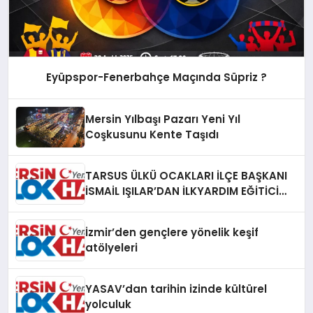
Eyüpspor-Fenerbahçe Maçında Süpriz ?
Mersin Yılbaşı Pazarı Yeni Yıl
Coşkusunu Kente Taşıdı
TARSUS ÜLKÜ OCAKLARI İLÇE BAŞKANI
İSMAİL IŞILAR’DAN İLKYARDIM EĞİTİCİ
EĞİTMENİ MURAT CAN FİDAN’A ZİYARET
İzmir’den gençlere yönelik keşif
atölyeleri
YASAV’dan tarihin izinde kültürel
yolculuk