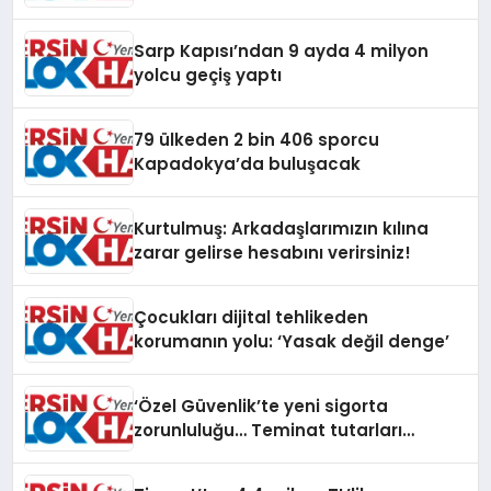
Sarp Kapısı’ndan 9 ayda 4 milyon
yolcu geçiş yaptı
79 ülkeden 2 bin 406 sporcu
Kapadokya’da buluşacak
Kurtulmuş: Arkadaşlarımızın kılına
zarar gelirse hesabını verirsiniz!
Çocukları dijital tehlikeden
korumanın yolu: ‘Yasak değil denge’
‘Özel Güvenlik’te yeni sigorta
zorunluluğu… Teminat tutarları
artırıldı