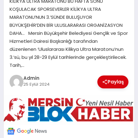
KİLİKYA ULTRA MARATONU BU HAFTA SONU
POLITIKA
KOŞULACAK SPORSEVERLER KİLİKYA ULTRA
MARATONU’NUN 3.’SÜNDE BULUŞUYOR
YAŞAM
BÜYÜKŞEHİR’DEN BİR ULUSLARARASI ORGANİZASYON
DAHA… Mersin Büyükşehir Belediyesi Gençlik ve Spor
Hizmetleri Dairesi Başkanlığı tarafından
SPOR
düzenlenen ‘Uluslararası Kilikya Ultra Maratonu’nun
3.’sü, bu yıl 28-29 Eylül tarihlerinde gerçekleştirilecek.
ILETİŞİM
Tarih,…
Admin
KÜNYE
Paylaş
25 Eylül 2024