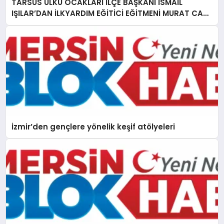
TARSUS ÜLKÜ OCAKLARI İLÇE BAŞKANI İSMAİL
IŞILAR’DAN İLKYARDIM EĞİTİCİ EĞİTMENİ MURAT CAN
FİDAN’A ZİYARET
İzmir’den gençlere yönelik keşif atölyeleri