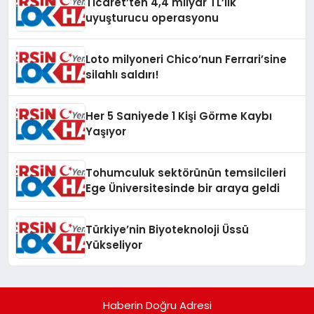
Ticaret’ten 4,4 milyar TL’lik
uyuşturucu operasyonu
Loto milyoneri Chico’nun Ferrari’sine
silahlı saldırı!
Her 5 Saniyede 1 Kişi Görme Kaybı
Yaşıyor
Tohumculuk sektörünün temsilcileri
Ege Üniversitesinde bir araya geldi
Türkiye’nin Biyoteknoloji Üssü
Yükseliyor
Haberin Doğru Adresi