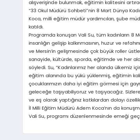
alışverişinde bulunmak, eğitimin kalitesini artıra
“33 Okul Müdürü Sohbeti”nin 8 Mart Dünya Kadı
Koca, milli eğitim müdür yardımcıları, şube müdü
katıldı.
Programda konuşan Vali Su, tüm kadınların 8 M
insanlığın gelişip kalkınmasının, huzur ve refahın
ve Mersin’in gelişmesinde çok büyük roller üstl
sanayide, kültürde, sporda, eğitimde ve her ala
söyledi. Su, “Kadınlarımız her alanda ülkemiz içi
eğitim alanında bu yükü yüklenmiş, eğitimin ka
çocuklarımızın daha iyi eğitim görmesi için gay
geleceğe taşıyabiliyoruz ve taşıyacağız. Sizler
ve eş olarak yaptığınız katkılardan dolayı özell
İl Milli Eğitim Müdürü Adem Koca’nın da konuşma
Vali Su, programı düzenlenmesinde emeği geçe