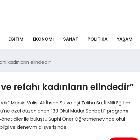
EĞITIM
EKONOMI
SANAT
POLITIKA
YAŞAM
ahı kadınların elindedir”
ve refahı kadınların elindedir”
ir” Mersin Valisi Ali İhsan Su ve eşi Zeliha Su, İl Milli Eğitim
ü’ne özel düzenlenen “33 Okul Müdür Sohbeti” programı
neticiler ile buluştu.Suphi Öner Öğretmenevinde okul
, bilgi ve deneyim alışverişinde…