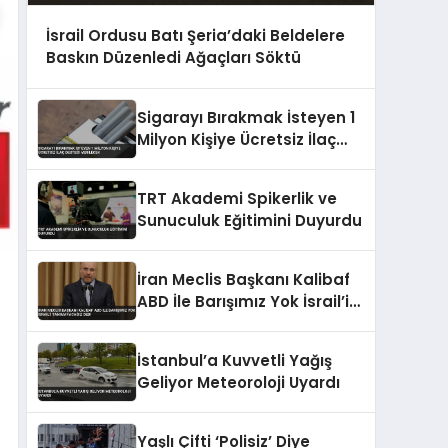
İsrail Ordusu Batı Şeria’daki Beldelere
Baskın Düzenledi Ağaçları Söktü
Sigarayı Bırakmak İsteyen 1
Milyon Kişiye Ücretsiz İlaç
Desteği Verilecek
TRT Akademi Spikerlik ve
Sunuculuk Eğitimini Duyurdu
İran Meclis Başkanı Kalibaf
ABD İle Barışımız Yok İsrail’i
Tanımayacağız Dedi
İstanbul’a Kuvvetli Yağış
Geliyor Meteoroloji Uyardı
Yaşlı Çifti ‘Polisiz’ Diye