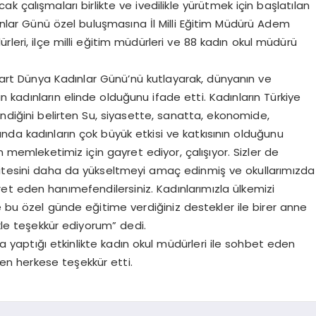
cak çalışmaları birlikte ve ivedilikle yürütmek için başlatılan
nlar Günü özel buluşmasına İl Milli Eğitim Müdürü Adem
rleri, ilçe milli eğitim müdürleri ve 88 kadın okul müdürü
art Dünya Kadınlar Günü’nü kutlayarak, dünyanın ve
ın kadınların elinde olduğunu ifade etti. Kadınların Türkiye
endiğini belirten Su, siyasette, sanatta, ekonomide,
nda kadınların çok büyük etkisi ve katkısının olduğunu
n memleketimiz için gayret ediyor, çalışıyor. Sizler de
litesini daha da yükseltmeyi amaç edinmiş ve okullarımızda
ret eden hanımefendilersiniz. Kadınlarımızla ülkemizi
e bu özel günde eğitime verdiğiniz destekler ile birer anne
ikle teşekkür ediyorum” dedi.
 yaptığı etkinlikte kadın okul müdürleri ile sohbet eden
n herkese teşekkür etti.