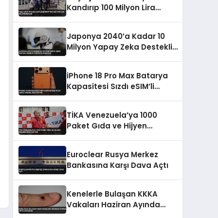
Kandırıp 100 Milyon Lira
Dolandırdılar
Japonya 2040’a Kadar 10
Milyon Yapay Zeka Destekli
Robotu Devreye Sokacak
iPhone 18 Pro Max Batarya
Kapasitesi Sızdı eSIM’li
Model Öne Çıkıyor
TİKA Venezuela’ya 1000
Paket Gıda ve Hijyen
Malzemesi Ulaştırdı
Euroclear Rusya Merkez
Bankasına Karşı Dava Açtı
Kenelerle Bulaşan KKKA
Vakaları Haziran Ayında
Artış Gösterdi