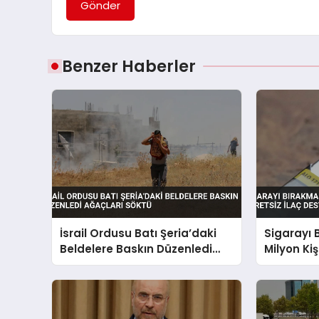
Gönder
Benzer Haberler
İsrail Ordusu Batı Şeria’daki
Sigarayı 
Beldelere Baskın Düzenledi
Milyon Kiş
Ağaçları Söktü
Desteği V