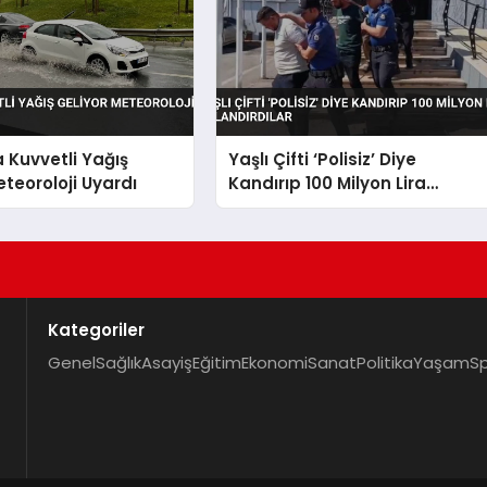
a Kuvvetli Yağış
Yaşlı Çifti ‘Polisiz’ Diye
eteoroloji Uyardı
Kandırıp 100 Milyon Lira
Dolandırdılar
Kategoriler
Genel
Sağlık
Asayiş
Eğitim
Ekonomi
Sanat
Politika
Yaşam
S