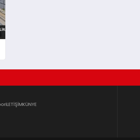
por
iLETİŞİM
KÜNYE