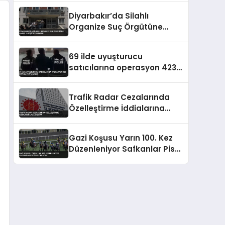
Diyarbakır’da Silahlı
Organize Suç Örgütüne
Darbe 15 Kişi Tutuklandı
69 ilde uyuşturucu
satıcılarına operasyon 423
şüpheli tutuklandı
Trafik Radar Cezalarında
Özelleştirme İddialarına
Yalanlama
Gazi Koşusu Yarın 100. Kez
Düzenleniyor Safkanlar Pisti
Dolduracak