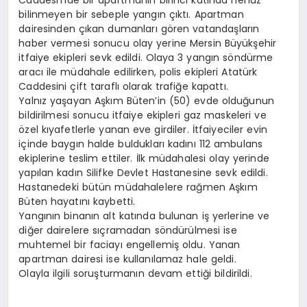
Caddesi’nde bir apartmanın birinci katında henüz
bilinmeyen bir sebeple yangın çıktı. Apartman
dairesinden çıkan dumanları gören vatandaşların
haber vermesi sonucu olay yerine Mersin Büyükşehir
itfaiye ekipleri sevk edildi. Olaya 3 yangın söndürme
aracı ile müdahale edilirken, polis ekipleri Atatürk
Caddesini çift taraflı olarak trafiğe kapattı.
Yalnız yaşayan Aşkım Büten’in (50) evde olduğunun
bildirilmesi sonucu itfaiye ekipleri gaz maskeleri ve
özel kıyafetlerle yanan eve girdiler. İtfaiyeciler evin
içinde baygın halde buldukları kadını 112 ambulans
ekiplerine teslim ettiler. İlk müdahalesi olay yerinde
yapılan kadın Silifke Devlet Hastanesine sevk edildi.
Hastanedeki bütün müdahalelere rağmen Aşkım
Büten hayatını kaybetti.
Yangının binanın alt katında bulunan iş yerlerine ve
diğer dairelere sıçramadan söndürülmesi ise
muhtemel bir faciayı engellemiş oldu. Yanan
apartman dairesi ise kullanılamaz hale geldi.
Olayla ilgili soruşturmanın devam ettiği bildirildi.