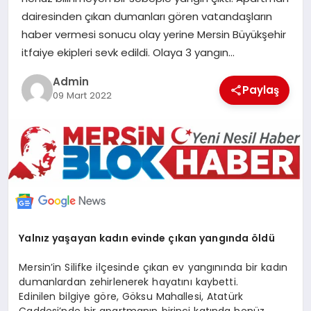
POLITIKA
dairesinden çıkan dumanları gören vatandaşların
haber vermesi sonucu olay yerine Mersin Büyükşehir
itfaiye ekipleri sevk edildi. Olaya 3 yangın…
YAŞAM
Admin
Paylaş
09 Mart 2022
SPOR
ILETİŞİM
KÜNYE
Yalnız yaşayan kadın evinde çıkan yangında öldü
Mersin’in Silifke ilçesinde çıkan ev yangınında bir kadın
dumanlardan zehirlenerek hayatını kaybetti.
Edinilen bilgiye göre, Göksu Mahallesi, Atatürk