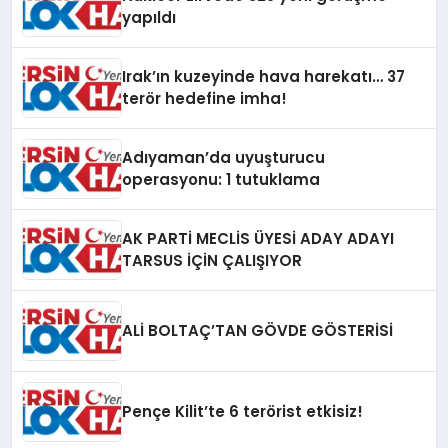
yapıldı
Irak’ın kuzeyinde hava harekatı… 37
terör hedefine imha!
Adıyaman’da uyuşturucu
operasyonu: 1 tutuklama
AK PARTİ MECLİS ÜYESİ ADAY ADAYI
TARSUS İÇİN ÇALIŞIYOR
ALİ BOLTAÇ’TAN GÖVDE GÖSTERİSİ
Pençe Kilit’te 6 terörist etkisiz!