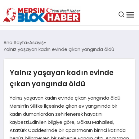
GENEL
Ana Sayfa
Asayiş
Yalnız yaşayan kadın evinde çıkan yangında öldü
SAĞLIK
Yalnız yaşayan kadın evinde
ASAYIŞ
çıkan yangında öldü
EĞITIM
Yalnız yaşayan kadın evinde çıkan yangında öldü
Mersin’in Silifke ilçesinde çıkan ev yangınında bir
EKONOMI
kadın dumanlardan zehirlenerek hayatını
kaybetti.Edinilen bilgiye göre, Göksu Mahallesi,
SANAT
Atatürk Caddesi’nde bir apartmanın birinci katında
henüz bilinmeyen bir sebeple yangın çıktı. Apartman