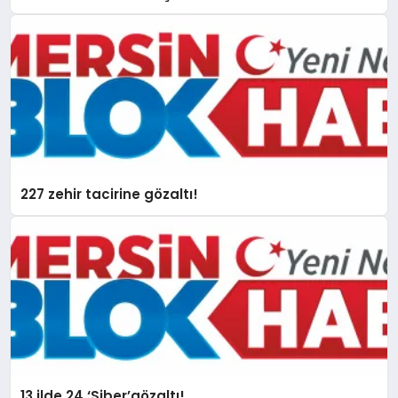
227 zehir tacirine gözaltı!
13 ilde 24 ‘Siber’gözaltı!