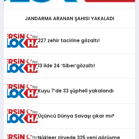
JANDARMA ARANAN ŞAHISI YAKALADI
227 zehir tacirine gözaltı!
13 ilde 24 ‘Siber’gözaltı!
Kuyu 7’de 33 şüpheli yakalandı
Üçüncü Dünya Savaşı çıkar mı?
Nükleer zirvede 325 yeni görüşme