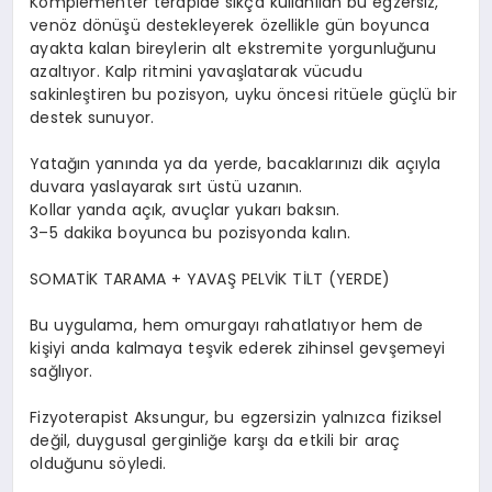
Komplementer terapide sıkça kullanılan bu egzersiz,
venöz dönüşü destekleyerek özellikle gün boyunca
ayakta kalan bireylerin alt ekstremite yorgunluğunu
azaltıyor. Kalp ritmini yavaşlatarak vücudu
sakinleştiren bu pozisyon, uyku öncesi ritüele güçlü bir
destek sunuyor.
Yatağın yanında ya da yerde, bacaklarınızı dik açıyla
duvara yaslayarak sırt üstü uzanın.
Kollar yanda açık, avuçlar yukarı baksın.
3–5 dakika boyunca bu pozisyonda kalın.
SOMATİK TARAMA + YAVAŞ PELVİK TİLT (YERDE)
Bu uygulama, hem omurgayı rahatlatıyor hem de
kişiyi anda kalmaya teşvik ederek zihinsel gevşemeyi
sağlıyor.
Fizyoterapist Aksungur, bu egzersizin yalnızca fiziksel
değil, duygusal gerginliğe karşı da etkili bir araç
olduğunu söyledi.