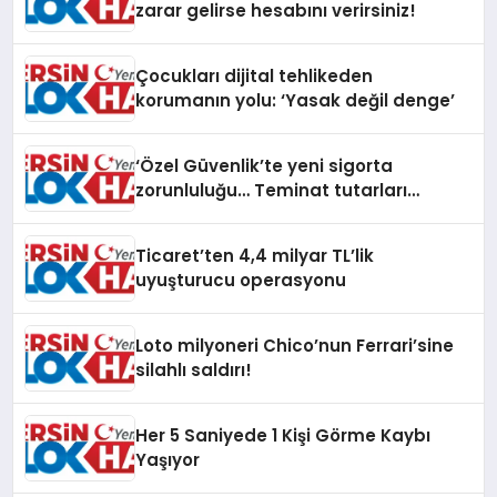
zarar gelirse hesabını verirsiniz!
Çocukları dijital tehlikeden
korumanın yolu: ‘Yasak değil denge’
‘Özel Güvenlik’te yeni sigorta
zorunluluğu… Teminat tutarları
artırıldı
Ticaret’ten 4,4 milyar TL’lik
uyuşturucu operasyonu
Loto milyoneri Chico’nun Ferrari’sine
silahlı saldırı!
Her 5 Saniyede 1 Kişi Görme Kaybı
Yaşıyor