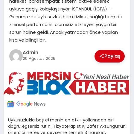
hareket, parasempatik sistemi aktive ederek
POLITIKA
uykuya geçişi kolaylaştırıyor. İSTANBUL (İGFA) –
Günümüzde uykusuzluk, hem fiziksel sağlığı hem de
YAŞAM
zihinsel performansı olumsuz etkileyen yaygın bir
sorun haline geldi. Ancak yatmadan önce yapılan
kısa ve bilinçli bir…
SPOR
Admin
Paylaş
25 Ağustos 2025
ILETİŞİM
KÜNYE
Uykusuzlukla baş etmenin en etkili yollarından biri,
doğru egzersiz rutini. Fizyoterapist K. Zafer Aksungur’un
önerdiği nefes ve gevşeme temelli 3 hareket,