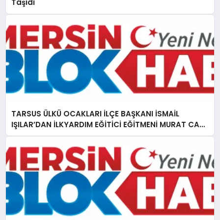
Taşıdı
TARSUS ÜLKÜ OCAKLARI İLÇE BAŞKANI İSMAİL
IŞILAR’DAN İLKYARDIM EĞİTİCİ EĞİTMENİ MURAT CAN
FİDAN’A ZİYARET