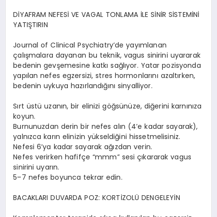
DİYAFRAM NEFESİ VE VAGAL TONLAMA İLE SİNİR SİSTEMİNİ
YATIŞTIRIN
Journal of Clinical Psychiatry’de yayımlanan
çalışmalara dayanan bu teknik, vagus sinirini uyararak
bedenin gevşemesine katkı sağlıyor. Yatar pozisyonda
yapılan nefes egzersizi, stres hormonlarını azaltırken,
bedenin uykuya hazırlandığını sinyalliyor.
Sırt üstü uzanın, bir elinizi göğsünüze, diğerini karnınıza
koyun.
Burnunuzdan derin bir nefes alın (4’e kadar sayarak),
yalnızca karın elinizin yükseldiğini hissetmelisiniz.
Nefesi 6’ya kadar sayarak ağızdan verin.
Nefes verirken hafifçe “mmm” sesi çıkararak vagus
sinirini uyarın.
5–7 nefes boyunca tekrar edin.
BACAKLARI DUVARDA POZ: KORTİZOLÜ DENGELEYİN