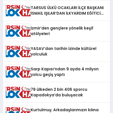
TARSUS ÜLKÜ OCAKLARI İLÇE BAŞKANI
İSMAİL IŞILAR’DAN İLKYARDIM EĞİTİCİ
EĞİTMENİ MURAT CAN FİDAN’A ZİYARET
İzmir’den gençlere yönelik keşif
atölyeleri
YASAV’dan tarihin izinde kültürel
yolculuk
Sarp Kapısı’ndan 9 ayda 4 milyon
yolcu geçiş yaptı
79 ülkeden 2 bin 406 sporcu
Kapadokya’da buluşacak
Kurtulmuş: Arkadaşlarımızın kılına