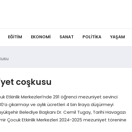
EĞITIM
EKONOMI
SANAT
POLITIKA
YAŞAM
kusu
iyet coşkusu
uk Etkinlik Merkezleri’nde 291 öğrenci mezuniyet sevinci
’a çıkarmayı ve aylık ücretleri 4 bin liraya düşürmeyi
Büyükşehir Belediye Başkanı Dr. Cemil Tugay, Tarihi Havagazı
ir Çocuk Etkinlik Merkezleri 2024-2025 mezuniyet törenine