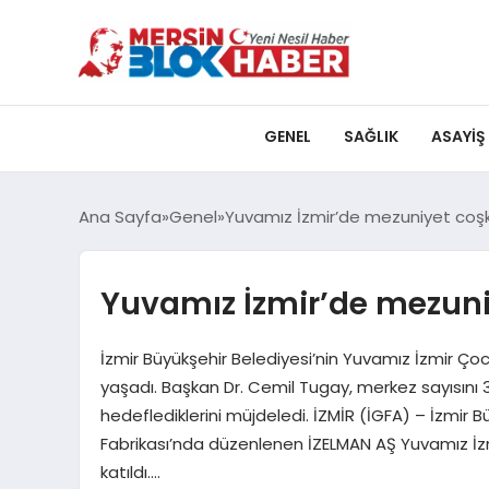
GENEL
SAĞLIK
ASAYIŞ
Ana Sayfa
Genel
Yuvamız İzmir’de mezuniyet coş
Yuvamız İzmir’de mezun
İzmir Büyükşehir Belediyesi’nin Yuvamız İzmir Çoc
yaşadı. Başkan Dr. Cemil Tugay, merkez sayısını 30
hedeflediklerini müjdeledi. İZMİR (İGFA) – İzmir 
Fabrikası’nda düzenlenen İZELMAN AŞ Yuvamız İzm
katıldı….