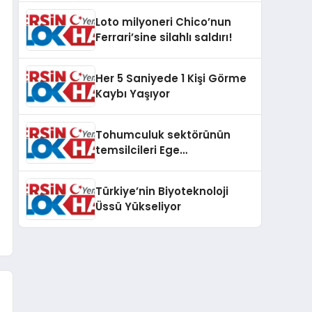
Loto milyoneri Chico’nun
Ferrari’sine silahlı saldırı!
Her 5 Saniyede 1 Kişi Görme
Kaybı Yaşıyor
Tohumculuk sektörünün
temsilcileri Ege
Üniversitesinde bir araya
geldi
Türkiye’nin Biyoteknoloji
Üssü Yükseliyor