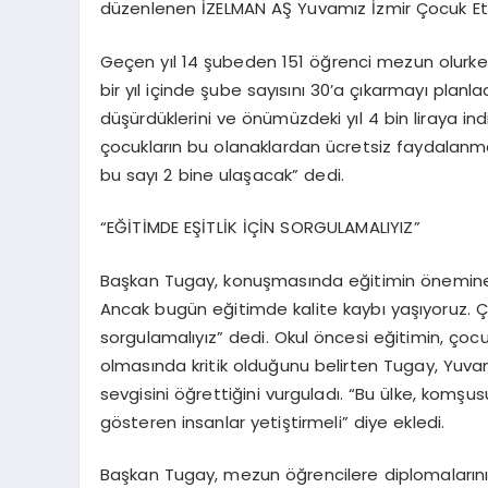
düzenlenen İZELMAN AŞ Yuvamız İzmir Çocuk Etki
Geçen yıl 14 şubeden 151 öğrenci mezun olurken,
bir yıl içinde şube sayısını 30’a çıkarmayı planladı
düşürdüklerini ve önümüzdeki yıl 4 bin liraya ind
çocukların bu olanaklardan ücretsiz faydalanmas
bu sayı 2 bine ulaşacak” dedi.
“EĞİTİMDE EŞİTLİK İÇİN SORGULAMALIYIZ”
Başkan Tugay, konuşmasında eğitimin önemine v
Ancak bugün eğitimde kalite kaybı yaşıyoruz. Ç
sorgulamalıyız” dedi. Okul öncesi eğitimin, çoc
olmasında kritik olduğunu belirten Tugay, Yuvam
sevgisini öğrettiğini vurguladı. “Bu ülke, komş
gösteren insanlar yetiştirmeli” diye ekledi.
Başkan Tugay, mezun öğrencilere diplomalarını