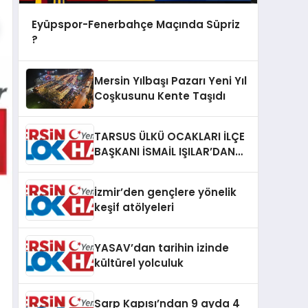
Eyüpspor-Fenerbahçe Maçında Süpriz
?
Mersin Yılbaşı Pazarı Yeni Yıl
Coşkusunu Kente Taşıdı
TARSUS ÜLKÜ OCAKLARI İLÇE
BAŞKANI İSMAİL IŞILAR’DAN
İLKYARDIM EĞİTİCİ EĞİTMENİ
MURAT CAN FİDAN’A ZİYARET
İzmir’den gençlere yönelik
keşif atölyeleri
YASAV’dan tarihin izinde
kültürel yolculuk
Sarp Kapısı’ndan 9 ayda 4