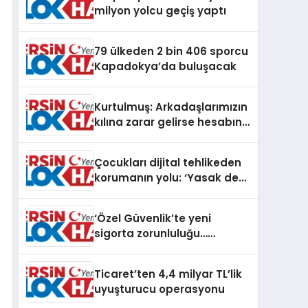
milyon yolcu geçiş yaptı
79 ülkeden 2 bin 406 sporcu
Kapadokya’da buluşacak
Kurtulmuş: Arkadaşlarımızın
kılına zarar gelirse hesabını
verirsiniz!
Çocukları dijital tehlikeden
korumanın yolu: ‘Yasak değil
denge’
‘Özel Güvenlik’te yeni
sigorta zorunluluğu…
Teminat tutarları artırıldı
Ticaret’ten 4,4 milyar TL’lik
uyuşturucu operasyonu