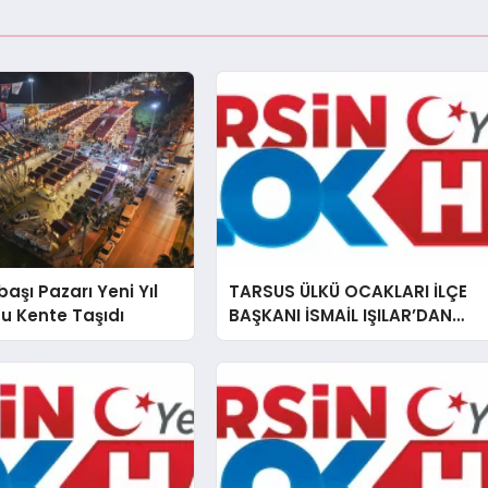
başı Pazarı Yeni Yıl
TARSUS ÜLKÜ OCAKLARI İLÇE
u Kente Taşıdı
BAŞKANI İSMAİL IŞILAR’DAN
İLKYARDIM EĞİTİCİ EĞİTMENİ
MURAT CAN FİDAN’A ZİYARET