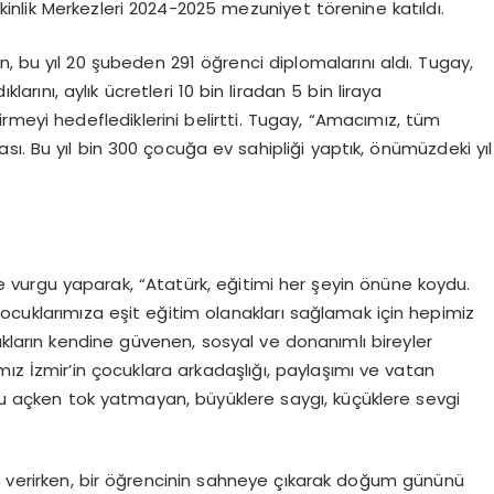
nlik Merkezleri 2024-2025 mezuniyet törenine katıldı.
 bu yıl 20 şubeden 291 öğrenci diplomalarını aldı. Tugay,
klarını, aylık ücretleri 10 bin liradan 5 bin liraya
irmeyi hedeflediklerini belirtti. Tugay, “Amacımız, tüm
ı. Bu yıl bin 300 çocuğa ev sahipliği yaptık, önümüzdeki yıl
urgu yaparak, “Atatürk, eğitimi her şeyin önüne koydu.
ocuklarımıza eşit eğitim olanakları sağlamak için hepimiz
ukların kendine güvenen, sosyal ve donanımlı bireyler
ız İzmir’in çocuklara arkadaşlığı, paylaşımı ve vatan
usu açken tok yatmayan, büyüklere saygı, küçüklere sevgi
 verirken, bir öğrencinin sahneye çıkarak doğum gününü