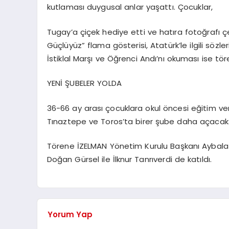
kutlaması duygusal anlar yaşattı. Çocuklar,
Tugay’a çiçek hediye etti ve hatıra fotoğrafı çe
Güçlüyüz” flama gösterisi, Atatürk’le ilgili sözle
İstiklal Marşı ve Öğrenci Andı’nı okuması ise tör
YENİ ŞUBELER YOLDA
36-66 ay arası çocuklara okul öncesi eğitim ver
Tınaztepe ve Toros’ta birer şube daha açacak
Törene İZELMAN Yönetim Kurulu Başkanı Aybala
Doğan Gürsel ile İlknur Tanrıverdi de katıldı.
Yorum Yap