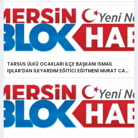
TARSUS ÜLKÜ OCAKLARI İLÇE BAŞKANI İSMAİL
IŞILAR’DAN İLKYARDIM EĞİTİCİ EĞİTMENİ MURAT CAN
FİDAN’A ZİYARET