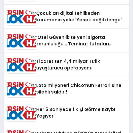
Çocukları dijital tehlikeden
korumanın yolu: ‘Yasak değil denge’
‘Özel Güvenlik’te yeni sigorta
zorunluluğu… Teminat tutarları
artırıldı
Ticaret’ten 4,4 milyar TL’lik
uyuşturucu operasyonu
Loto milyoneri Chico’nun Ferrari’sine
silahlı saldırı!
Her 5 Saniyede 1 Kişi Görme Kaybı
Yaşıyor