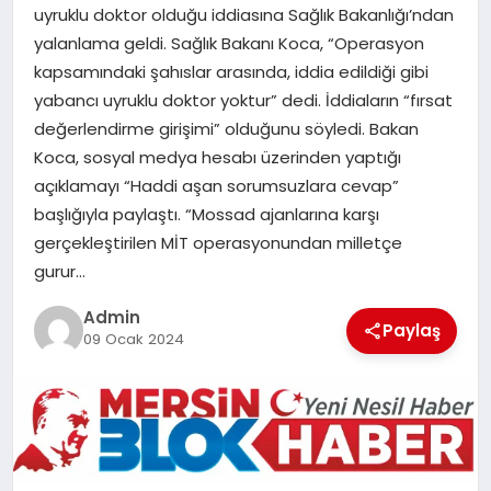
uyruklu doktor olduğu iddiasına Sağlık Bakanlığı’ndan
POLITIKA
yalanlama geldi. Sağlık Bakanı Koca, “Operasyon
kapsamındaki şahıslar arasında, iddia edildiği gibi
YAŞAM
yabancı uyruklu doktor yoktur” dedi. İddiaların “fırsat
değerlendirme girişimi” olduğunu söyledi. Bakan
SPOR
Koca, sosyal medya hesabı üzerinden yaptığı
açıklamayı “Haddi aşan sorumsuzlara cevap”
başlığıyla paylaştı. “Mossad ajanlarına karşı
ILETİŞİM
gerçekleştirilen MİT operasyonundan milletçe
gurur…
KÜNYE
Admin
Paylaş
09 Ocak 2024