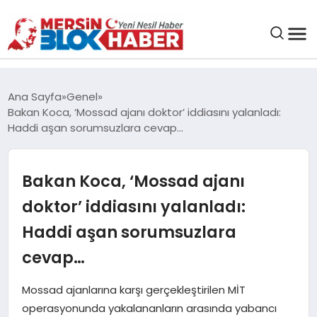
GENEL
Ana Sayfa
Genel
Bakan Koca, ‘Mossad ajanı doktor’ iddiasını yalanladı:
SAĞLIK
Haddi aşan sorumsuzlara cevap…
ASAYIŞ
Bakan Koca, ‘Mossad ajanı
doktor’ iddiasını yalanladı:
EĞITIM
Haddi aşan sorumsuzlara
EKONOMI
cevap…
Mossad ajanlarına karşı gerçekleştirilen MİT
SANAT
operasyonunda yakalananların arasında yabancı