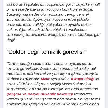
İstihbarat Teşkilatımızın başarısıyla gurur duyarken, milli
bir meselede bile fırsat kollayan bazı kişilerin Sağlık
Bakanlığımızı hedef alan yalanına cevap vermek
zorunda kaldık: Operasyon kapsamındaki şahıslar
arasında, iddia edildiği gibi yabancı uyruklu doktor
yoktur. Eğer olsaydı, iddia sahipleri kendilerince
sonuçlar çıkaracaklardı. Gerçek, olmasını istedikleri gibi
değil.”
“Doktor değil temizlik görevlisi”
“Doktor olduğu iddia edilen yabancı uyruklu şahıs,
temizlik görevlisidir. Operasyon sonucu çıkarıldığı adli
mercilerce, adli kontrol ve yurt dışına çıkma yasağı ile
serbest bırakılmıştır.
Mısır
uyrukludur.
Avrupa Birliği
ile
ortak yürütülen Göçmen Sağlığı Merkezleri projesi
kapsamında 2019’da işe alınmıştır. İşe alımı öncesinde
Çalışma ve Sosyal Güvenlik Bakanlığı
tarafından
yapılan güvenlik soruşturmasında olumsuz bulgu tespit
edilmemiştir. Çalışma ve Sosyal Güvenlik Bakanlığınca