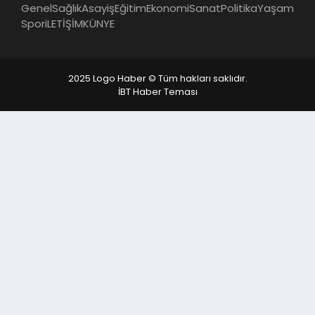
Genel
Sağlık
Asayiş
Eğitim
Ekonomi
Sanat
Politika
Yaşam
Spor
iLETİŞİM
KÜNYE
2025 Logo Haber © Tüm hakları saklıdır.
İBT Haber Teması