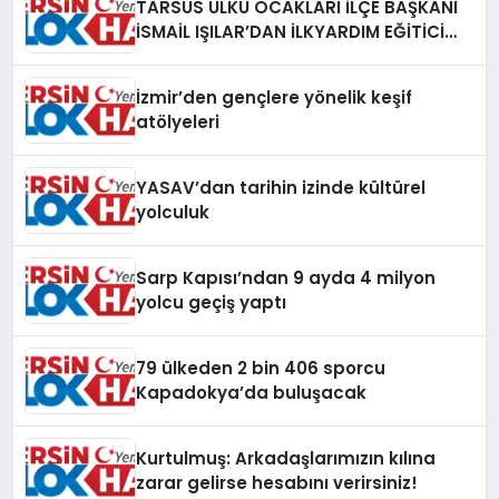
TARSUS ÜLKÜ OCAKLARI İLÇE BAŞKANI
İSMAİL IŞILAR’DAN İLKYARDIM EĞİTİCİ
EĞİTMENİ MURAT CAN FİDAN’A ZİYARET
İzmir’den gençlere yönelik keşif
atölyeleri
YASAV’dan tarihin izinde kültürel
yolculuk
Sarp Kapısı’ndan 9 ayda 4 milyon
yolcu geçiş yaptı
79 ülkeden 2 bin 406 sporcu
Kapadokya’da buluşacak
Kurtulmuş: Arkadaşlarımızın kılına
zarar gelirse hesabını verirsiniz!