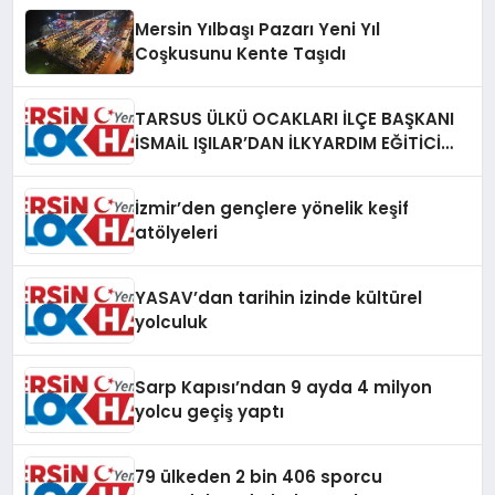
Mersin Yılbaşı Pazarı Yeni Yıl
Coşkusunu Kente Taşıdı
TARSUS ÜLKÜ OCAKLARI İLÇE BAŞKANI
İSMAİL IŞILAR’DAN İLKYARDIM EĞİTİCİ
EĞİTMENİ MURAT CAN FİDAN’A ZİYARET
İzmir’den gençlere yönelik keşif
atölyeleri
YASAV’dan tarihin izinde kültürel
yolculuk
Sarp Kapısı’ndan 9 ayda 4 milyon
yolcu geçiş yaptı
79 ülkeden 2 bin 406 sporcu