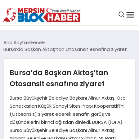
GENEL
Ana Sayfa
Genel
Bursa’da Başkan Aktaş’tan Otosansit esnafına ziyaret
SAĞLIK
Bursa’da Başkan Aktaş’tan
ASAYIŞ
Otosansit esnafına ziyaret
EĞITIM
Bursa Büyükşehir Belediye Başkanı Alinur Aktaş, Oto
Sanatkarları Küçük Sanayi Sitesi Yapı Kooperatifi’ni
EKONOMI
(Otosansit) ziyaret ederek esnafın görüş ve
düşüncelerini birinci ağızdan dinledi. BURSA (İGFA) –
SANAT
Bursa Büyükşehir Belediye Başkanı Alinur Aktaş,
Yıldırım Belediye Başkanı Oktay Yılmaz, AK Parti