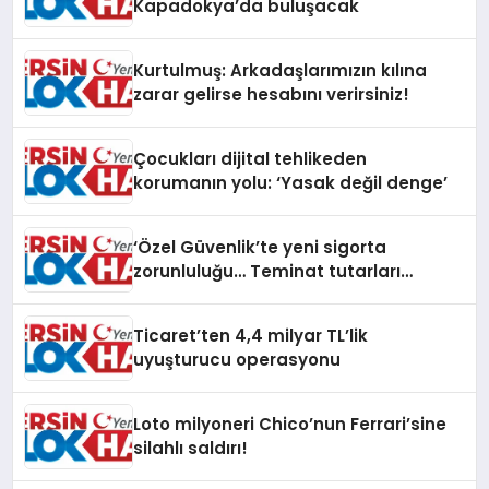
Kapadokya’da buluşacak
Kurtulmuş: Arkadaşlarımızın kılına
zarar gelirse hesabını verirsiniz!
Çocukları dijital tehlikeden
korumanın yolu: ‘Yasak değil denge’
‘Özel Güvenlik’te yeni sigorta
zorunluluğu… Teminat tutarları
artırıldı
Ticaret’ten 4,4 milyar TL’lik
uyuşturucu operasyonu
Loto milyoneri Chico’nun Ferrari’sine
silahlı saldırı!