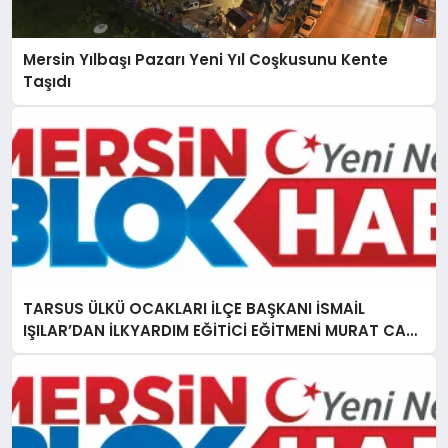
Mersin Yılbaşı Pazarı Yeni Yıl Coşkusunu Kente
Taşıdı
TARSUS ÜLKÜ OCAKLARI İLÇE BAŞKANI İSMAİL
IŞILAR’DAN İLKYARDIM EĞİTİCİ EĞİTMENİ MURAT CAN
FİDAN’A ZİYARET