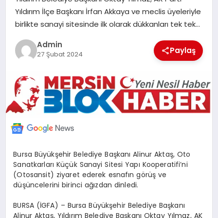
POLITIKA
Yıldırım İlçe Başkanı İrfan Akkaya ve meclis üyeleriyle
birlikte sanayi sitesinde ilk olarak dükkanları tek tek…
YAŞAM
Admin
Paylaş
27 Şubat 2024
SPOR
ILETİŞİM
KÜNYE
Bursa Büyükşehir Belediye Başkanı Alinur Aktaş, Oto
Sanatkarları Küçük Sanayi Sitesi Yapı Kooperatifi’ni
(Otosansit) ziyaret ederek esnafın görüş ve
düşüncelerini birinci ağızdan dinledi.
BURSA (İGFA) – Bursa Büyükşehir Belediye Başkanı
Alinur Aktaş, Yıldırım Belediye Başkanı Oktay Yılmaz, AK