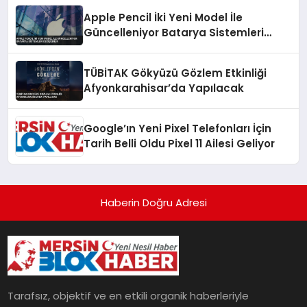
Apple Pencil İki Yeni Model İle
Güncelleniyor Batarya Sistemleri
Değişebilir
TÜBİTAK Gökyüzü Gözlem Etkinliği
Afyonkarahisar’da Yapılacak
Google’ın Yeni Pixel Telefonları İçin
Tarih Belli Oldu Pixel 11 Ailesi Geliyor
Haberin Doğru Adresi
Tarafsız, objektif ve en etkili organik haberleriyle