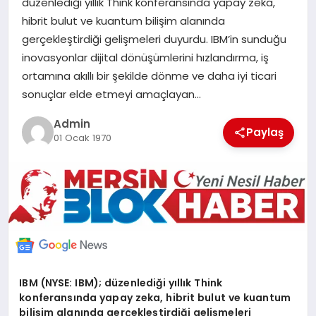
düzenlediği yıllık Think konferansında yapay zeka,
POLITIKA
hibrit bulut ve kuantum bilişim alanında
gerçekleştirdiği gelişmeleri duyurdu. IBM’in sunduğu
YAŞAM
inovasyonlar dijital dönüşümlerini hızlandırma, iş
ortamına akıllı bir şekilde dönme ve daha iyi ticari
sonuçlar elde etmeyi amaçlayan…
SPOR
Admin
Paylaş
01 Ocak 1970
ILETİŞİM
KÜNYE
IBM (NYSE: IBM); düzenlediği yıllık Think
konferansında yapay zeka, hibrit bulut ve kuantum
bilişim alanında gerçekleştirdiği gelişmeleri