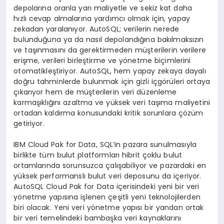
depolarına oranla yarı maliyetle ve sekiz kat daha
hızlı cevap almalarına yardımcı olmak için, yapay
zekadan yaralanıyor. AutoSQL; verilerin nerede
bulunduğuna ya da nasıl depolandığına bakılmaksızın
ve taşınmasını da gerektirmeden müşterilerin verilere
erişme, verileri birleştirme ve yönetme biçimlerini
otomatikleştiriyor. AutoSQL, hem yapay zekaya dayalı
doğru tahminlerde bulunmak için gizli içgörüleri ortaya
çıkarıyor hem de müşterilerin veri düzenleme
karmaşıklığını azaltma ve yüksek veri taşıma maliyetini
ortadan kaldırma konusundaki kritik sorunlara çözüm
getiriyor.
IBM Cloud Pak for Data, SQL’in pazara sunulmasıyla
birlikte tüm bulut platformları hibrit çoklu bulut
ortamlarında sorunsuzca çalışabiliyor ve pazardaki en
yüksek performanslı bulut veri deposunu da içeriyor.
AutoSQL Cloud Pak for Data içerisindeki yeni bir veri
yönetme yapısına işlenen çeşitli yeni teknolojilerden
biri olacak. Yeni veri yönetme yapısı bir yandan ortak
bir veri temelindeki bambaşka veri kaynaklarını