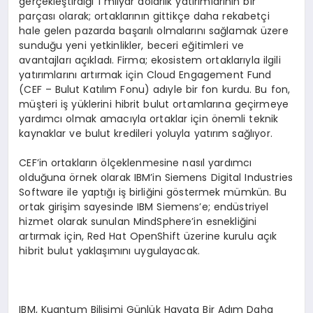
gerçekleştirdiği 1 milyar dolarlık yatırımlarının bir
parçası olarak; ortaklarının gittikçe daha rekabetçi
hale gelen pazarda başarılı olmalarını sağlamak üzere
sunduğu yeni yetkinlikler, beceri eğitimleri ve
avantajları açıkladı. Firma; ekosistem ortaklarıyla ilgili
yatırımlarını artırmak için Cloud Engagement Fund
(CEF – Bulut Katılım Fonu) adıyle bir fon kurdu. Bu fon,
müşteri iş yüklerini hibrit bulut ortamlarına geçirmeye
yardımcı olmak amacıyla ortaklar için önemli teknik
kaynaklar ve bulut kredileri yoluyla yatırım sağlıyor.
CEF’in ortakların ölçeklenmesine nasıl yardımcı
olduğuna örnek olarak IBM’in Siemens Digital Industries
Software ile yaptığı iş birliğini göstermek mümkün. Bu
ortak girişim sayesinde IBM Siemens’e; endüstriyel
hizmet olarak sunulan MindSphere’in esnekliğini
artırmak için, Red Hat OpenShift üzerine kurulu açık
hibrit bulut yaklaşımını uygulayacak.
IBM, Kuantum Bilişimi Günlük Hayata Bir Adım Daha