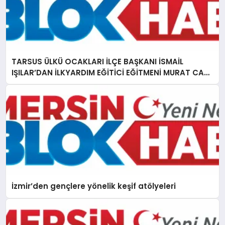
TARSUS ÜLKÜ OCAKLARI İLÇE BAŞKANI İSMAİL
IŞILAR’DAN İLKYARDIM EĞİTİCİ EĞİTMENİ MURAT CAN
FİDAN’A ZİYARET
İzmir’den gençlere yönelik keşif atölyeleri