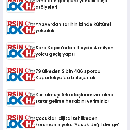
İzmir’den gençlere yönelik keşif
atölyeleri
YASAV’dan tarihin izinde kültürel
yolculuk
Sarp Kapısı’ndan 9 ayda 4 milyon
yolcu geçiş yaptı
79 ülkeden 2 bin 406 sporcu
Kapadokya’da buluşacak
Kurtulmuş: Arkadaşlarımızın kılına
zarar gelirse hesabını verirsiniz!
Çocukları dijital tehlikeden
korumanın yolu: ‘Yasak değil denge’