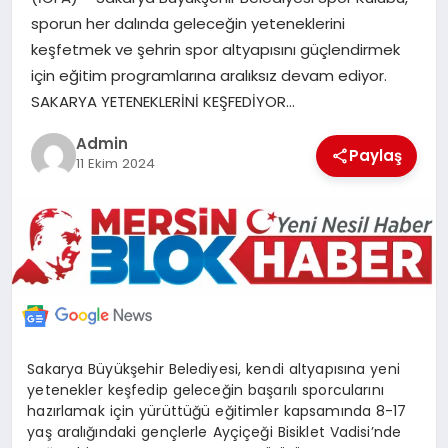
POLITIKA
sporun her dalında geleceğin yeteneklerini
keşfetmek ve şehrin spor altyapısını güçlendirmek
için eğitim programlarına aralıksız devam ediyor.
YAŞAM
SAKARYA YETENEKLERİNİ KEŞFEDİYOR…
SPOR
Admin
Paylaş
11 Ekim 2024
ILETİŞİM
KÜNYE
Sakarya Büyükşehir Belediyesi, kendi altyapısına yeni
yetenekler keşfedip geleceğin başarılı sporcularını
hazırlamak için yürüttüğü eğitimler kapsamında 8-17
yaş aralığındaki gençlerle Ayçiçeği Bisiklet Vadisi’nde