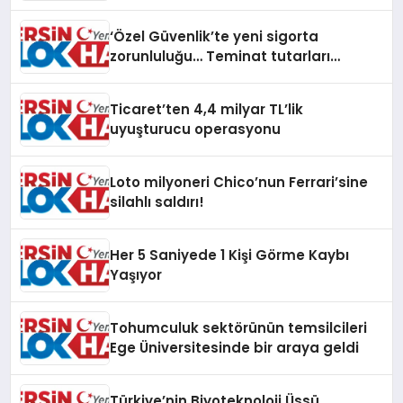
‘Özel Güvenlik’te yeni sigorta
zorunluluğu… Teminat tutarları
artırıldı
Ticaret’ten 4,4 milyar TL’lik
uyuşturucu operasyonu
Loto milyoneri Chico’nun Ferrari’sine
silahlı saldırı!
Her 5 Saniyede 1 Kişi Görme Kaybı
Yaşıyor
Tohumculuk sektörünün temsilcileri
Ege Üniversitesinde bir araya geldi
Türkiye’nin Biyoteknoloji Üssü