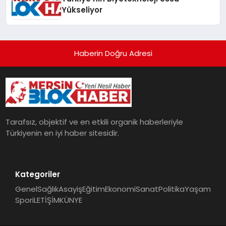
Yükseliyor
Haberin Doğru Adresi
Tarafsız, objektif ve en etkili organik haberleriyle
Türkiyenin en iyi haber sitesidir.
Kategoriler
Genel
Sağlık
Asayiş
Eğitim
Ekonomi
Sanat
Politika
Yaşam
Spor
iLETİŞİM
KÜNYE