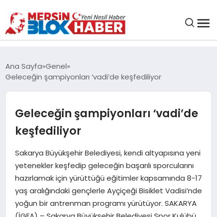
GENEL
Ana Sayfa
Genel
Geleceğin şampiyonları ‘vadi’de keşfediliyor
SAĞLIK
Geleceğin şampiyonları ‘vadi’de
ASAYIŞ
keşfediliyor
EĞITIM
Sakarya Büyükşehir Belediyesi, kendi altyapısına yeni
yetenekler keşfedip geleceğin başarılı sporcularını
EKONOMI
hazırlamak için yürüttüğü eğitimler kapsamında 8-17
yaş aralığındaki gençlerle Ayçiçeği Bisiklet Vadisi’nde
SANAT
yoğun bir antrenman programı yürütüyor. SAKARYA
(İGFA) – Sakarya Büyükşehir Belediyesi Spor Kulübü,