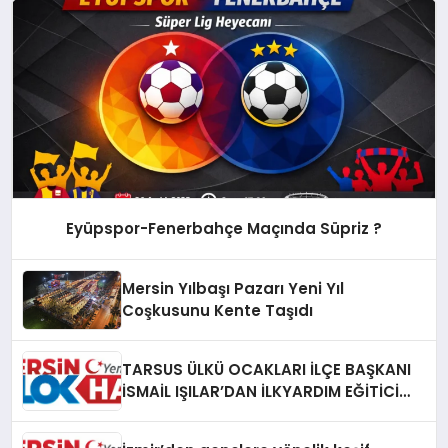
Eyüpspor-Fenerbahçe Maçında Süpriz ?
Mersin Yılbaşı Pazarı Yeni Yıl
Coşkusunu Kente Taşıdı
TARSUS ÜLKÜ OCAKLARI İLÇE BAŞKANI
İSMAİL IŞILAR’DAN İLKYARDIM EĞİTİCİ
EĞİTMENİ MURAT CAN FİDAN’A ZİYARET