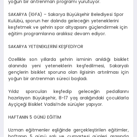
yoğun bir antrenman programı yürütüyor.
SAKARYA (İGFA) – Sakarya Büyükşehir Belediyesi Spor
Kulübü, sporun her dalında geleceğin yeteneklerini
keşfetmek ve şehrin spor altyapısını güçlendirmek için
eğitim programlarına aralıksız devam ediyor.
SAKARYA YETENEKLERİNİ KEŞFEDİYOR
Özellikle son yıllarda şehrin isminin anıldığı bisiklet
alanında yeni yeteneklerin keşfedilmesi, Sakaryalı
gençlerin bisiklet sporuna olan ilgisinin artırılması için
yoğun bir antrenman süreci başladı.
Yıldız sporcuları keşfedip geleceğin pedallarını
hazırlayan Büyükşehir, 8-17 yaş aralığındaki çocuklarla
Ayçiçeği Bisiklet Vadisi’nde sürüşler yapıyor.
HAFTANIN 5 GÜNÜ EĞİTİM
Uzman eğitmenler eşliğinde gerçekleştirilen eğitimler,
haftanın 5 günü salı ve cumartesi günleri arasında