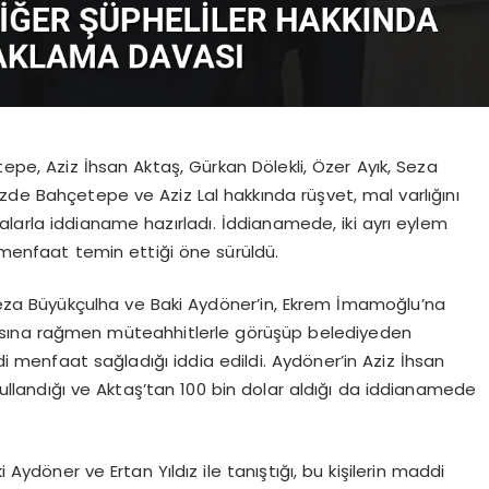
pe, Aziz İhsan Aktaş, Gürkan Dölekli, Özer Ayık, Seza
zde Bahçetepe ve Aziz Lal hakkında rüşvet, mal varlığını
alarla iddianame hazırladı. İddianamede, iki ayrı eylem
a menfaat temin ettiği öne sürüldü.
 Seza Büyükçulha ve Baki Aydöner’in, Ekrem İmamoğlu’na
amasına rağmen müteahhitlerle görüşüp belediyeden
ddi menfaat sağladığı iddia edildi. Aydöner’in Aziz İhsan
z kullandığı ve Aktaş’tan 100 bin dolar aldığı da iddianamede
i Aydöner ve Ertan Yıldız ile tanıştığı, bu kişilerin maddi