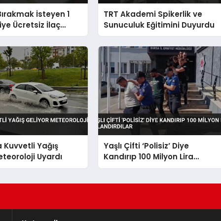
Bırakmak İsteyen 1
TRT Akademi Spikerlik ve
iye Ücretsiz İlaç
Sunuculuk Eğitimini Duyurdu
erilecek
a Kuvvetli Yağış
Yaşlı Çifti ‘Polisiz’ Diye
eteoroloji Uyardı
Kandırıp 100 Milyon Lira
Dolandırdılar