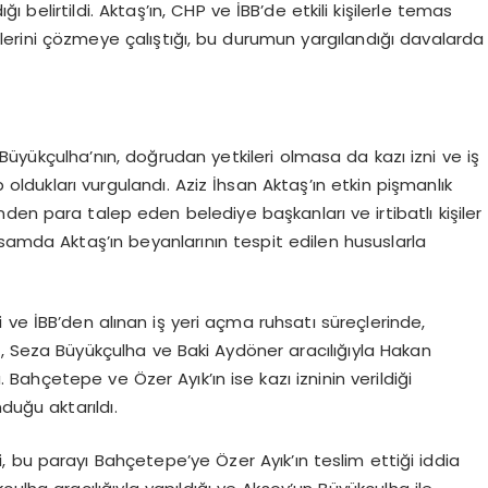
ı belirtildi. Aktaş’ın, CHP ve İBB’de etkili kişilerle temas
 işlerini çözmeye çalıştığı, bu durumun yargılandığı davalarda
üyükçulha’nın, doğrudan yetkileri olmasa da kazı izni ve iş
ldukları vurgulandı. Aziz İhsan Aktaş’ın etkin pişmanlık
sinden para talep eden belediye başkanları ve irtibatlı kişiler
samda Aktaş’ın beyanlarının tespit edilen hususlarla
ve İBB’den alınan iş yeri açma ruhsatı süreçlerinde,
in, Seza Büyükçulha ve Baki Aydöner aracılığıyla Hakan
Bahçetepe ve Özer Ayık’ın ise kazı izninin verildiği
duğu aktarıldı.
ği, bu parayı Bahçetepe’ye Özer Ayık’ın teslim ettiği iddia