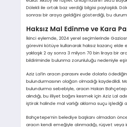
edildi. Aksoy ile rüşvet anlaşmasının Seza Büyük
Dölekli ile ortak baz verdiği bilgisi paylaşıldı. Dö
sonrası bir araya geldiğini gösterdiği, bu durumun 
Haksız Mal Edinme ve Kara P
İkinci eylemde, 2024 yerel seçimlerinde Gazio
görevini kötüye kullanarak haksız kazanç elde e
yaklaşık 2 ay sonra 3 milyon 70 bin liraya bir ara
bildiriminde bulunma zorunluluğu nedeniyle eşinin
Aziz Lal’in aracın parasını evde dolarla ödediğin
bulundurmasının olağan olmadığı kaydedildi. Mal
bulundurma sebebiyle, aracın Hakan Bahçetepe’
alındığı, bu illiyet bağını kesmek için Aziz Lal ad
iştirak halinde mal varlığı aklama suçu işlediği 
Bahçetepe’nin belediye başkanı olmadan öncek
aracın kendi emeğiyle alınmadığı, rüşvet veya 