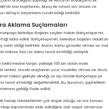
çulha aracılığıyla yapıldığı ve Aksoy’un Büyükçulha ile
lekli’nin baz kayıtlarının, Aksoy ile ruhsat izni öncesi ve
Aktaş’ın beyanlarını tutarlı kıldığı belirtildi.
ara Aklama Suçlamaları
smanpaşa Belediye Başkanı seçilen Hakan Bahçetepe’nin,
ttiği iddia edildi. Bahçetepe’nin, belediye başkanı olduktan
ç satın aldığı belirtildi. Aracın, kamu görevlisi olması ve mal
 babası Aziz Lal adına tescil ettirildiği anlaşıldı.
i belirtmesine karşın, yaklaşık 100 bin doları evde
i verileri, önceki araçlarının ucuz modeller olması ve döviz
nin haksız geliriyle alındığı ve eşi Gözde Bahçetepe’ye
ına tescil ettirildiği değerlendirildi. Bu durumun, şüphelilerin
anlamına geldiği ifade edildi.
i hesap hareketlerinin çok düşük olduğu ve söz konusu
irtikap kapsamında elde edildiğine dair tespit olmaması