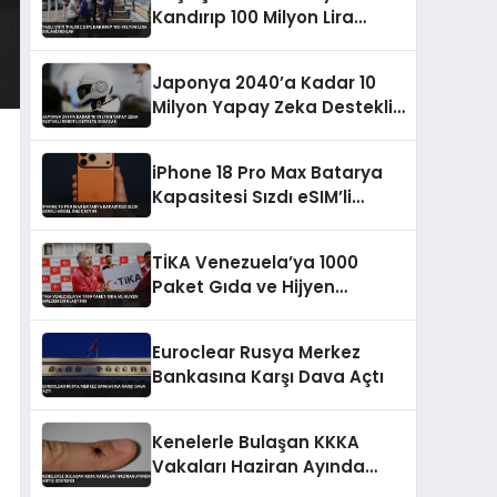
Kandırıp 100 Milyon Lira
Dolandırdılar
Japonya 2040’a Kadar 10
Milyon Yapay Zeka Destekli
Robotu Devreye Sokacak
iPhone 18 Pro Max Batarya
Kapasitesi Sızdı eSIM’li
Model Öne Çıkıyor
TİKA Venezuela’ya 1000
Paket Gıda ve Hijyen
Malzemesi Ulaştırdı
Euroclear Rusya Merkez
Bankasına Karşı Dava Açtı
Kenelerle Bulaşan KKKA
Vakaları Haziran Ayında
Artış Gösterdi