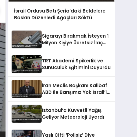
İsrail Ordusu Batı Şeria’daki Beldelere
Baskın Düzenledi Ağaçları Söktü
Sigarayı Bırakmak İsteyen 1
Milyon Kişiye Ücretsiz İlaç
Desteği Verilecek
TRT Akademi Spikerlik ve
Sunuculuk Eğitimini Duyurdu
İran Meclis Başkanı Kalibaf
ABD İle Barışımız Yok İsrail’i
Tanımayacağız Dedi
İstanbul’a Kuvvetli Yağış
Geliyor Meteoroloji Uyardı
Yaşlı Çifti ‘Polisiz’ Diye