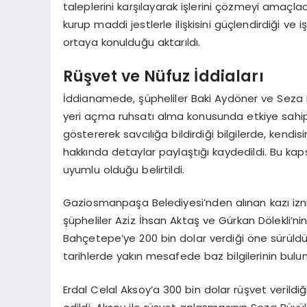
taleplerini karşılayarak işlerini çözmeyi amaçladığ
kurup maddi jestlerle ilişkisini güçlendirdiği ve
ortaya konulduğu aktarıldı.
Rüşvet ve Nüfuz İddiaları
İddianamede, şüpheliler Baki Aydöner ve Seza B
yeri açma ruhsatı alma konusunda etkiye sahip o
göstererek savcılığa bildirdiği bilgilerde, kendi
hakkında detaylar paylaştığı kaydedildi. Bu kap
uyumlu olduğu belirtildi.
Gaziosmanpaşa Belediyesi’nden alınan kazı izni 
şüpheliler Aziz İhsan Aktaş ve Gürkan Dölekli’n
Bahçetepe’ye 200 bin dolar verdiği öne sürüldü. 
tarihlerde yakın mesafede baz bilgilerinin bulun
Erdal Celal Aksoy’a 300 bin dolar rüşvet verildi