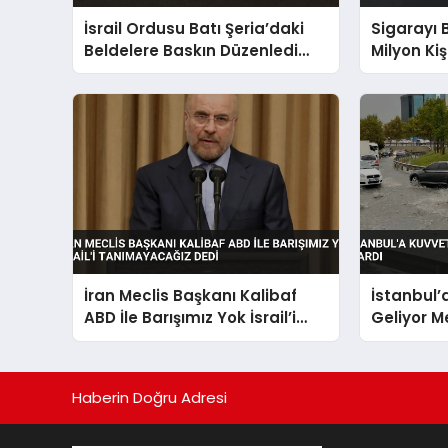
İsrail Ordusu Batı Şeria’daki
Sigarayı 
Beldelere Baskın Düzenledi
Milyon Kiş
Ağaçları Söktü
Desteği V
İran Meclis Başkanı Kalibaf
İstanbul’
ABD İle Barışımız Yok İsrail’i
Geliyor M
Tanımayacağız Dedi
Haberin Doğru Adresi