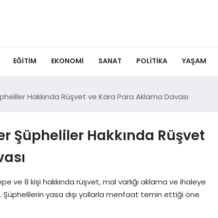
EĞITIM
EKONOMI
SANAT
POLITIKA
YAŞAM
heliler Hakkında Rüşvet ve Kara Para Aklama Davası
r Şüpheliler Hakkında Rüşvet
vası
e ve 8 kişi hakkında rüşvet, mal varlığı aklama ve ihaleye
 Şüphelilerin yasa dışı yollarla menfaat temin ettiği öne