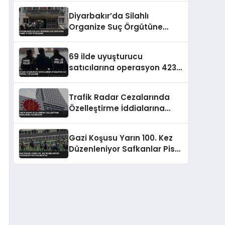
Diyarbakır’da Silahlı
Organize Suç Örgütüne
Darbe 15 Kişi Tutuklandı
69 ilde uyuşturucu
satıcılarına operasyon 423
şüpheli tutuklandı
Trafik Radar Cezalarında
Özelleştirme İddialarına
Yalanlama
Gazi Koşusu Yarın 100. Kez
Düzenleniyor Safkanlar Pisti
Dolduracak