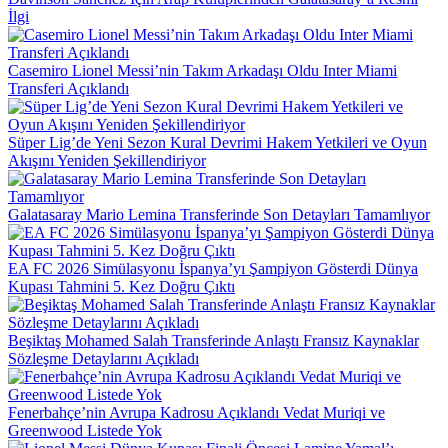
İlgi
Casemiro Lionel Messi’nin Takım Arkadaşı Oldu Inter Miami
Transferi Açıklandı
Süper Lig’de Yeni Sezon Kural Devrimi Hakem Yetkileri ve Oyun
Akışını Yeniden Şekillendiriyor
Galatasaray Mario Lemina Transferinde Son Detayları Tamamlıyor
EA FC 2026 Simülasyonu İspanya’yı Şampiyon Gösterdi Dünya
Kupası Tahmini 5. Kez Doğru Çıktı
Beşiktaş Mohamed Salah Transferinde Anlaştı Fransız Kaynaklar
Sözleşme Detaylarını Açıkladı
Fenerbahçe’nin Avrupa Kadrosu Açıklandı Vedat Muriqi ve
Greenwood Listede Yok