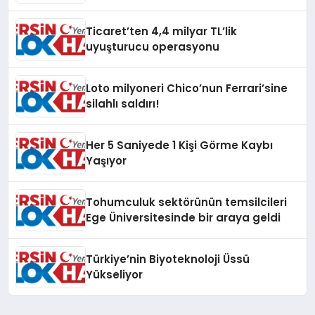
artırıldı
Ticaret’ten 4,4 milyar TL’lik
uyuşturucu operasyonu
Loto milyoneri Chico’nun Ferrari’sine
silahlı saldırı!
Her 5 Saniyede 1 Kişi Görme Kaybı
Yaşıyor
Tohumculuk sektörünün temsilcileri
Ege Üniversitesinde bir araya geldi
Türkiye’nin Biyoteknoloji Üssü
Yükseliyor