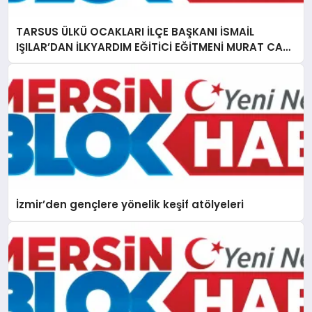
TARSUS ÜLKÜ OCAKLARI İLÇE BAŞKANI İSMAİL
IŞILAR’DAN İLKYARDIM EĞİTİCİ EĞİTMENİ MURAT CAN
FİDAN’A ZİYARET
İzmir’den gençlere yönelik keşif atölyeleri