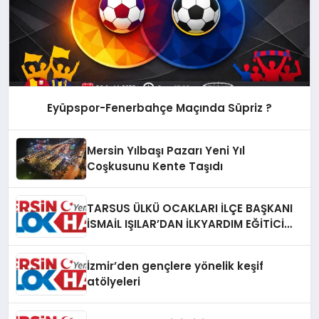
Eyüpspor-Fenerbahçe Maçında Süpriz ?
Mersin Yılbaşı Pazarı Yeni Yıl
Coşkusunu Kente Taşıdı
TARSUS ÜLKÜ OCAKLARI İLÇE BAŞKANI
İSMAİL IŞILAR’DAN İLKYARDIM EĞİTİCİ
EĞİTMENİ MURAT CAN FİDAN’A ZİYARET
İzmir’den gençlere yönelik keşif
atölyeleri