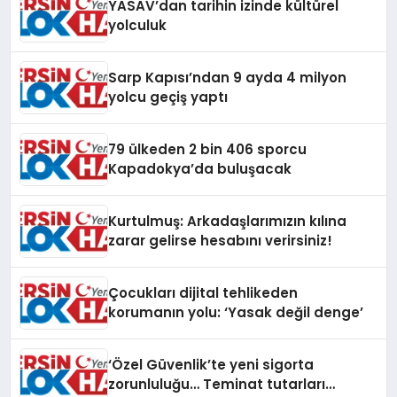
YASAV’dan tarihin izinde kültürel
yolculuk
Sarp Kapısı’ndan 9 ayda 4 milyon
yolcu geçiş yaptı
79 ülkeden 2 bin 406 sporcu
Kapadokya’da buluşacak
Kurtulmuş: Arkadaşlarımızın kılına
zarar gelirse hesabını verirsiniz!
Çocukları dijital tehlikeden
korumanın yolu: ‘Yasak değil denge’
‘Özel Güvenlik’te yeni sigorta
zorunluluğu… Teminat tutarları