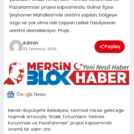
POLITIKA
Pazarlanması’ projesi kapsamında, Gülnar İlçesi
Şeyhömer Mahallesi’nde üretimi yapılan, bölgeye
özgü ve yok olma riski taşıyan Leklek fasulyesinin
YAŞAM
üretimi destekleniyor. Proje…
SPOR
Admin
Paylaş
03 Temmuz 2025
ILETİŞİM
KÜNYE
Mersin Büyükşehir Belediyesi, tarımsal mirası geleceğe
taşımak amacıyla “Atalık Tohumların Yerinde
Korunması ve Pazarlanması” projesi kapsamında
önemli bir adım attı.