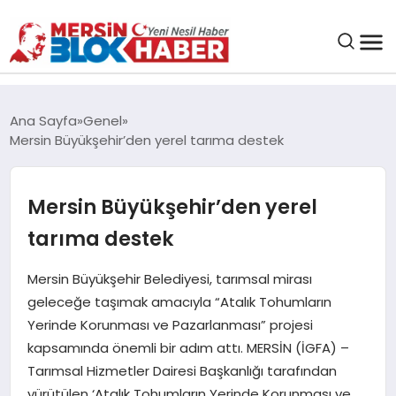
GENEL
Ana Sayfa
Genel
Mersin Büyükşehir’den yerel tarıma destek
SAĞLIK
Mersin Büyükşehir’den yerel
ASAYIŞ
tarıma destek
EĞITIM
Mersin Büyükşehir Belediyesi, tarımsal mirası
geleceğe taşımak amacıyla “Atalık Tohumların
EKONOMI
Yerinde Korunması ve Pazarlanması” projesi
kapsamında önemli bir adım attı. MERSİN (İGFA) –
SANAT
Tarımsal Hizmetler Dairesi Başkanlığı tarafından
yürütülen ‘Atalık Tohumların Yerinde Korunması ve