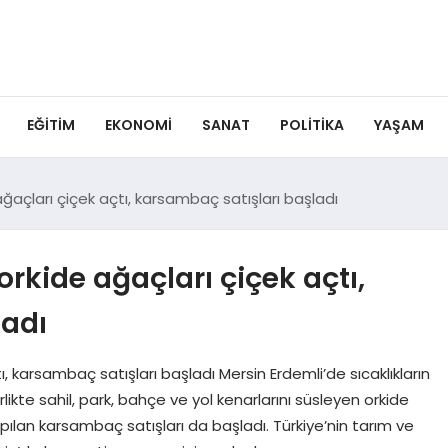
EĞITIM
EKONOMI
SANAT
POLITIKA
YAŞAM
ğaçları çiçek açtı, karsambaç satışları başladı
rkide ağaçları çiçek açtı,
ladı
, karsambaç satışları başladı Mersin Erdemli’de sıcaklıkların
likte sahil, park, bahçe ve yol kenarlarını süsleyen orkide
apılan karsambaç satışları da başladı. Türkiye’nin tarım ve