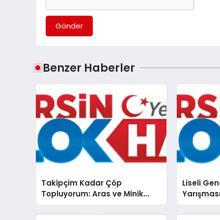
Gönder
Benzer Haberler
Takipçim Kadar Çöp
Liseli Ge
Topluyorum: Aras ve Minik
Yarışmas
Doğa Müfettişleri Görev
Başında