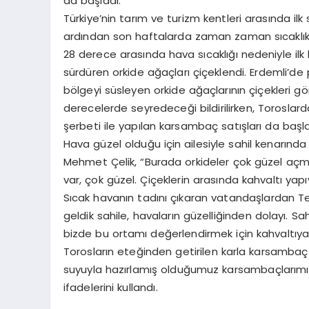
da başladı.
Türkiye’nin tarım ve turizm kentleri arasında ilk
ardından son haftalarda zaman zaman sıcaklıkla
28 derece arasında hava sıcaklığı nedeniyle il
sürdüren orkide ağaçları çiçeklendi. Erdemli’de 
bölgeyi süsleyen orkide ağaçlarının çiçekleri g
derecelerde seyredeceği bildirilirken, Toroslar
şerbeti ile yapılan karsambaç satışları da başla
Hava güzel olduğu için ailesiyle sahil kenarın
Mehmet Çelik, “Burada orkideler çok güzel açmış
var, çok güzel. Çiçeklerin arasında kahvaltı yapı
Sıcak havanın tadını çıkaran vatandaşlardan Te
geldik sahile, havaların güzelliğinden dolayı. Sa
bizde bu ortamı değerlendirmek için kahvaltıya
Torosların eteğinden getirilen karla karsamba
suyuyla hazırlamış olduğumuz karsambaçlarımı
ifadelerini kullandı.