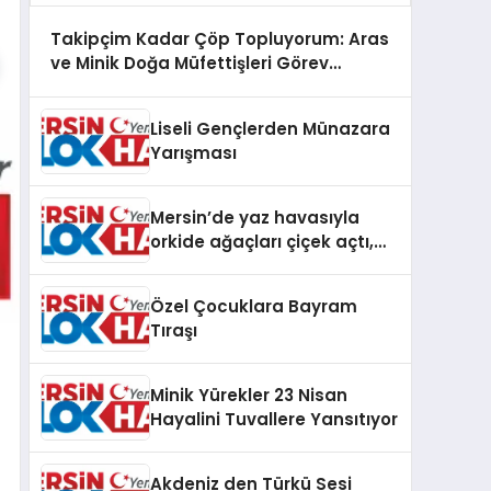
Takipçim Kadar Çöp Topluyorum: Aras
ve Minik Doğa Müfettişleri Görev
Başında
Liseli Gençlerden Münazara
Yarışması
Mersin’de yaz havasıyla
orkide ağaçları çiçek açtı,
karsambaç satışları başladı
Özel Çocuklara Bayram
Tıraşı
Minik Yürekler 23 Nisan
Hayalini Tuvallere Yansıtıyor
Akdeniz den Türkü Sesi