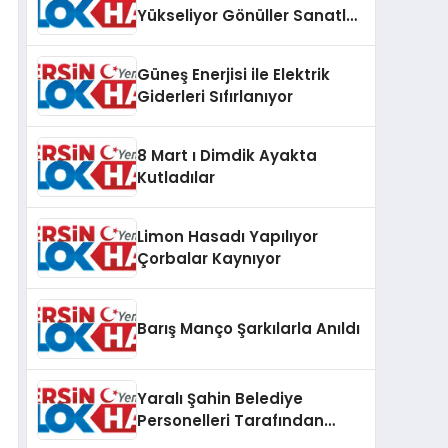
Yükseliyor Gönüller Sanatla
Birleşiyor
Güneş Enerjisi ile Elektrik
Giderleri Sıfırlanıyor
8 Mart ı Dimdik Ayakta
Kutladılar
Limon Hasadı Yapılıyor
Çorbalar Kaynıyor
Barış Manço Şarkılarla Anıldı
Yaralı Şahin Belediye
Personelleri Tarafından
Kurtarıldı