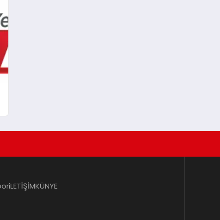
por
iLETİŞİM
KÜNYE