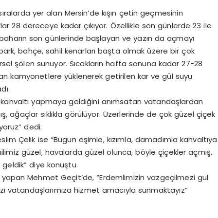
 sıralarda yer alan Mersin’de kışın çetin geçmesinin
r 28 dereceye kadar çıkıyor. Özellikle son günlerde 23 ile
k baharın son günlerinde başlayan ve yazın da açmayı
park, bahçe, sahil kenarları başta olmak üzere bir çok
örsel şölen sunuyor. Sıcakların hafta sonuna kadar 27-28
dan kamyonetlere yüklenerek getirilen kar ve gül suyu
dı.
da kahvaltı yapmaya geldiğini anımsatan vatandaşlardan
, ağaçlar sıklıkla görülüyor. Üzerlerinde de çok güzel çiçek
yoruz” dedi.
slim Çelik ise “Bugün eşimle, kızımla, damadımla kahvaltıya
hilimiz güzel, havalarda güzel olunca, böyle çiçekler açmış,
 geldik” diye konuştu.
ç yapan Mehmet Geçit’de, “Erdemlimizin vazgeçilmezi gül
zı vatandaşlarımıza hizmet amacıyla sunmaktayız”