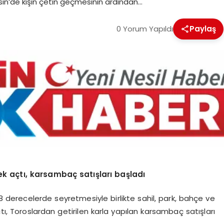
rsin’de kışın çetin geçmesinin ardından…
0 Yorum Yapıldı
Paylaş
ek açtı, karsambaç satışları başladı
e 28 derecelerde seyretmesiyle birlikte sahil, park, bahçe ve
çtı, Toroslardan getirilen karla yapılan karsambaç satışları