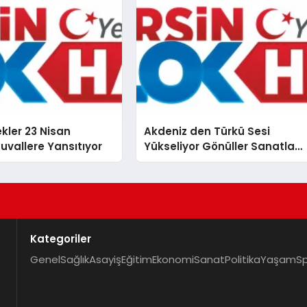
ekler 23 Nisan
Akdeniz den Türkü Sesi
Tuvallere Yansıtıyor
Yükseliyor Gönüller Sanatla
Birleşiyor
Kategoriler
Genel
Sağlık
Asayiş
Eğitim
Ekonomi
Sanat
Politika
Yaşam
S