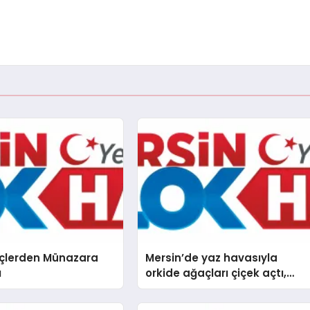
nçlerden Münazara
Mersin’de yaz havasıyla
ı
orkide ağaçları çiçek açtı,
karsambaç satışları başladı