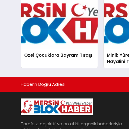
Özel Çocuklara Bayram Tıraşı
Minik Yür
Hayalini 
Haberin Doğru Adresi
Tarafsız, objektif ve en etkili organik haberleriyle