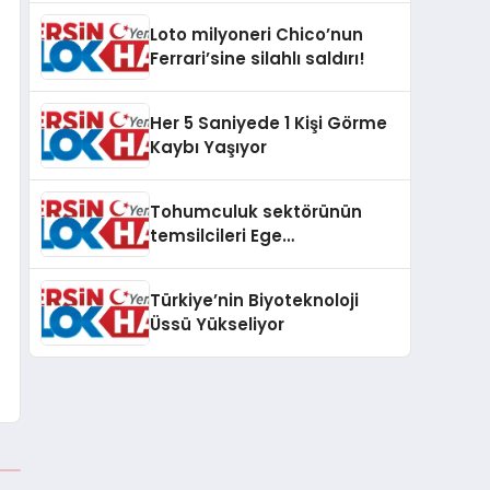
Loto milyoneri Chico’nun
Ferrari’sine silahlı saldırı!
Her 5 Saniyede 1 Kişi Görme
Kaybı Yaşıyor
Tohumculuk sektörünün
temsilcileri Ege
Üniversitesinde bir araya
geldi
Türkiye’nin Biyoteknoloji
Üssü Yükseliyor