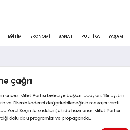
EĞITIM
EKONOMI
SANAT
POLITIKA
YAŞAM
ne çağrı
 öncesi Millet Partisi belediye başkan adayları, “Bir oy, bin
in ve ülkenin kaderini değiştirebileceğinin mesajını verdi.
Yerel Seçimlere iddialı şekilde hazırlanan Millet Partisi
tirdiği dolu dolu programlar ve propaganda…