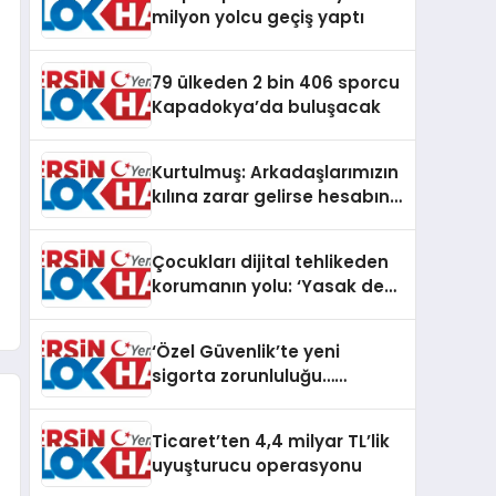
milyon yolcu geçiş yaptı
79 ülkeden 2 bin 406 sporcu
Kapadokya’da buluşacak
Kurtulmuş: Arkadaşlarımızın
kılına zarar gelirse hesabını
verirsiniz!
Çocukları dijital tehlikeden
korumanın yolu: ‘Yasak değil
denge’
‘Özel Güvenlik’te yeni
sigorta zorunluluğu…
Teminat tutarları artırıldı
Ticaret’ten 4,4 milyar TL’lik
uyuşturucu operasyonu