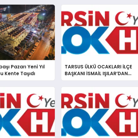
başı Pazarı Yeni Yıl
TARSUS ÜLKÜ OCAKLARI İLÇE
u Kente Taşıdı
BAŞKANI İSMAİL IŞILAR’DAN
İLKYARDIM EĞİTİCİ EĞİTMENİ
MURAT CAN FİDAN’A ZİYARET