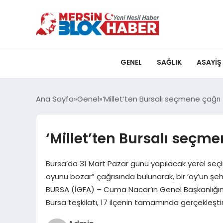
GENEL
SAĞLIK
ASAYIŞ
Ana Sayfa
Genel
‘Millet’ten Bursalı seçmene çağrı
‘Millet’ten Bursalı seçme
Bursa’da 31 Mart Pazar günü yapılacak yerel seçim
oyunu bozar” çağrısında bulunarak, bir ‘oy’un şehr
BURSA (İGFA) – Cuma Nacar’ın Genel Başkanlığında 
Bursa teşkilatı, 17 ilçenin tamamında gerçekleş