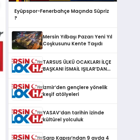
Eyüpspor-Fenerbahçe Maçında Süpriz
?
Mersin Yılbaşı Pazarı Yeni Yıl
Coşkusunu Kente Taşıdı
TARSUS ÜLKÜ OCAKLARI İLÇE
BAŞKANI İSMAİL IŞILAR’DAN
İLKYARDIM EĞİTİCİ EĞİTMENİ
MURAT CAN FİDAN’A ZİYARET
İzmir’den gençlere yönelik
keşif atölyeleri
YASAV’dan tarihin izinde
kültürel yolculuk
Sarp Kapısı’ndan 9 ayda 4