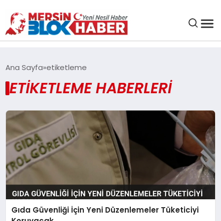
GENEL
Ana Sayfa
etiketleme
ETIKETLEME HABERLERI
SAĞLIK
ASAYIŞ
EĞITIM
EKONOMI
SANAT
Gıda Güvenliği İçin Yeni Düzenlemeler Tüketiciyi
Koruyacak