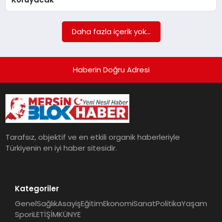
POLITIKA
Daha fazla içerik yok...
YAŞAM
SPOR
Haberin Doğru Adresi
ILETİŞİM
KÜNYE
Tarafsız, objektif ve en etkili organik haberleriyle
Türkiyenin en iyi haber sitesidir.
Kategoriler
Genel
Sağlık
Asayiş
Eğitim
Ekonomi
Sanat
Politika
Yaşam
Spor
iLETİŞİM
KÜNYE