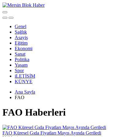
Genel
Sağlık
Asayiş
Eğitim
Ekonomi
Sanat
Politika
Yaşam
Spor
iLETİŞİM
KÜNYE
Ana Sayfa
FAO
FAO Haberleri
FAO Küresel Gıda Fiyatları Mayıs Ayında Geriledi