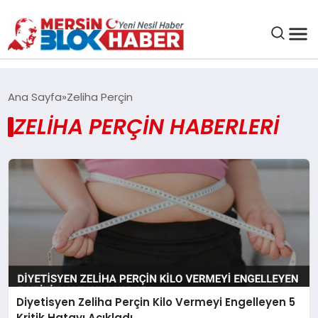
GENEL
Ana Sayfa
Zeliha Perçin
ZELIHA PERÇIN HABERLERI
SAĞLIK
ASAYIŞ
EĞITIM
EKONOMI
SANAT
Diyetisyen Zeliha Perçin Kilo Vermeyi Engelleyen 5
Kritik Hatayı Açıkladı