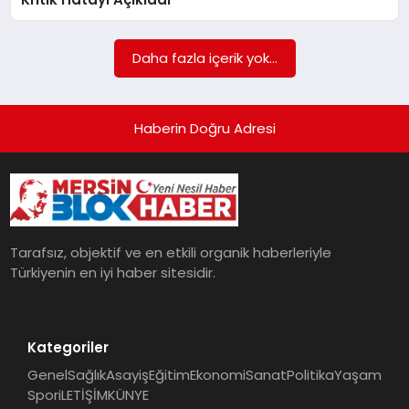
POLITIKA
Daha fazla içerik yok...
YAŞAM
SPOR
Haberin Doğru Adresi
ILETİŞİM
KÜNYE
Tarafsız, objektif ve en etkili organik haberleriyle
Türkiyenin en iyi haber sitesidir.
Kategoriler
Genel
Sağlık
Asayiş
Eğitim
Ekonomi
Sanat
Politika
Yaşam
Spor
iLETİŞİM
KÜNYE