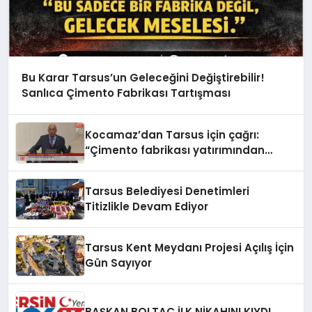
Bu Karar Tarsus’un Geleceğini Değiştirebilir!
Sanlıca Çimento Fabrikası Tartışması
Kocamaz’dan Tarsus için çağrı:
“Çimento fabrikası yatırımından
derhâl vazgeçin”
Tarsus Belediyesi Denetimleri
Titizlikle Devam Ediyor
Tarsus Kent Meydanı Projesi Açılış İçin
Gün Sayıyor
BAŞKAN BOLTAÇ İLK NİKAHINI KIYDI