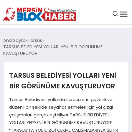
GENEL
Ana Sayfa
Tarsus
TARSUS BELEDİYESİ YOLLARI YENİ BİR GÖRÜNÜME
SAĞLIK
KAVUŞTURUYOR
ASAYIŞ
TARSUS BELEDİYESİ YOLLARI YENİ
BİR GÖRÜNÜME KAVUŞTURUYOR
EĞITIM
Tarsus Belediyesi yollarda sürücülerin güvenli ve
EKONOMI
düzenli bir şekilde seyahat etmeleri için yol çizgi
çalışmaları gerçekleştiriliyor TARSUS BELEDİYESİ,
SANAT
YOLLARI YEPYENİ BİR GÖRÜNÜME KAVUŞTURUYOR!
“TARSUS’TA YOL ÇİZGİ ÇEKME ÇALIŞMALARIYLA ŞEHİR