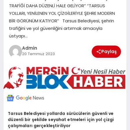
TRAFİĞİ DAHA DÜZENLİ HALE GELİYOR” “TARSUS
POLITIKA
YOLLARI, YENİLENEN YOL ÇİZGİLERİYLE ŞEHRE MODERN
BİR GÖRÜNÜM KATIYOR” Tarsus Belediyesi, şehrin
YAŞAM
trafiğini ve yol güvenliğini artırmak amacıyla
üstyapı…
SPOR
Admin
Paylaş
20 Temmuz 2023
ILETİŞİM
KÜNYE
Tarsus Belediyesi yollarda sürücülerin güvenli ve
düzenli bir şekilde seyahat etmeleri için yol çizgi
çalışmaları gerçekleştiriliyor