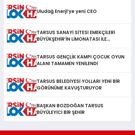
Uludağ Enerji’ye yeni CEO
TARSUS SANAYİ SİTESİ EMEKÇİLERİ
BÜYÜKŞEHİR’İN LİMONATASI İLE
SERİNLEDİ
TARSUS GENÇLİK KAMPI ÇOCUK OYUN
ALANI TAMAMEN YENİLENDİ
TARSUS BELEDİYESİ YOLLARI YENİ BİR
GÖRÜNÜME KAVUŞTURUYOR
BAŞKAN BOZDOĞAN TARSUS
BÜYÜLEYİCİ BİR ŞEHİR