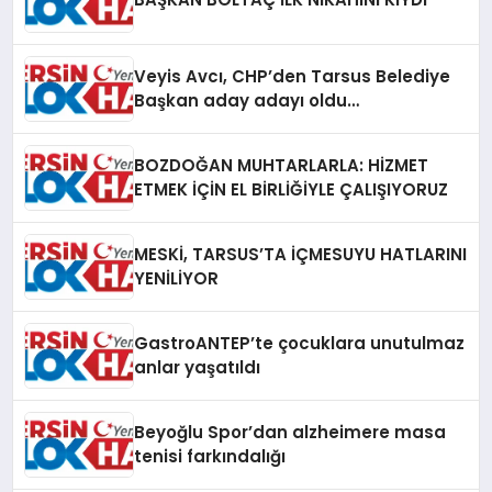
Veyis Avcı, CHP’den Tarsus Belediye
Başkan aday adayı oldu…
BOZDOĞAN MUHTARLARLA: HİZMET
ETMEK İÇİN EL BİRLİĞİYLE ÇALIŞIYORUZ
MESKİ, TARSUS’TA İÇMESUYU HATLARINI
YENİLİYOR
GastroANTEP’te çocuklara unutulmaz
anlar yaşatıldı
Beyoğlu Spor’dan alzheimere masa
tenisi farkındalığı