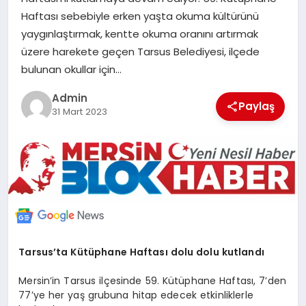
POLITIKA
Haftası sebebiyle erken yaşta okuma kültürünü
yaygınlaştırmak, kentte okuma oranını artırmak
üzere harekete geçen Tarsus Belediyesi, ilçede
YAŞAM
bulunan okullar için…
SPOR
Admin
Paylaş
31 Mart 2023
ILETİŞİM
KÜNYE
Tarsus’ta Kütüphane Haftası dolu dolu kutlandı
Mersin’in Tarsus ilçesinde 59. Kütüphane Haftası, 7’den
77’ye her yaş grubuna hitap edecek etkinliklerle