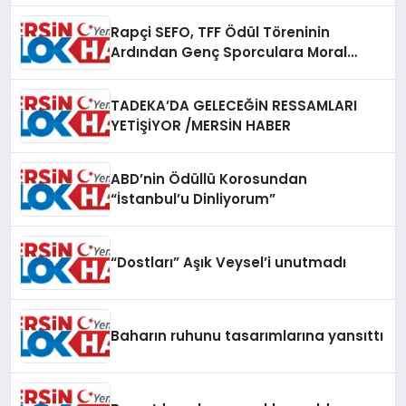
Rapçi SEFO, TFF Ödül Töreninin
Ardından Genç Sporculara Moral
Verdi
TADEKA’DA GELECEĞİN RESSAMLARI
YETİŞİYOR /MERSİN HABER
ABD’nin Ödüllü Korosundan
“İstanbul’u Dinliyorum”
“Dostları” Aşık Veysel’i unutmadı
Baharın ruhunu tasarımlarına yansıttı