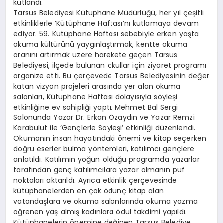
kutlandı.
Tarsus Belediyesi Kütüphane Müdürlüğü, her yıl çeşitli
etkinliklerle ’Kütüphane Haftası’nı kutlamaya devam
ediyor. 59. Kütüphane Haftası sebebiyle erken yaşta
okuma kültürünü yaygınlaştırmak, kentte okuma
oranını artırmak üzere harekete geçen Tarsus
Belediyesi, ilçede bulunan okullar için ziyaret programı
organize etti. Bu çerçevede Tarsus Belediyesinin değer
katan vizyon projeleri arasında yer alan okuma
salonları, Kütüphane Haftası dolayısıyla söyleşi
etkinliğine ev sahipliği yaptı. Mehmet Bal Sergi
Salonunda Yazar Dr. Erkan Özaydın ve Yazar Remzi
Karabulut ile ’Gençlerle Söyleşi’ etkinliği düzenlendi.
Okumanın insan hayatındaki önemi ve kitap seçerken
doğru eserler bulma yöntemleri, katılımcı gençlere
anlatıldı. Katılımın yoğun olduğu programda yazarlar
tarafından genç katılımcılara yazar olmanın püf
noktaları aktarıldı. Ayrıca etkinlik çerçevesinde
kütüphanelerden en çok ödünç kitap alan
vatandaşlara ve okuma salonlarında okuma yazma
öğrenen yaş almış kadınlara ödül takdimi yapıldı.
Kütüphanelerin önemine değinen Tarsus Belediye