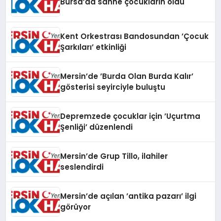
Bursa’da sahne çocukların oldu
Kent Orkestrası Bandosundan ’Çocuk
Şarkıları’ etkinliği
Mersin’de ’Burda Olan Burda Kalır’
gösterisi seyirciyle buluştu
Depremzede çocuklar için ’Uçurtma
Şenliği’ düzenlendi
Mersin’de Grup Tillo, ilahiler
seslendirdi
Mersin’de açılan ’antika pazarı’ ilgi
görüyor