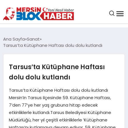
GENEL
Ana Sayfa
Sanat
Tarsus’ta Kütüphane Haftası dolu dolu kutlandı
SAĞLIK
Tarsus’ta Kütüphane Haftası
ASAYIŞ
dolu dolu kutlandı
EĞITIM
Tarsus’ta Kütüphane Haftası dolu dolu kutlandı
Mersin’in Tarsus ilçesinde 59. Kütüphane Haftası,
EKONOMI
7’den 77’ye her yaş grubuna hitap edecek
etkinliklerle kutlandı.Tarsus Belediyesi Kütüphane
SANAT
Müdürlüğü, her yıl çeşitli etkinliklerle ’Kütüphane
Haftası’nı kutlamaya devam ediyor. 59. Kütüphane