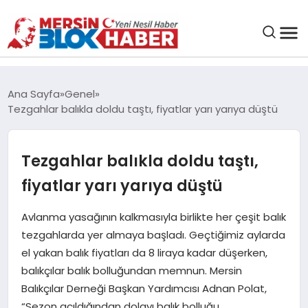
GENEL
Ana Sayfa
Genel
Tezgahlar balıkla doldu taştı, fiyatlar yarı yarıya düştü
SAĞLIK
Tezgahlar balıkla doldu taştı,
ASAYIŞ
fiyatlar yarı yarıya düştü
EĞITIM
Avlanma yasağının kalkmasıyla birlikte her çeşit balık
tezgahlarda yer almaya başladı. Geçtiğimiz aylarda
EKONOMI
el yakan balık fiyatları da 8 liraya kadar düşerken,
balıkçılar balık bolluğundan memnun. Mersin
SANAT
Balıkçılar Derneği Başkan Yardımcısı Adnan Polat,
“Sezon açıldığından dolayı balık bolluğu