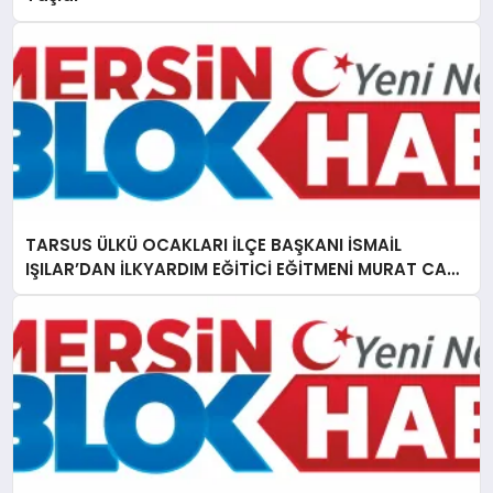
TARSUS ÜLKÜ OCAKLARI İLÇE BAŞKANI İSMAİL
IŞILAR’DAN İLKYARDIM EĞİTİCİ EĞİTMENİ MURAT CAN
FİDAN’A ZİYARET