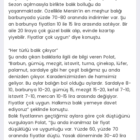
Sezon açılmasıyla birlikte balık bolluğu da
yaşanmaktadır. Özellikle Mersin’in en meşhur balığı
barbunyada yüzde 70-80 oranında indirimler var. Şu
an barbunya fiyatları 10 ile 15 lira arasında satılıyor. Bir
aile 20 liraya çok güzel balık alıp, evinde kızartıp
yiyebilir. Fiyatlar çok uygun” diye konuştu.
“Her türlü balık çıkıyor”
Şu anda çıkan balıklarla ilgili de bilgi veren Polat,
“Barbun, gümüş, mezgit, istavrit, turna, çinekop, lüfer,
palamut, sardalye gibi her çeşit balığımız şu anda
denizden çıkıyor. Karadenizimizden de hamsimiz
geliyor. Bu aylar balığın bol olduğu aylardır. Sardalye 8-
10, barbunya 10-20, gümüş 15, mezgit 15-20, kefal 7-10,
istavrit 7-10, mercan 10-15 lira arasında değişiyor.
Fiyatlar çok uygun. Halkımızı balık yemeye davet
ediyoruz” şeklinde konuştu.
Balık fiyatlarının geçtiğimiz aylara göre çok düştüğünü
vurgulayan Polat, “Şu anda inanılmaz bir fiyat
düşüklüğü ve uygunluğu var. Yüzde 60, yüzde 70
oranında fiyatlar düştü. Yasak döneminde 30-40 lira