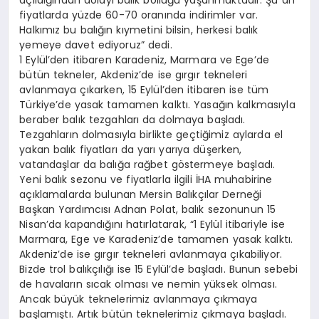
açıldığından dolayı balık bolluğu yaşanmaktadır. Şu an
fiyatlarda yüzde 60-70 oranında indirimler var.
Halkımız bu balığın kıymetini bilsin, herkesi balık
yemeye davet ediyoruz” dedi.
1 Eylül’den itibaren Karadeniz, Marmara ve Ege’de
bütün tekneler, Akdeniz’de ise gırgır tekneleri
avlanmaya çıkarken, 15 Eylül’den itibaren ise tüm
Türkiye’de yasak tamamen kalktı. Yasağın kalkmasıyla
beraber balık tezgahları da dolmaya başladı.
Tezgahların dolmasıyla birlikte geçtiğimiz aylarda el
yakan balık fiyatları da yarı yarıya düşerken,
vatandaşlar da balığa rağbet göstermeye başladı.
Yeni balık sezonu ve fiyatlarla ilgili İHA muhabirine
açıklamalarda bulunan Mersin Balıkçılar Derneği
Başkan Yardımcısı Adnan Polat, balık sezonunun 15
Nisan’da kapandığını hatırlatarak, “1 Eylül itibariyle ise
Marmara, Ege ve Karadeniz’de tamamen yasak kalktı.
Akdeniz’de ise gırgır tekneleri avlanmaya çıkabiliyor.
Bizde trol balıkçılığı ise 15 Eylül’de başladı. Bunun sebebi
de havaların sıcak olması ve nemin yüksek olması.
Ancak büyük teknelerimiz avlanmaya çıkmaya
başlamıştı. Artık bütün teknelerimiz çıkmaya başladı.