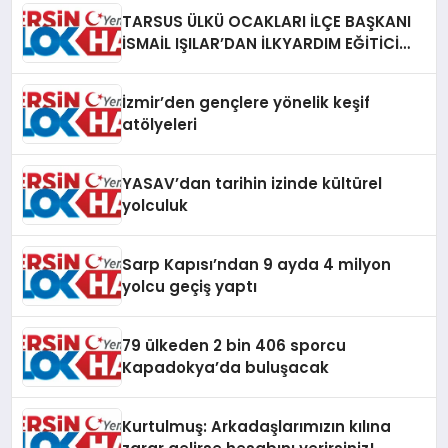
TARSUS ÜLKÜ OCAKLARI İLÇE BAŞKANI
İSMAİL IŞILAR’DAN İLKYARDIM EĞİTİCİ
EĞİTMENİ MURAT CAN FİDAN’A ZİYARET
İzmir’den gençlere yönelik keşif
atölyeleri
YASAV’dan tarihin izinde kültürel
yolculuk
Sarp Kapısı’ndan 9 ayda 4 milyon
yolcu geçiş yaptı
79 ülkeden 2 bin 406 sporcu
Kapadokya’da buluşacak
Kurtulmuş: Arkadaşlarımızın kılına