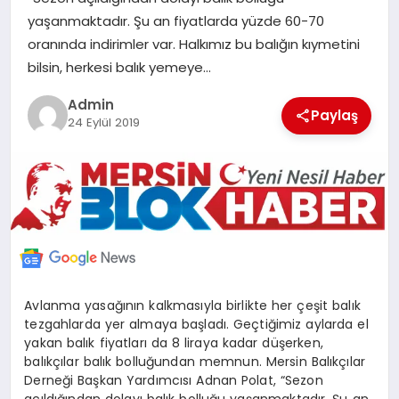
POLITIKA
yaşanmaktadır. Şu an fiyatlarda yüzde 60-70
oranında indirimler var. Halkımız bu balığın kıymetini
bilsin, herkesi balık yemeye…
YAŞAM
Admin
Paylaş
24 Eylül 2019
SPOR
ILETİŞİM
KÜNYE
Avlanma yasağının kalkmasıyla birlikte her çeşit balık
tezgahlarda yer almaya başladı. Geçtiğimiz aylarda el
yakan balık fiyatları da 8 liraya kadar düşerken,
balıkçılar balık bolluğundan memnun. Mersin Balıkçılar
Derneği Başkan Yardımcısı Adnan Polat, “Sezon