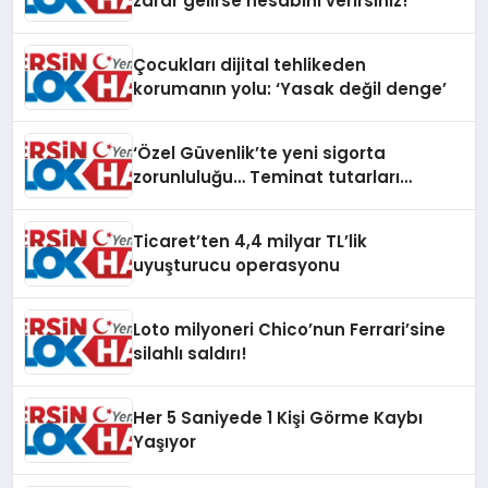
zarar gelirse hesabını verirsiniz!
Çocukları dijital tehlikeden
korumanın yolu: ‘Yasak değil denge’
‘Özel Güvenlik’te yeni sigorta
zorunluluğu… Teminat tutarları
artırıldı
Ticaret’ten 4,4 milyar TL’lik
uyuşturucu operasyonu
Loto milyoneri Chico’nun Ferrari’sine
silahlı saldırı!
Her 5 Saniyede 1 Kişi Görme Kaybı
Yaşıyor