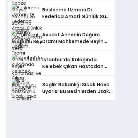
Önem Taşıyor
Beslenme Uzmanı Dr
Federica Amati Günlük Su
Tüketimi Hakkında Bilgi
Verdi
Avukat Annenin Doğum
Dramı Mahkemede Beyin
Kanaması ve Felçle
Sonuçlandı
Istanbul’da Kulağında
Kelebek Çıkan Hastadan
Doktoruna “Hareket
Ediyordu” Tepkisi
Sağlık Bakanlığı Sıcak Hava
Uyarısı Bu Besinlerden Uzak
Durun