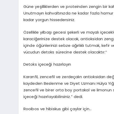
Güne yeşilliklerden ve proteinden zengin bir kah
Unutmayın kahvaltınızda ne kadar fazla hamur iş
kadar yorgun hissedersiniz.
Özellikle yılbaşı gecesi şekerli ve mayalı içecekle
karaciğerinize destek olacak, antioksidan zeng
içinde öğünlerinizi sebze ağırlıklı tutmak, kefir
vücudun detoks sürecine destek olacaktır.”
Detoks içeceği hazırlayın
Karanfil, zencefil ve zerdeçalın antioksidan değ
kaydeden Beslenme ve Diyet Uzmanı Hülya Yiğit, 
zencefil ve birer orta boy portakal ve limonun su
içeceği hazırlayabilirsiniz.” dedi.
Rooibos ve hibiskus gibi çaylar için…