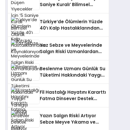
Saniye Kuralı’ Bilimsel
Olarak Çürütüldü
Türkiye’de Ölümlerin Yüzde
40’ı Kalp Hastalıklarından
Kaynaklanıyor
Yaz Sebze ve Meyvelerinde
Salgın Riski Uzmanlardan
Uyarı
Beslenme Uzmanı Günlük Su
Tüketimi Hakkındaki Yaygın
Yanılgıyı Açıkladı
Fil Hastalığı Hayatını Kararttı
Fatma Dinsever Destek
Bekliyor
Yazın Salgın Riski Artıyor
Sebze Meyve Yıkama ve
Saklama Kuralları Hayati