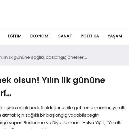
EĞITIM
EKONOMI
SANAT
POLITIKA
YAŞAM
 Yılın ilk gününe sağlıklı başlangıç önerileri…
çmek olsun! Yılın ilk gününe
ri…
ok kişinin ortak hedefi olduğunu dile getiren uzmanlar, yılın ilk
atmak için sağlıklı bir başlangıç yapabileceğini
gu yapan Beslenme ve Diyet Uzmanı Hülya Yiğit, “Yılın ilk