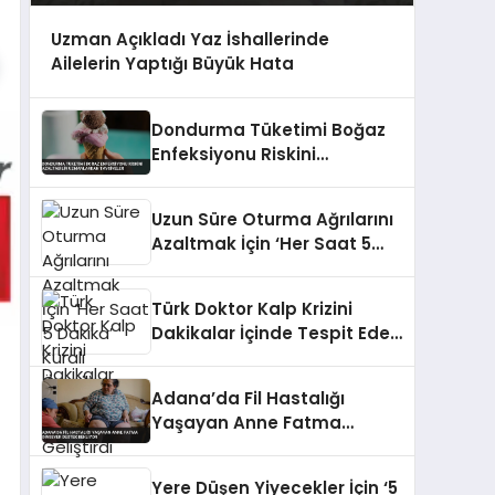
Uzman Açıkladı Yaz İshallerinde
Ailelerin Yaptığı Büyük Hata
Dondurma Tüketimi Boğaz
Enfeksiyonu Riskini
Azaltabilir Uzmanlardan
Tavsiyeler
Uzun Süre Oturma Ağrılarını
Azaltmak İçin ‘Her Saat 5
Dakika’ Kuralı Öneriliyor
Türk Doktor Kalp Krizini
Dakikalar İçinde Tespit Eden
Sistem Geliştirdi
Adana’da Fil Hastalığı
Yaşayan Anne Fatma
Dinsever Destek Bekliyor
Yere Düşen Yiyecekler İçin ‘5