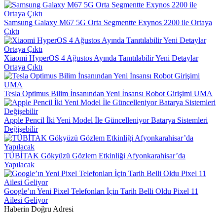
Samsung Galaxy M67 5G Orta Segmentte Exynos 2200 ile Ortaya
Çıktı
Xiaomi HyperOS 4 Ağustos Ayında Tanıtılabilir Yeni Detaylar
Ortaya Çıktı
Tesla Optimus Bilim İnsanından Yeni İnsansı Robot Girişimi UMA
Apple Pencil İki Yeni Model İle Güncelleniyor Batarya Sistemleri
Değişebilir
TÜBİTAK Gökyüzü Gözlem Etkinliği Afyonkarahisar’da
Yapılacak
Google’ın Yeni Pixel Telefonları İçin Tarih Belli Oldu Pixel 11
Ailesi Geliyor
Haberin Doğru Adresi