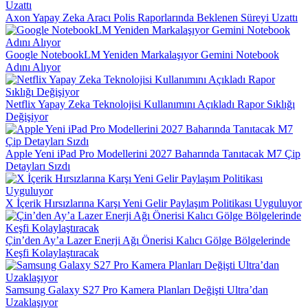
Axon Yapay Zeka Aracı Polis Raporlarında Beklenen Süreyi Uzattı
Google NotebookLM Yeniden Markalaşıyor Gemini Notebook
Adını Alıyor
Netflix Yapay Zeka Teknolojisi Kullanımını Açıkladı Rapor Sıklığı
Değişiyor
Apple Yeni iPad Pro Modellerini 2027 Baharında Tanıtacak M7 Çip
Detayları Sızdı
X İçerik Hırsızlarına Karşı Yeni Gelir Paylaşım Politikası Uyguluyor
Çin’den Ay’a Lazer Enerji Ağı Önerisi Kalıcı Gölge Bölgelerinde
Keşfi Kolaylaştıracak
Samsung Galaxy S27 Pro Kamera Planları Değişti Ultra’dan
Uzaklaşıyor