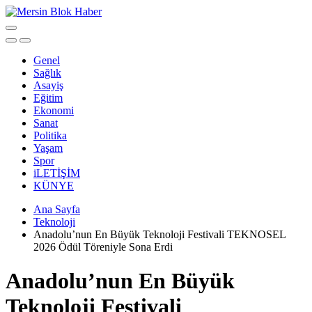
Genel
Sağlık
Asayiş
Eğitim
Ekonomi
Sanat
Politika
Yaşam
Spor
iLETİŞİM
KÜNYE
Ana Sayfa
Teknoloji
Anadolu’nun En Büyük Teknoloji Festivali TEKNOSEL
2026 Ödül Töreniyle Sona Erdi
Anadolu’nun En Büyük
Teknoloji Festivali