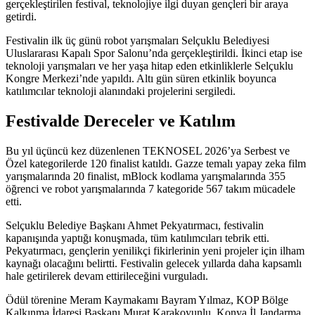
gerçekleştirilen festival, teknolojiye ilgi duyan gençleri bir araya
getirdi.
Festivalin ilk üç günü robot yarışmaları Selçuklu Belediyesi
Uluslararası Kapalı Spor Salonu’nda gerçekleştirildi. İkinci etap ise
teknoloji yarışmaları ve her yaşa hitap eden etkinliklerle Selçuklu
Kongre Merkezi’nde yapıldı. Altı gün süren etkinlik boyunca
katılımcılar teknoloji alanındaki projelerini sergiledi.
Festivalde Dereceler ve Katılım
Bu yıl üçüncü kez düzenlenen TEKNOSEL 2026’ya Serbest ve
Özel kategorilerde 120 finalist katıldı. Gazze temalı yapay zeka film
yarışmalarında 20 finalist, mBlock kodlama yarışmalarında 355
öğrenci ve robot yarışmalarında 7 kategoride 567 takım mücadele
etti.
Selçuklu Belediye Başkanı Ahmet Pekyatırmacı, festivalin
kapanışında yaptığı konuşmada, tüm katılımcıları tebrik etti.
Pekyatırmacı, gençlerin yenilikçi fikirlerinin yeni projeler için ilham
kaynağı olacağını belirtti. Festivalin gelecek yıllarda daha kapsamlı
hale getirilerek devam ettirileceğini vurguladı.
Ödül törenine Meram Kaymakamı Bayram Yılmaz, KOP Bölge
Kalkınma İdaresi Başkanı Murat Karakoyunlu, Konya İl Jandarma