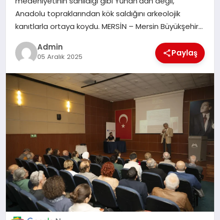
medeniyetinin sanıldığı gibi Yunan’dan değil,
POLITIKA
Anadolu topraklarından kök saldığını arkeolojik
kanıtlarla ortaya koydu. MERSİN – Mersin Büyükşehir…
YAŞAM
Admin
Paylaş
05 Aralık 2025
SPOR
ILETİŞİM
KÜNYE