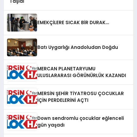
Taşıdı
EMEKÇİLERE SICAK BİR DURAK…
Batı Uygarlığı Anadoludan Doğdu
MERCAN PLANETARYUMU
ULUSLARARASI GÖRÜNÜRLÜK KAZANDI
MERSİN ŞEHİR TİYATROSU ÇOCUKLAR
İÇİN PERDELERİNİ AÇTI
Down sendromlu çocuklar eğlenceli
gün yaşadı