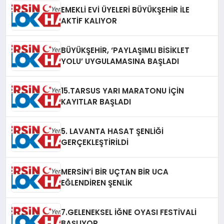
EMEKLİ EVİ ÜYELERİ BÜYÜKŞEHİR İLE
AKTİF KALIYOR
BÜYÜKŞEHİR, ‘PAYLAŞIMLI BİSİKLET
YOLU’ UYGULAMASINA BAŞLADI
15.TARSUS YARI MARATONU İÇİN
KAYITLAR BAŞLADI
5. LAVANTA HASAT ŞENLİĞİ
GERÇEKLEŞTİRİLDİ
MERSİN’İ BİR UÇTAN BİR UCA
EĞLENDİREN ŞENLİK
7.GELENEKSEL İĞNE OYASI FESTİVALİ
BAŞLIYOR