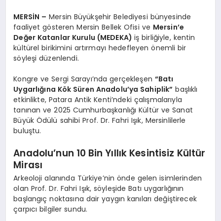
MERSİN –
Mersin Büyükşehir Belediyesi bünyesinde
faaliyet gösteren Mersin Bellek Ofisi ve
Mersin’e
Değer Katanlar Kurulu (MEDEKA)
iş birliğiyle, kentin
kültürel birikimini artırmayı hedefleyen önemli bir
söyleşi düzenlendi.
Kongre ve Sergi Sarayı’nda gerçekleşen
“Batı
Uygarlığına Kök Süren Anadolu’ya Sahiplik”
başlıklı
etkinlikte, Patara Antik Kenti’ndeki çalışmalarıyla
tanınan ve 2025 Cumhurbaşkanlığı Kültür ve Sanat
Büyük Ödülü sahibi Prof. Dr. Fahri Işık, Mersinlilerle
buluştu.
Anadolu’nun 10 Bin Yıllık Kesintisiz Kültür
Mirası
Arkeoloji alanında Türkiye’nin önde gelen isimlerinden
olan Prof. Dr. Fahri Işık, söyleşide Batı uygarlığının
başlangıç noktasına dair yaygın kanıları değiştirecek
çarpıcı bilgiler sundu.