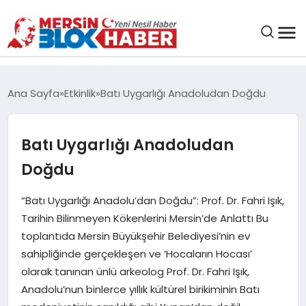
GENEL
Ana Sayfa
Etkinlik
Batı Uygarlığı Anadoludan Doğdu
SAĞLIK
Batı Uygarlığı Anadoludan
ASAYIŞ
Doğdu
EĞITIM
“Batı Uygarlığı Anadolu’dan Doğdu”: Prof. Dr. Fahri Işık,
Tarihin Bilinmeyen Kökenlerini Mersin’de Anlattı Bu
toplantıda Mersin Büyükşehir Belediyesi’nin ev
EKONOMI
sahipliğinde gerçekleşen ve ‘Hocaların Hocası’
olarak tanınan ünlü arkeolog Prof. Dr. Fahri Işık,
SANAT
Anadolu’nun binlerce yıllık kültürel birikiminin Batı